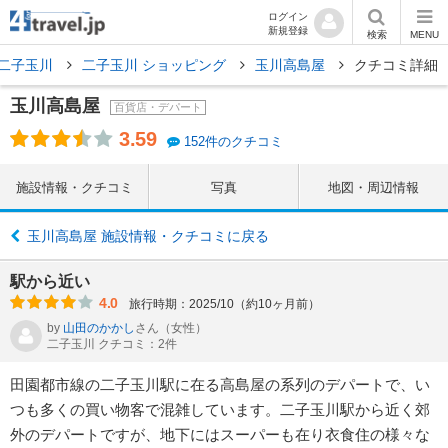
ログイン
新規登録
検索
MENU
二子玉川
二子玉川 ショッピング
玉川高島屋
クチコミ詳細
玉川高島屋
百貨店・デパート
3.59
152件のクチコミ
施設情報・クチコミ
写真
地図・周辺情報
玉川高島屋 施設情報・クチコミに戻る
駅から近い
4.0
旅行時期：2025/10（約10ヶ月前）
by
山田のかかし
さん
（女性）
二子玉川 クチコミ：2件
田園都市線の二子玉川駅に在る高島屋の系列のデパートで、い
つも多くの買い物客で混雑しています。二子玉川駅から近く郊
外のデパートですが、地下にはスーパーも在り衣食住の様々な