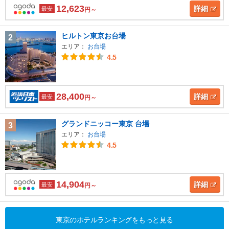
12,623
詳細
最安
円～
ヒルトン東京お台場
2
エリア：
お台場
4.5
28,400
詳細
最安
円～
グランドニッコー東京 台場
3
エリア：
お台場
4.5
14,904
詳細
最安
円～
東京のホテルランキングをもっと見る