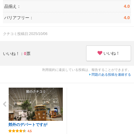
品揃え：
4.0
バリアフリー：
4.0
クチコミ投稿日:2025/10/06
いいね！
いいね！：
0
票
利用規約に違反している投稿は、報告することができます。
問題のある投稿を連絡する
前のクチコミ
郊外のデパートですが
4.5