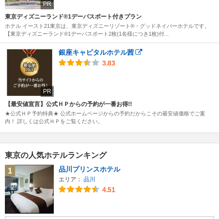
PR
東京ディズニーランド®1デーパスポート付きプラン
ホテル イースト21東京は、東京ディズニーリゾート®・グッドネイバーホテルです。
【東京ディズニーランド®1デーパスポート2枚(1名様につき1枚)付...
銀座キャピタルホテル茜
3.83
PR
【最安値宣言】公式ＨＰからの予約が一番お得!!
★公式ＨＰ予約特典★ 公式ホームページからの予約だからこその最安値価格でご案
内！ 詳しくは公式ＨＰをご覧ください。
東京の人気ホテルランキング
品川プリンスホテル
1
エリア：
品川
4.51