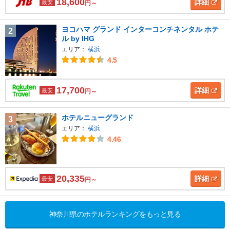
18,600
詳細
最安
円～
ヨコハマ グランド インターコンチネンタル ホテ
2
ル by IHG
エリア：
横浜
4.5
17,700
詳細
最安
円～
ホテルニューグランド
3
エリア：
横浜
4.46
20,335
詳細
最安
円～
神奈川県のホテルランキングをもっと見る