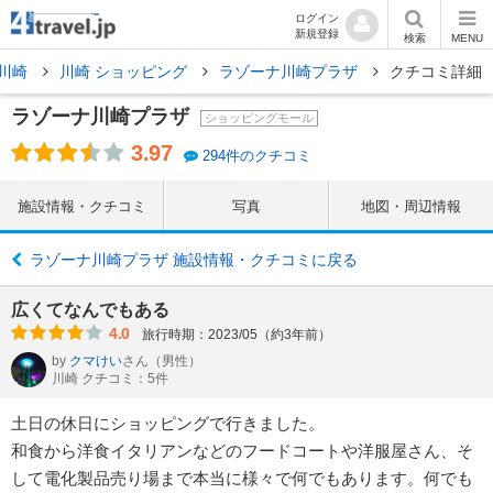
ログイン
新規登録
検索
MENU
川崎
川崎 ショッピング
ラゾーナ川崎プラザ
クチコミ詳細
ラゾーナ川崎プラザ
ショッピングモール
3.97
294件のクチコミ
施設情報・クチコミ
写真
地図・周辺情報
ラゾーナ川崎プラザ 施設情報・クチコミに戻る
広くてなんでもある
4.0
旅行時期：2023/05（約3年前）
by
クマけい
さん
（男性）
川崎 クチコミ：5件
土日の休日にショッピングで行きました。
和食から洋食イタリアンなどのフードコートや洋服屋さん、そ
して電化製品売り場まで本当に様々で何でもあります。何でも