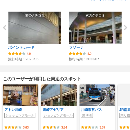
前のクチコミ
次のクチコミ
ポイントカード
ラゾーナ
4.0
4.0
旅行時期：2023/05
旅行時期：2023/07
このユーザーが利用した周辺のスポット
アトレ川崎
川崎アゼリア
川崎市営バス
JR南
ショッピングモール
ショッピングモール
乗り物
乗り物
3.63
3.54
3.37