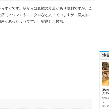
からすぐです。駅からは直結の歩道があり便利ですが、こ
販店（ノジマ）やユニクロなど入っていますが、個人的に
国屋があったようですが、撤退した模様。
注
夏の
ステ
駅直
ン！
様2,