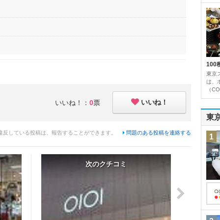
10
東京
は、
（CO
いいね！
いいね！：
0
票
東
違反している投稿は、報告することができます。
問題のある投稿を連絡する
1
次のクチコミ