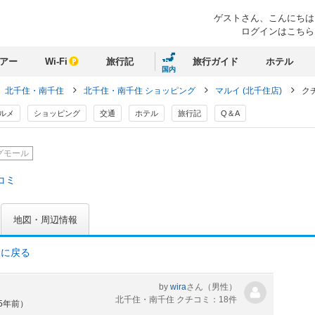
ゲストさん、
こんにちは
ログインはこちら
アー
Wi-Fi
旅行記
旅行ガイド
ホテル
国内
北千住・南千住
北千住・南千住 ショッピング
マルイ (北千住店)
ク
ルメ
ショッピング
交通
ホテル
旅行記
Q＆A
グモール
コミ
地図・周辺情報
ミに戻る
by
wira
さん
（男性）
北千住・南千住 クチコミ：18件
約5年前）