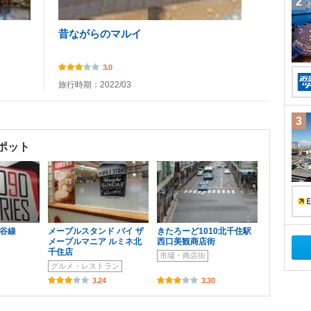
2
昔ながらのマルイ
3.0
旅行時期：2022/03
3
ポット
比谷線
メープルスタンド バイ ザ
きたろーど1010北千住駅
メープルマニア ルミネ北
西口美観商店街
千住店
市場・商店街
グルメ・レストラン
3.24
3.30