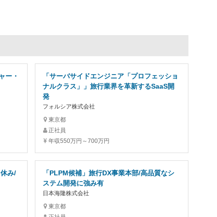
ャー・
「サーバサイドエンジニア「プロフェッショ
ナルクラス」」旅行業界を革新するSaaS開
発
フォルシア株式会社
東京都
正社員
年収550万円～700万円
休み/
「PLPM候補」旅行DX事業本部/高品質なシ
ステム開発に強み有
日本海隆株式会社
東京都
正社員