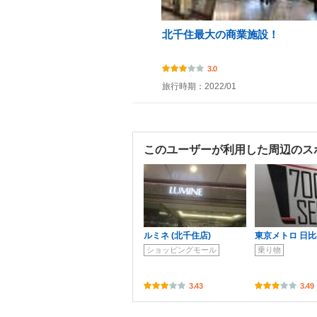
北千住最大の商業施設！
3.0
旅行時期：2022/01
このユーザーが利用した周辺のス
ルミネ (北千住店)
東京メトロ 日
ショッピングモール
乗り物
3.43
3.49