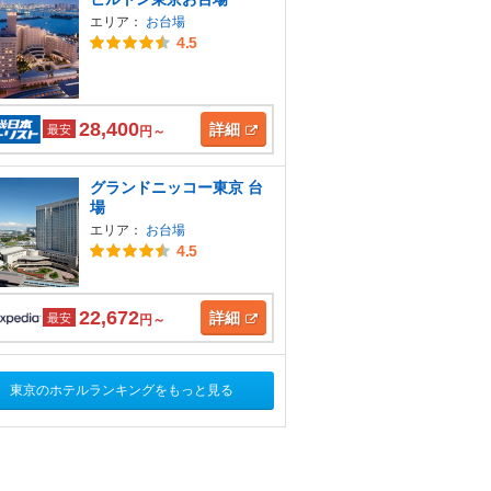
エリア：
お台場
4.5
28,400
詳細
最安
円～
グランドニッコー東京 台
場
エリア：
お台場
4.5
22,672
詳細
最安
円～
東京のホテルランキングをもっと見る