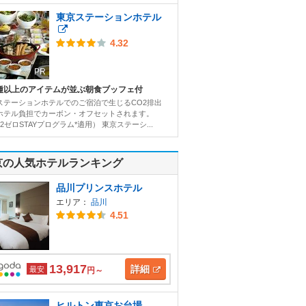
東京ステーションホテル
4.32
PR
0種以上のアイテムが並ぶ朝食ブッフェ付
ステーションホテルでのご宿泊で生じるCO2排出
ホテル負担でカーボン・オフセットされます。
2ゼロSTAYプログラム*適用） 東京ステーシ...
京の人気ホテルランキング
品川プリンスホテル
エリア：
品川
4.51
13,917
詳細
最安
円～
ヒルトン東京お台場