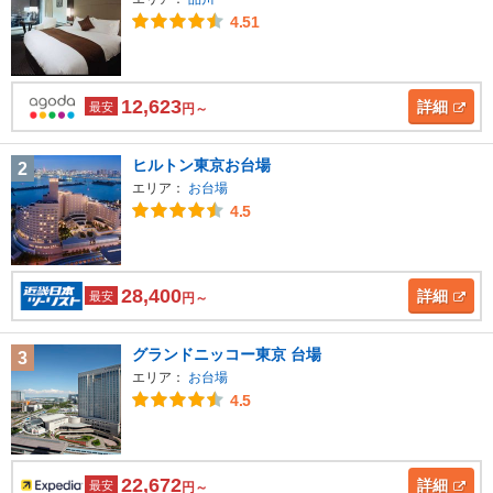
4.51
12,623
詳細
最安
円～
ヒルトン東京お台場
2
エリア：
お台場
4.5
28,400
詳細
最安
円～
グランドニッコー東京 台場
3
エリア：
お台場
4.5
22,672
詳細
最安
円～