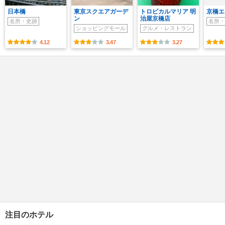
日本橋
東京スクエアガーデ
トロピカルマリア 明
京橋エ
ン
治屋京橋店
名所・史跡
名所・
ショッピングモール
グルメ・レストラン
4.12
3.47
3.27
注目のホテル