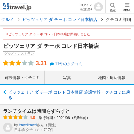
ログイン
新規登録
検索
MENU
 グルメ
ピッツェリア ダ チーボ コレド日本橋店
クチコミ詳細
※ピッツェリア ダ チーボ コレド日本橋店は閉鎖しました
ピッツェリア ダ チーボ コレド日本橋店
グルメ・レストラン
3.31
11件のクチコミ
施設情報・クチコミ
写真
地図・周辺情報
ピッツェリア ダ チーボ コレド日本橋店 施設情報・クチコミに戻
る
ランチタイムは時間をずらすと
4.0
旅行時期：2021/08（約5年前）
by
traveltravel
さん
（男性）
日本橋 クチコミ：717件