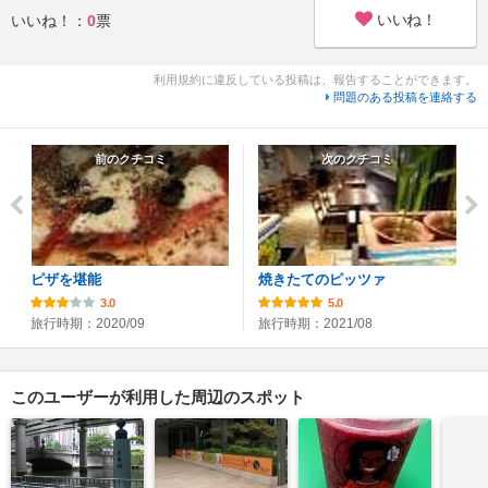
いいね！
いいね！：
0
票
利用規約に違反している投稿は、報告することができます。
問題のある投稿を連絡する
前のクチコミ
次のクチコミ
ピザを堪能
焼きたてのピッツァ
3.0
5.0
旅行時期：2020/09
旅行時期：2021/08
このユーザーが利用した周辺のスポット