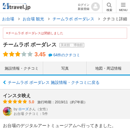
ログイン
新規登録
検索
MENU
お台場
お台場 観光
チームラボ ボーダレス
クチコミ詳細
※チームラボ ボーダレスは閉鎖しました
チームラボ ボーダレス
美術館・博物館
3.45
64件のクチコミ
施設情報・クチコミ
写真
地図・周辺情報
チームラボ ボーダレス 施設情報・クチコミに戻る
インスタ映え
5.0
旅行時期：2019/11（約7年前）
by
ローズ
さん
（女性）
お台場 クチコミ：5件
お台場のデジタルアートミュージアムへ行ってきました。