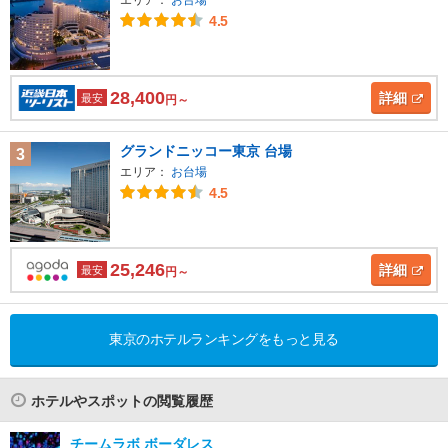
4.5
28,400
詳細
最安
円～
グランドニッコー東京 台場
3
エリア：
お台場
4.5
25,246
詳細
最安
円～
東京のホテルランキングをもっと見る
ホテルやスポットの閲覧履歴
チームラボ ボーダレス