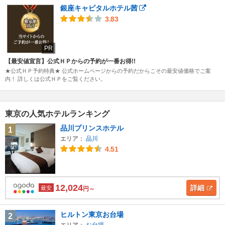
銀座キャピタルホテル茜
3.83
PR
【最安値宣言】公式ＨＰからの予約が一番お得!!
★公式ＨＰ予約特典★ 公式ホームページからの予約だからこその最安値価格でご案
内！ 詳しくは公式ＨＰをご覧ください。
東京の人気ホテルランキング
品川プリンスホテル
1
エリア：
品川
4.51
12,024
詳細
最安
円～
ヒルトン東京お台場
2
エリア：
お台場