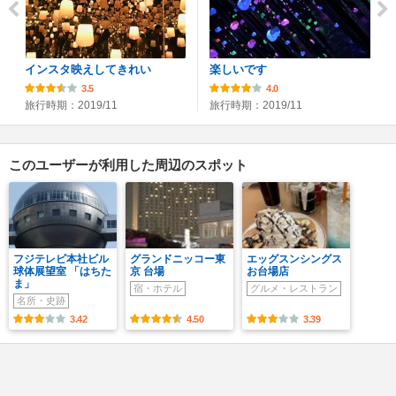
インスタ映えしてきれい
楽しいです
3.5
4.0
旅行時期：2019/11
旅行時期：2019/11
このユーザーが利用した周辺のスポット
フジテレビ本社ビル
グランドニッコー東
エッグスンシングス
球体展望室 「はちた
京 台場
お台場店
ま」
宿・ホテル
グルメ・レストラン
名所・史跡
3.42
4.50
3.39