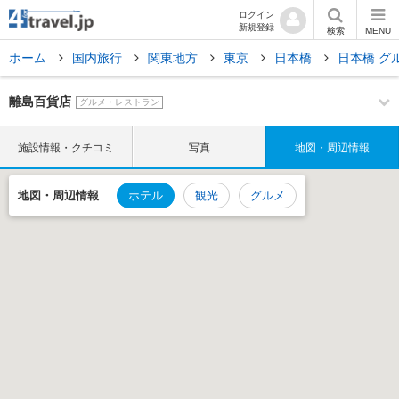
ログイン
新規登録
検索
MENU
ホーム
国内旅行
関東地方
東京
日本橋
日本橋 グ
離島百貨店
グルメ・レストラン
施設情報・クチコミ
写真
地図・周辺情報
地図・
周辺情報
ホテル
観光
グルメ