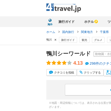
旅行ガイド
ホテル
ツ
海外
ホーム
国内旅行
関東地方
千葉県
×
鴨川
旅行ガイド
観光
グルメ
鴨川シーワールド
動物園・水
4.13
298件のクチ
クチコミ
を投稿
クリップ
する
※地図・周辺情報については、表示される位置が
ざいます。