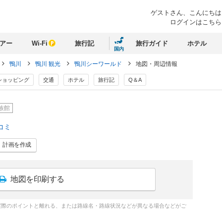
ゲストさん、
こんにちは
ログインはこちら
アー
Wi-Fi
旅行記
旅行ガイド
ホテル
国内
鴨川
鴨川 観光
鴨川シーワールド
地図・周辺情報
ショッピング
交通
ホテル
旅行記
Q＆A
族館
コミ
計画
を作成
地図を印刷する
実際のポイントと離れる、または路線名・路線状況などが異なる場合などがご