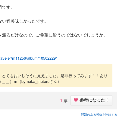
司です。
ない程美味しかったです。
を渡るだけなので、ご希望に沿うのではないでしょうか。
p/traveler/m11256/album/10502229/
。とてもおいしそうに見えました。是非行ってみます！！あり
（＿＿）ｍ
（by naka_metaruさん）
1
票
参考になった！
問題のある投稿を連絡する