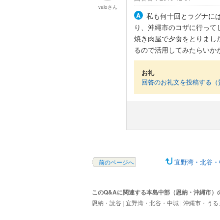
vaio
さん
私も何十回とラグナに
り、沖縄市のコザに行って
焼き肉屋で夕食をとりまし
るので活用してみたらいか
お礼
回答のお礼文を投稿する（
宜野湾・北谷・
前のページへ
このQ&Aに関連する本島中部（恩納・沖縄市）
恩納・読谷
|
宜野湾・北谷・中城
|
沖縄市・うる