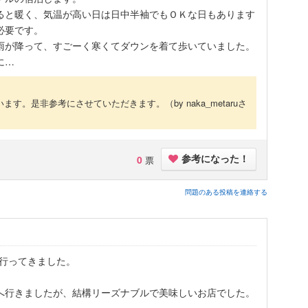
ると暖く、気温が高い日は日中半袖でもＯＫな日もあります
必要です。
雨が降って、すごーく寒くてダウンを着て歩いていました。
に…
います。是非参考にさせていただきます。
（by naka_metaruさ
0
票
参考になった！
問題のある投稿を連絡する
に行ってきました。
へ行きましたが、結構リーズナブルで美味しいお店でした。