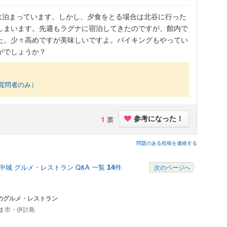
は泊まっています。しかし、夕食をとる場合は北谷に行った
しまいます。先週もラグナに宿泊してきたのですが、館内で
た。少々高めですが美味しいですよ。バイキングもやってい
がでしょうか？
質問者のみ）
1
票
参考になった！
問題のある投稿を連絡する
中城 グルメ・レストラン Q&A 一覧
件
14
次のページへ
のグルメ・レストラン
ま市・伊計島