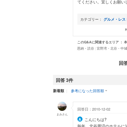
てください。宜しくお願い
カテゴリー：
グルメ・レス
このQ&Aに関連するエリア ：
恩納・読谷
|
宜野湾・北谷・中
回
回答 3件
新着順
｜
参考になった回答順
回答日：2010-12-02
まみ
さん
こんにちは?
毎年、北谷周辺のホテルに