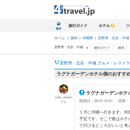
旅行ガイド
ホテル
ツ
海外
ホーム
>
国内
>
沖縄県
>
宜野湾・北谷・中城
×
宜野湾・北谷・中城
旅行ガイド
観光
宜野湾・北谷・中城 グルメ・レストラン
ラグナガーデンホテル側のおすす
ラグナガーデンホテ
naka_metaru
投稿日：2010-12-01
回答：
さん
１月に沖縄へ行きます。何
予定です。そこで夜はホテ
て行けるところがいいと考