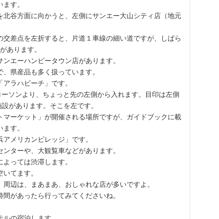
います。
を北谷方面に向かうと、左側にサンエー大山シティ店（地元
の交差点を左折すると、片道１車線の細い道ですが、しばら
」があります。
サンエーハンビータウン店があります。
で、県産品も多く扱っています。
「アラハビーチ」です。
るローソンより、ちょっと先の左側から入れます。目印は左側
泊施設があります。そこを左です。
トマーケット」が開催される場所ですが、ガイドブックに載
います。
浜アメリカンビレッジ」です。
センターや、大観覧車などがあります。
によっては渋滞します。
空いてます。
」周辺は、まあまあ、おしゃれな店が多いですよ。
時間があったら行ってみてくださいね。
テルの宿泊します。