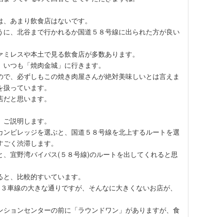
は、あまり飲食店はないです。
うに、北谷まで行かれるか国道５８号線に出られた方が良い
ァミレスや本土で見る飲食店が多数あります。
、いつも「焼肉金城」に行きます。
ので、必ずしもこの焼き肉屋さんが絶対美味しいとは言えま
を扱っています。
店だと思います。
、ご説明します。
カンビレッジを選ぶと、国道５８号線を北上するルートを選
すごく渋滞します。
と、宜野湾バイパス(５８号線)のルートを出してくれると思
ると、比較的すいています。
?３車線の大きな通りですが、そんなに大きくないお店が、
ンションセンターの前に「ラウンドワン」がありますが、食