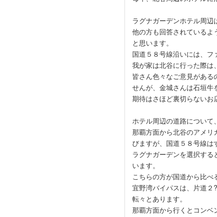
ラグナガーデンホテル周辺
他の方も回答されているよ
と思います。
国道５８号線沿いには、フ
我が家は北谷に行った際は
皆さん色々なご意見がある
せんが、金城さんは石垣牛
期待はさほど裏切らないお
ホテル周辺の道路について
那覇方面から北谷のアメリ
びますが、国道５８号線は
ラグナガーデンを選択する
います。
こちらの方が国道から比べ
宜野湾バイパスは、片道２
転々とあります。
那覇方面から行くとコンベ