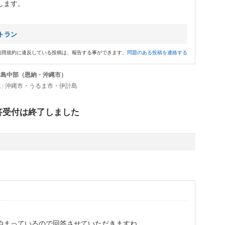
します。
トラン
利用規約に違反している投稿は、報告する事ができます。
問題のある投稿を連絡する
 本島中部（恩納・沖縄市）
城
|
沖縄市・うるま市・伊計島
答受付は終了しました
泊まっているので回答させていただきますね。