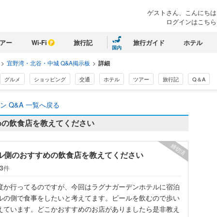
ゲストさん、こんにちは
ログインはこちら
アー
Wi-Fi
旅行記
旅行ガイド
ホテル
国内
>
宜野湾・北谷・中城 Q&A掲示板
>
詳細
グルメ
ショッピング
交通
ホテル
ツアー
旅行記
Q＆A
 Q&A 一覧へ戻る
めの飲食店を教えてください
締切済
ル側のおすすめの飲食店を教えてください
件
3
度か行ってるのですが、今回はラグナガーデンホテルに宿泊
ルの側で食事をしたいと考えてます。ビールを飲むので歩い
えています。どこかおすすめのお店がありましたら是非教え