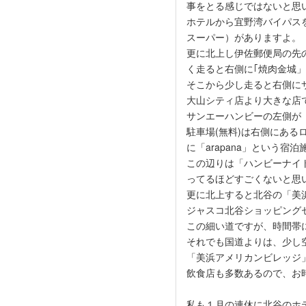
事をとる感じではないと思
ホテルから宜野湾バイパス
スーパー）がありますよ。
更に北上し伊佐郵便局の先
く走ると右側に｢焼肉金城
そこから少し走ると右側に
大山シティ店より大きな店
サンエーハンビーの左側が
駐車場(無料)は右側にあ
に「arapana」という宿
この辺りは「ハンビーナイ
ってるほどすごくないと思
更に北上すると北谷の「美
ジャスコ北谷ショッピング
この細い道ですが、時間帯
それでも国道よりは、少し
「美浜アメリカンビレッジ
飲食店も多数あるので、お
私も１月の連休に北谷のホ