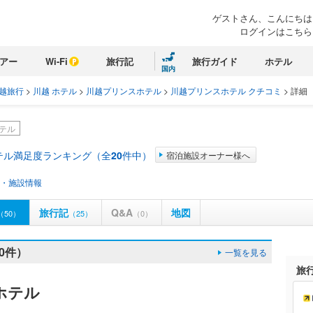
ゲストさん、こんにちは
ログインはこちら
アー
Wi-Fi
旅行記
旅行ガイド
ホテル
国内
越旅行
>
川越 ホテル
>
川越プリンスホテル
>
川越プリンスホテル クチコミ
>
詳細
テル
テル満足度ランキング（全
20
件中）
宿泊施設オーナー様へ
・施設情報
旅行記
Q&A
地図
（50）
（25）
（0）
0件）
一覧を見る
旅
ホテル