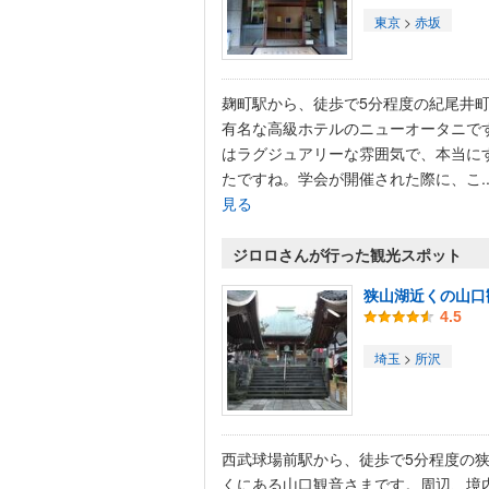
東京
>
赤坂
麹町駅から、徒歩で5分程度の紀尾井
有名な高級ホテルのニューオータニで
はラグジュアリーな雰囲気で、本当に
たですね。学会が開催された際に、こ..
見る
ジロロさんが行った観光スポット
狭山湖近くの山口
4.5
埼玉
>
所沢
西武球場前駅から、徒歩で5分程度の
くにある山口観音さまです。周辺、境