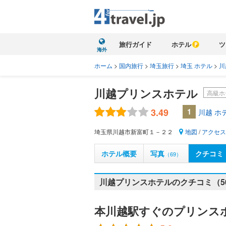
旅行ガイド
ホテル
ツ
海外
ホーム
>
国内旅行
>
埼玉旅行
>
埼玉 ホテル
>
川
川越プリンスホテル
高級ホ
3.49
1
川越 ホ
埼玉県川越市新富町１－２２
地図
/
アクセス
ホテル概要
写真
クチコミ
（69）
川越プリンスホテルのクチコミ（5
本川越駅すぐのプリンス