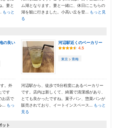
ね。妻と
ム湖となります。妻と一緒に、休日にこちらの
.
もっと
湖を観に行きました。小高い丘を登...
もっと見
る
地の良い
河辺駅近くのベーカリー
4.5
東京
>
青梅
です。外
河辺駅から、徒歩で5分程度にあるベーカリー
たです
です。店内は新しくて、綺麗で清潔感があり、
のお店で
とても良かったですね。菓子パン、惣菜パンが
..
もっ
販売されており、イートインスペース...
もっと
見る
ポット