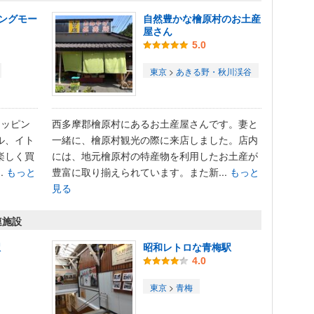
ングモー
自然豊かな檜原村のお土産
屋さん
5.0
東京
>
あきる野・秋川渓谷
ョッピン
西多摩郡檜原村にあるお土産屋さんです。妻と
ル、イト
一緒に、檜原村観光の際に来店しました。店内
楽しく買
には、地元檜原村の特産物を利用したお土産が
.
もっと
豊富に取り揃えられています。また新...
もっと
見る
連施設
駅
昭和レトロな青梅駅
4.0
東京
>
青梅