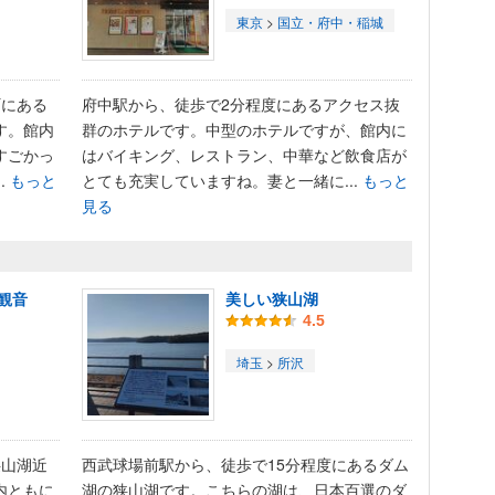
東京
>
国立・府中・稲城
町にある
府中駅から、徒歩で2分程度にあるアクセス抜
す。館内
群のホテルです。中型のホテルですが、館内に
すごかっ
はバイキング、レストラン、中華など飲食店が
.
もっと
とても充実していますね。妻と一緒に...
もっと
見る
観音
美しい狭山湖
4.5
埼玉
>
所沢
狭山湖近
西武球場前駅から、徒歩で15分程度にあるダム
内ともに
湖の狭山湖です。こちらの湖は、日本百選のダ