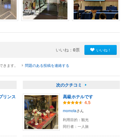
いいね：
0
票
いいね！
ができます。
問題のある投稿を連絡する
次のクチコミ
プリンス
高級ホテルです
4.5
momota
さん
利用目的：
観光
同行者：
一人旅