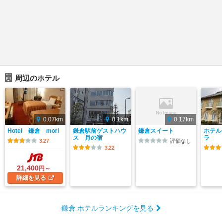
周辺のホテル
0.07km
0.1km
0.17km
Hotel 鎌倉 mori
鎌倉駅前ゲストハウ
鎌倉スイート
ホテル
ス 月の宿
ラ
3.27
評価なし
3.22
21,400
円～
詳細
を見る
鎌倉 ホテルランキングを見る