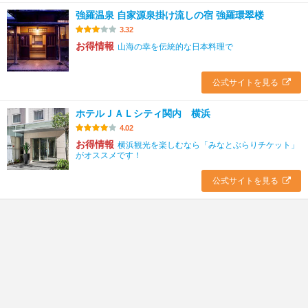
強羅温泉 自家源泉掛け流しの宿 強羅環翠楼
3.32
お得情報
山海の幸を伝統的な日本料理で
公式サイトを見る
ホテルＪＡＬシティ関内 横浜
4.02
お得情報
横浜観光を楽しむなら「みなとぶらりチケット」
がオススメです！
公式サイトを見る