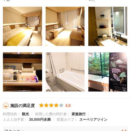
施設の満足度
4.0
利用目的：
観光
利用した際の同行者：
家族旅行
１人１泊予算：
30,000円未満
部屋タイプ：
スーペリアツイン