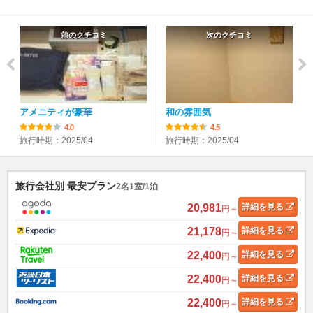
前のクチコミ
次のクチコミ
アメニティが豪華
和の雰囲気
4.0
4.5
旅行時期：2025/04
旅行時期：2025/04
旅行会社別 最安プラン
2名1室/1泊
20,981
詳細
を見る
円～
21,178
詳細
を見る
円～
22,400
詳細
を見る
円～
22,400
詳細
を見る
円～
22,400
詳細
を見る
円～