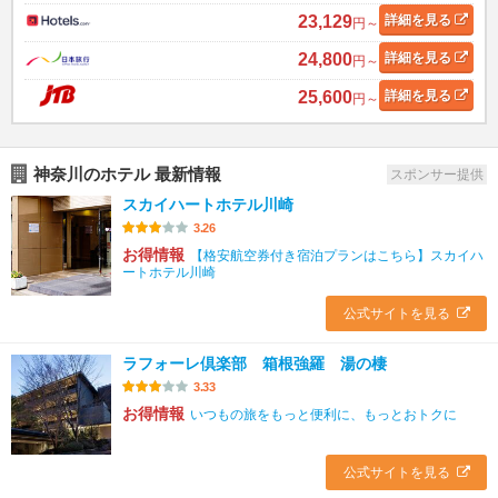
23,129
詳細
を見る
円～
24,800
詳細
を見る
円～
25,600
詳細
を見る
円～
神奈川のホテル 最新情報
スポンサー提供
スカイハートホテル川崎
3.26
お得情報
【格安航空券付き宿泊プランはこちら】スカイハ
ートホテル川崎
公式サイトを見る
ラフォーレ倶楽部 箱根強羅 湯の棲
3.33
お得情報
いつもの旅をもっと便利に、もっとおトクに
公式サイトを見る