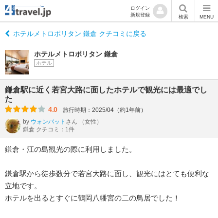
ログイン
新規登録
検索
MENU
ホテルメトロポリタン 鎌倉 クチコミに戻る
ホテルメトロポリタン 鎌倉
ホテル
鎌倉駅に近く若宮大路に面したホテルで観光には最適でし
た
4.0
旅行時期：2025/04（約1年前）
by
ウォンバット
さん
（女性）
鎌倉 クチコミ：1件
鎌倉・江の島観光の際に利用しました。
鎌倉駅から徒歩数分で若宮大路に面し、観光にはとても便利な
立地です。
ホテルを出るとすぐに鶴岡八幡宮の二の鳥居でした！