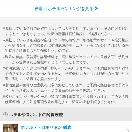
神奈川 ホテルランキングを見る
掲載している情報の正確性については万全を期していますが、その内容を保証
するものではありません。最新の情報は宿泊施設にご確認ください。
掲載している宿泊施設や宿泊プラン等の情報は、各宿泊予約サイトや宿泊施設
から提供を受けた情報または宿泊施設のホームページ等にて公開されている特
定時点の情報をもとに作成したものです。
温泉の有無、泉質等の詳細情報は、宿泊施設のホームページ又は各宿泊予約サ
イトから提供される情報をもとに作成したものです。
宿泊施設のご予約は各宿泊予約サイトから行えますが、ご予約はお客様と宿泊
予約サイトとの直接契約となるため、株式会社カカクコムは契約の不履行や損
害に関して一切責任を負いかねます。
宿泊施設の価格や空室状況は常に変動しています。ご予約の際は各宿泊予約サ
イトや宿泊施設のホームページで最新の情報をご確認ください。
各種ポイント付与やクーポン等の特典は事業者より提供されます。ご予約の際
は事業者による注意事項や規約等をよくご確認の上お手続きください。
ホテルやスポットの閲覧履歴
ホテルメトロポリタン 鎌倉