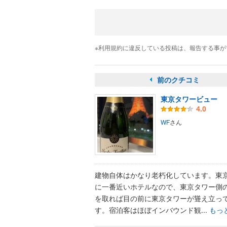
※利用規約に違反している投稿は、報告する事
前のクチコミ
東京タワービュー
4.0
WF
さん
建物自体はかなり老朽化しています。東
に一番近いホテルなので、東京タワー側
を取れば目の前に東京タワーが聳え立っ
す。宿泊客はほぼインバウンド観...
もっ