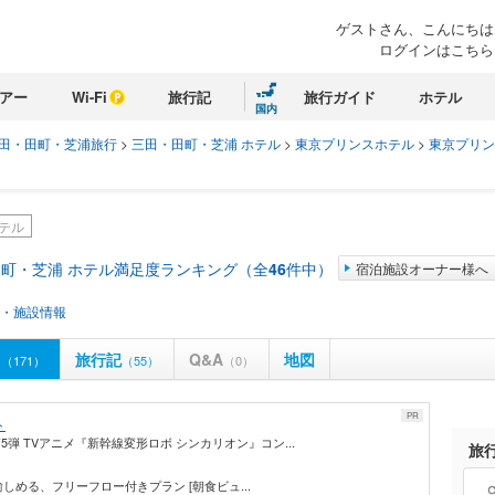
ゲストさん、こんにちは
ログインはこちら
アー
Wi-Fi
旅行記
旅行ガイド
ホテル
国内
田・田町・芝浦旅行
>
三田・田町・芝浦 ホテル
>
東京プリンスホテル
>
東京プリン
テル
町・芝浦 ホテル満足度ランキング（全
46
件中）
宿泊施設オーナー様へ
・施設情報
ミ
旅行記
Q&A
地図
（171）
（55）
（0）
PR
ト
弾 TVアニメ『新幹線変形ロボ シンカリオン』コン...
旅
に愉しめる、フリーフロー付きプラン [朝食ビュ...