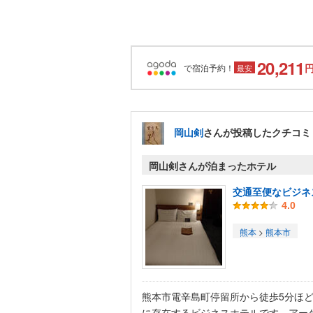
20,211
で宿泊予約！
最安
岡山剣
さんが投稿したクチコミ
岡山剣さんが泊まったホテル
交通至便なビジネ
4.0
熊本
>
熊本市
熊本市電辛島町停留所から徒歩5分ほ
に存在するビジネスホテルです。アー