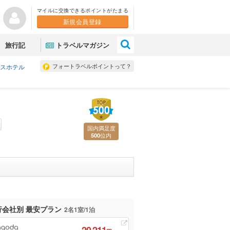
マイルに交換できるポイントがたまる
新規会員登録
×
旅行記
トラベルマガジン
フォートラベルポイントって？
スホテル
国内満足度
位内
500
行会社別 最安プラン
2名1室/1泊
20,211