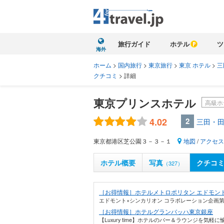
旅行ガイド
ホテル
ツ
海外
ホーム
>
国内旅行
>
東京旅行
>
東京 ホテル
>
三
クチコミ
>
詳細
東京プリンスホテル
高級ホ
4.02
2
三田・田
東京都港区芝公園３－３－１
地図
/
アクセス
ホテル概要
写真
クチコ
（327）
［お得情報］ホテルメトロポリタン エドモン
エドモント×シンカリオン コラボレーション企画第5
［お得情報］ホテルグランバッハ東京銀座
【Luxury time】ホテルのバー＆ラウンジを気軽