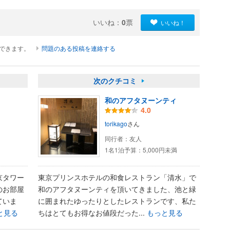
いいね：
0
票
いいね！
ができます。
問題のある投稿を連絡する
次のクチコミ
和のアフタヌーンティ
4.0
torikago
さん
同行者：
友人
1名1泊予算：
5,000円未満
京タワー
東京プリンスホテルの和食レストラン「清水」で
のお部屋
和のアフタヌーンティを頂いてきました、池と緑
ていま
に囲まれたゆったりとしたレストランです、私た
と見る
ちはとてもお得なお値段だった...
もっと見る