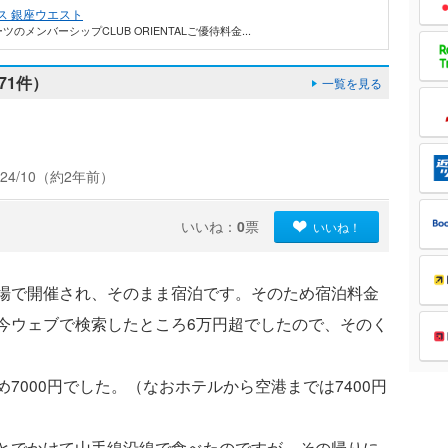
ス 銀座ウエスト
ンバーシップCLUB ORIENTALご優待料金...
71件）
一覧を見る
24/10（約2年前）
いいね：
0
票
いいね！
場で開催され、そのまま宿泊です。そのため宿泊料金
今ウェブで検索したところ6万円超でしたので、そのく
7000円でした。（なおホテルから空港までは7400円
とでかけて山手線沿線で食べたのですが、その帰りに