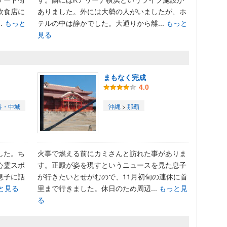
飲食店に
ありました。外には大勢の人がいましたが、ホ
.
もっと
テルの中は静かでした。大通りから離...
もっと
見る
まもなく完成
4.0
谷・中城
沖縄
>
那覇
した。ち
火事で燃える前にカミさんと訪れた事がありま
心霊スポ
す。正殿が姿を現すというニュースを見た息子
息子に話
が行きたいとせがむので、11月初旬の連休に首
と見る
里まで行きました。休日のため周辺...
もっと見
る