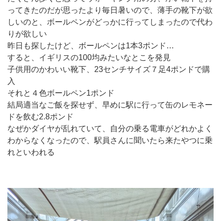
ってきたのだが思ったより毎日暑いので、薄手の靴下が欲
しいのと、ボールペンがどっかに行ってしまったので代わ
りが欲しい
昨日も探したけど、ボールペンは1本3ポンド…
すると、イギリスの100均みたいなとこを発見
子供用のかわいい靴下、23センチサイズ７足4ポンドで購
入
それと４色ボールペン1ポンド
結局適当なご飯を探せず、早めに駅に行って缶のレモネー
ドを飲む2.8ポンド
なぜかダイヤが乱れていて、自分の乗る電車がどれかよく
わからなくなったので、駅員さんに聞いたら来たやつに乗
れといわれる