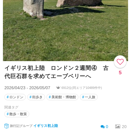
イギリス初上陸 ロンドン２週間④ 古
5
代巨石群を求めてエーブベリーへ
2026/04/23 - 2026/05/07
6912位(同エリア10489件中)
#
ロンドン
#
街歩き
#
美術館・博物館
#
一人旅
関連タグ
#
散歩・散策
イギリス初上陸
旅行記グループ
0
20