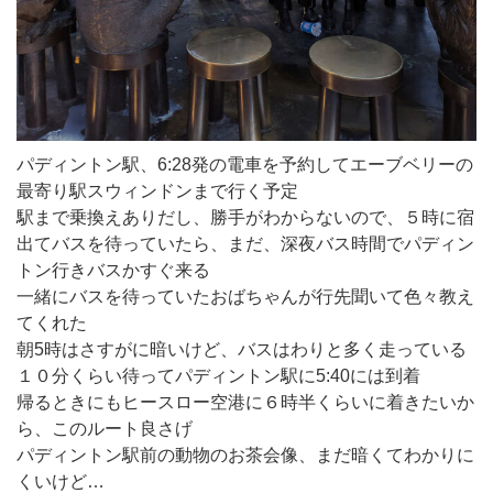
パディントン駅、6:28発の電車を予約してエーブベリーの
最寄り駅スウィンドンまで行く予定
駅まで乗換えありだし、勝手がわからないので、５時に宿
出てバスを待っていたら、まだ、深夜バス時間でパディン
トン行きバスかすぐ来る
一緒にバスを待っていたおばちゃんが行先聞いて色々教え
てくれた
朝5時はさすがに暗いけど、バスはわりと多く走っている
１０分くらい待ってパディントン駅に5:40には到着
帰るときにもヒースロー空港に６時半くらいに着きたいか
ら、このルート良さげ
パディントン駅前の動物のお茶会像、まだ暗くてわかりに
くいけど…