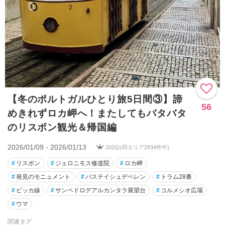
【冬のポルトガルひとり旅5日間③】諦
56
めきれずロカ岬へ！またしてもバタバタ
のリスボン観光＆帰国編
2026/01/09 - 2026/01/13
202位(同エリア2934件中)
#
リスボン
#
ジェロニモス修道院
#
ロカ岬
#
発見のモニュメント
#
パステイシュデベレン
#
トラム28番
#
ビッカ線
#
サンペドロデアルカンタラ展望台
#
コルメシオ広場
#
ウマ
関連タグ