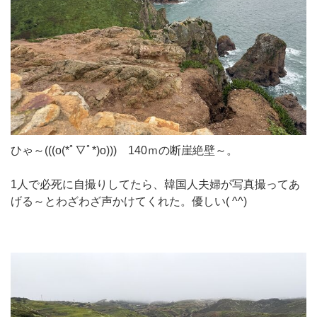
ひゃ～(((o(*ﾟ▽ﾟ*)o))) 140ｍの断崖絶壁～。
1人で必死に自撮りしてたら、韓国人夫婦が写真撮ってあ
げる～とわざわざ声かけてくれた。優しい( ^^)