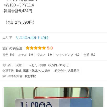
※W100＝JPY11.4
韓国合計8,424円
《合計279,390円》
エリア
リスボン(ポルトガル)
5.0
旅行の満足度
観光
5.0
ホテル
5.0
グルメ
5.0
ショッピング
4.0
交通
5.0
同行者
一人旅
一人あたり費用
25万円 - 30万円
交通手段
鉄道
高速・路線バス
徒歩
航空会社
大韓航空
旅行の手配内容
個別手配