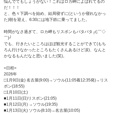
悩んでてもしょうがない！これはロカ岬によばれてるの
だ！！！
と、色々下調べを始め、結局寝ずに(というか寝れなかっ
た)朝を迎え、6:30には地下鉄に乗ってました。
時間がなさ過ぎて、ロカ岬もリスボンもバタバタ┌(;￣◇
￣)┘
でも、行きたいところはほぼ観光することができて(もち
ろん行けなかったところもたくさんあるけど涙)、なんと
かなるもんだなと思いました(笑)。
<日程>
2026年
□1月9日(金) 名古屋(9:00)→ソウル(11:05着12:35発)→リス
ボン(18:55)
□1月10日(土)
■1月11日(日)リスボン(21:05)
■1月12日(月) →ソウル(19:35)
■1月13日(火) ソウル(8:10)→名古屋(10:05)