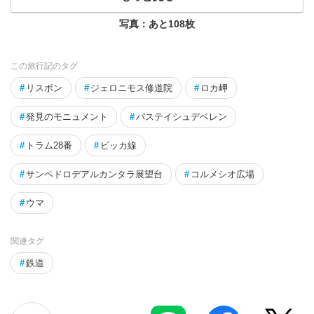
写真：あと
108
枚
この旅行記のタグ
#
リスボン
#
ジェロニモス修道院
#
ロカ岬
#
発見のモニュメント
#
パステイシュデベレン
#
トラム28番
#
ビッカ線
#
サンペドロデアルカンタラ展望台
#
コルメシオ広場
#
ウマ
関連タグ
#
鉄道