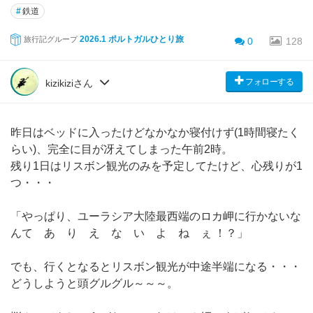
#
鉄道
2026.1 ポルトガルひとり旅
旅行記グループ
0
128
フォローする
kizikiziさん
昨日はベッドに入ったけどなかなか寝付けず(1時間寝たく
らい)、完全に目が冴えてしまった午前2時。
残り1日はリスボン観光のみを予定してたけど、心残りが1
つ・・・
「やっぱり、ユーラシア大陸最西端のロカ岬に行かないな
んて あ り え な い よ ね ぇ ！？」
でも、行くとなるとリスボン観光が中途半端になる・・・
どうしようと頭グルグル～～～。