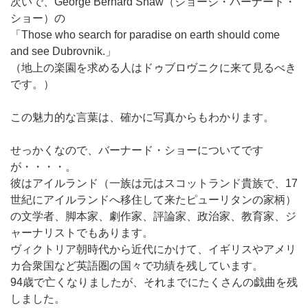
次いで、George Bernard Shaw（ジョージ・バーナード・
ショー）の
「Those who search for paradise on earth should come
and see Dubrovnik.」
（地上の楽園を求める人はドゥブロヴニクに来て見るべき
です。）
この魅力的な言葉は、確かに写真からもわかります。
せっかくなので、バーナード・ショーについてです
が・・・・。
彼はアイルランド（一族は元はスコットランド貴族で、17
世紀にアイルランドへ移住して来たピューリタンの家柄）
の文学者、脚本家、劇作家、評論家、政治家、教育家、ジ
ャーナリストでもあります。
ヴィクトリア朝時代から近代にかけて、イギリスやアメリ
カ合衆国など英語圏の国々で功績を残しています。
94歳で亡くなりましたが、それまでにたくさんの戯曲を残
しました。