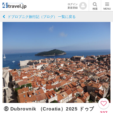
ログイン
新規登録
検索
MENU
ドブロブニク旅行記（ブログ） 一覧に戻る
⑧ Dubrovnik （Croatia）2025 ドゥブ
227