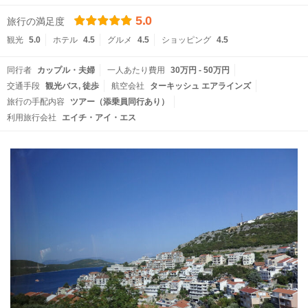
5.0
旅行の満足度
観光
5.0
ホテル
4.5
グルメ
4.5
ショッピング
4.5
同行者
カップル・夫婦
一人あたり費用
30万円 - 50万円
交通手段
観光バス
徒歩
航空会社
ターキッシュ エアラインズ
旅行の手配内容
ツアー（添乗員同行あり）
利用旅行会社
エイチ・アイ・エス