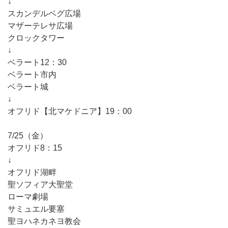
↓
スカンデルベグ広場
マザーテレサ広場
クロックタワー
↓
ベラート12：30
ベラート市内
ベラート城
↓
オフリド【北マケドニア】19：00
7/25（金）
オフリド8：15
↓
オフリド湖畔
聖ソフィア大聖堂
ローマ劇場
サミュエル要塞
聖ヨハネカネヨ教会