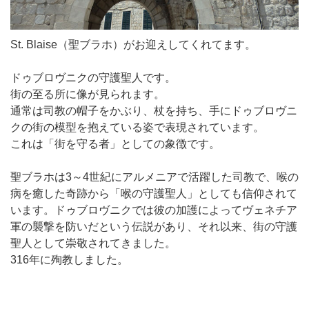
St. Blaise（聖ブラホ）がお迎えしてくれてます。
ドゥブロヴニクの守護聖人です。
街の至る所に像が見られます。
通常は司教の帽子をかぶり、杖を持ち、手にドゥブロヴニ
クの街の模型を抱えている姿で表現されています。
これは「街を守る者」としての象徴です。
聖ブラホは3～4世紀にアルメニアで活躍した司教で、喉の
病を癒した奇跡から「喉の守護聖人」としても信仰されて
います。ドゥブロヴニクでは彼の加護によってヴェネチア
軍の襲撃を防いだという伝説があり、それ以来、街の守護
聖人として崇敬されてきました。
316年に殉教しました。