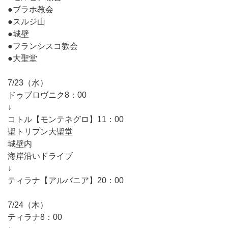
●ブラホ教会
●スルジ山
●城壁
●フランシスコ教会
●大聖堂
7/23（水）
ドゥブロヴニク8：00
↓
コトル【モンテネグロ】11：00
聖トリプン大聖堂
城壁内
海岸沿いドライブ
↓
ティラナ【アルバニア】20：00
7/24（木）
ティラナ8：00