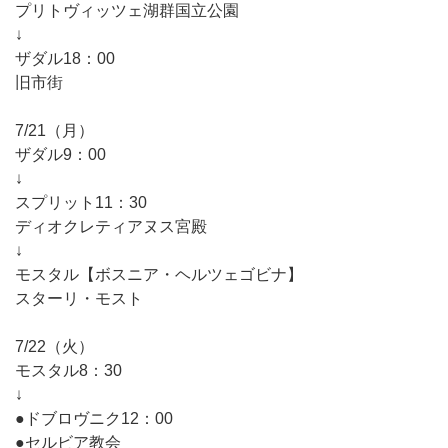
プリトヴィッツェ湖群国立公園
↓
ザダル18：00
旧市街
7/21（月）
ザダル9：00
↓
スプリット11：30
ディオクレティアヌス宮殿
↓
モスタル【ボスニア・ヘルツェゴビナ】
スターリ・モスト
7/22（火）
モスタル8：30
↓
●ドブロヴニク12：00
●セルビア教会