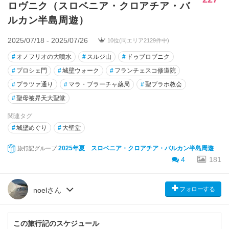
ロヴニク（スロベニア・クロアチア・バ
ルカン半島周遊）
2025/07/18 - 2025/07/26
10位(同エリア2129件中)
#
オノフリオの大噴水
#
スルジ山
#
ドゥブロブニク
#
プロシェ門
#
城壁ウォーク
#
フランチェスコ修道院
#
プラツァ通り
#
マラ・ブラーチャ薬局
#
聖ブラホ教会
#
聖母被昇天大聖堂
関連タグ
#
城壁めぐり
#
大聖堂
2025年夏 スロベニア・クロアチア・バルカン半島周遊
旅行記グループ
4
181
フォローする
noelさん
この旅行記のスケジュール