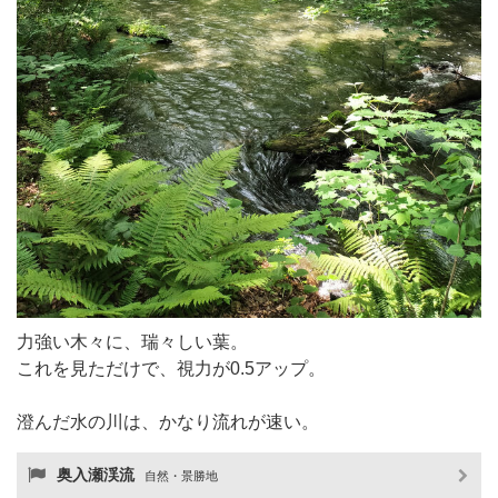
力強い木々に、瑞々しい葉。
これを見ただけで、視力が0.5アップ。
澄んだ水の川は、かなり流れが速い。
奥入瀬渓流
自然・景勝地