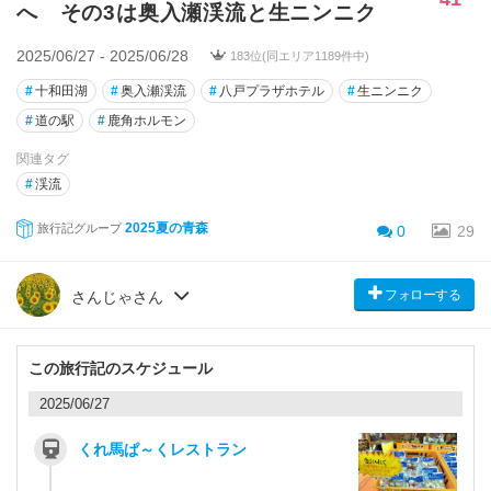
へ その3は奥入瀬渓流と生ニンニク
2025/06/27 - 2025/06/28
183位(同エリア1189件中)
#
十和田湖
#
奥入瀬渓流
#
八戸プラザホテル
#
生ニンニク
#
道の駅
#
鹿角ホルモン
関連タグ
#
渓流
2025夏の青森
旅行記グループ
0
29
フォローする
さんじゃさん
この旅行記のスケジュール
2025/06/27
くれ馬ぱ～くレストラン