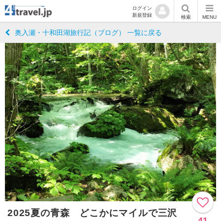
ログイン
新規登録
検索
MENU
奥入瀬・十和田湖旅行記（ブログ） 一覧に戻る
2025夏の青森 どこかにマイルで三沢
41