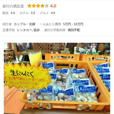
4.0
旅行の満足度
観光
4.5
ホテル
3.5
グルメ
4.0
同行者
カップル・夫婦
一人あたり費用
5万円 - 10万円
交通手段
レンタカー
徒歩
旅行の手配内容
個別手配