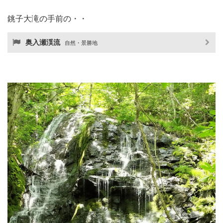
銚子大滝の手前の・・
奥入瀬渓流
自然・景勝地