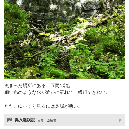
奥まった場所にある、五両の滝。
細い糸のような水が静かに流れて、繊細できれい。
ただ、ゆっくり見るには足場が悪い。
奥入瀬渓流
自然・景勝地