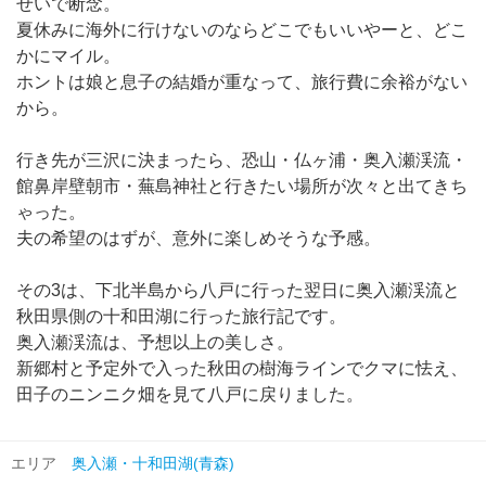
せいで断念。
夏休みに海外に行けないのならどこでもいいやーと、どこ
かにマイル。
ホントは娘と息子の結婚が重なって、旅行費に余裕がない
から。
行き先が三沢に決まったら、恐山・仏ヶ浦・奥入瀬渓流・
館鼻岸壁朝市・蕪島神社と行きたい場所が次々と出てきち
ゃった。
夫の希望のはずが、意外に楽しめそうな予感。
その3は、下北半島から八戸に行った翌日に奥入瀬渓流と
秋田県側の十和田湖に行った旅行記です。
奥入瀬渓流は、予想以上の美しさ。
新郷村と予定外で入った秋田の樹海ラインでクマに怯え、
田子のニンニク畑を見て八戸に戻りました。
エリア
奥入瀬・十和田湖(青森)