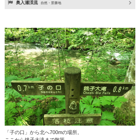
奥入瀬渓流
自然・景勝地
「子の口」から北へ700mの場所。
ここから銚子大滝まで散策。