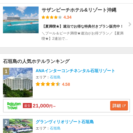
サザンビーチホテル&リゾート沖縄
4.34
【夏満喫★】連泊でお得な特典付きプラン販売中！
＼プール＆ビーチ満喫★連泊がお得プラン／【夏満
喫★】2連泊で...
石垣島の人気ホテルランキング
ANAインターコンチネンタル石垣リゾート
1
エリア：
石垣島
4.58
21,000
詳細
最安
円～
グランヴィリオリゾート石垣島
2
エリア：
石垣島