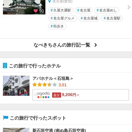
名古屋(愛知)
#
久屋大通駅
#
名古屋
#
名古屋めし
90
#
名古屋グルメ
#
名古屋城
#
名古屋駅
#
街歩き
なべきちさんの旅行記一覧
この旅行で行ったホテル
アパホテル＜石垣島＞
3.51
9,206
円～
最安
この旅行で行ったスポット
新石垣空港 (南ぬ島石垣空港)