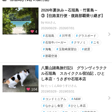
2026年夏休み～石垣島・竹富島～
③【往路直行便・復路那覇乗り継ぎ】
by ricoさん
2026/06/29 - 2026/07/01
4
#
石垣島
#
川平湾
#
グラスボード
#
石垣牛バーガー
#
クマノミ
#
ニモ
#
海亀
#
玉取崎展望台
#
絶景
#
那覇空港
八重山諸島旅行記1 グランヴィラクク
ル石垣島 スカイククル宿泊記，ひと
し本店・うさぎや石垣本店
by たっくん&ゆうすけさん
104
2019/03/29 - 2019/03/31
#
コンドミニアム
#
A&W
#
なかよし食堂
#
ひとし本店