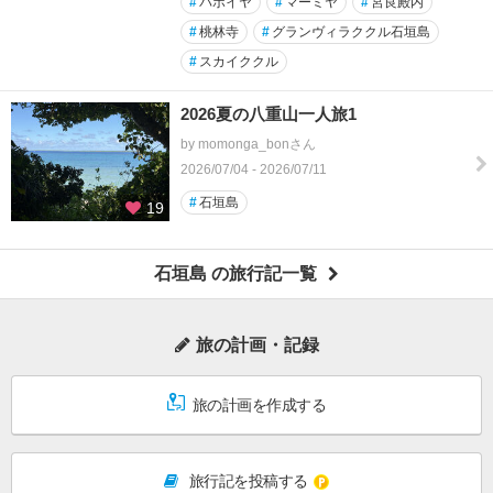
#
パポイヤ
#
マーミヤ
#
宮良殿内
#
桃林寺
#
グランヴィラククル石垣島
#
スカイククル
2026夏の八重山一人旅1
by momonga_bonさん
2026/07/04 - 2026/07/11
#
石垣島
19
石垣島 の旅行記一覧
旅の計画・記録
旅の計画を作成する
旅行記を投稿する