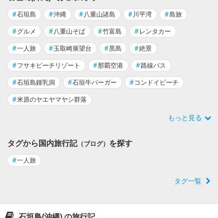
#
石垣島
#
沖縄
#
八重山諸島
#
川平湾
#
島旅
#
グルメ
#
八重山そば
#
竹富島
#
レンタカー
#
一人旅
#
玉取崎展望台
#
黒島
#
絶景
#
フサキビーチリゾート
#
那覇空港
#
路線バス
#
石垣島鍾乳洞
#
石垣牛バーガー
#
コンドイビーチ
#
米原のヤエヤマヤシ群落
もっと見る
タグから国内旅行記
を探す
（ブログ）
#
一人旅
タグ一覧
石垣島(沖縄) の旅行記