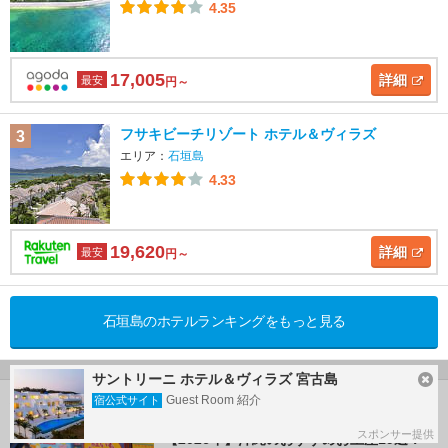
4.35
17,005
詳細
最安
円～
フサキビーチリゾート ホテル＆ヴィラズ
3
エリア：
石垣島
4.33
19,620
詳細
最安
円～
石垣島のホテルランキングをもっと見る
サントリーニ ホテル＆ヴィラズ 宮古島
Guest Room 紹介
宿公式サイト
沖縄のおすすめ情報
スポンサー提供
【2026年】沖縄のおすすめお土産19選！