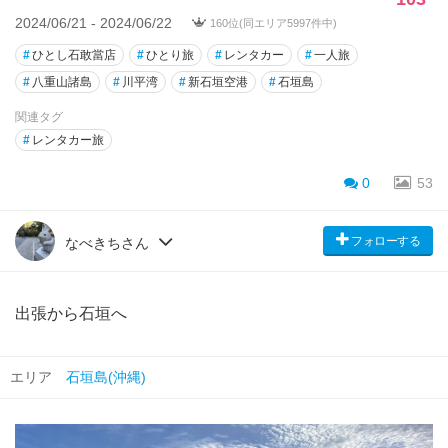
2024/06/21 - 2024/06/22
160位(同エリア5997件中)
#
ひとし石敢當店
#
ひとり旅
#
レンタカー
#
一人旅
#
八重山諸島
#
川平湾
#
新石垣空港
#
石垣島
関連タグ
#
レンタカー旅
0
53
フォローする
なべきちさん
出張から石垣へ
エリア
石垣島(沖縄)