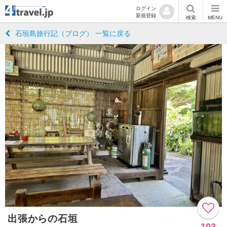
ログイン
新規登録
検索
MENU
石垣島旅行記（ブログ） 一覧に戻る
出張からの石垣
103