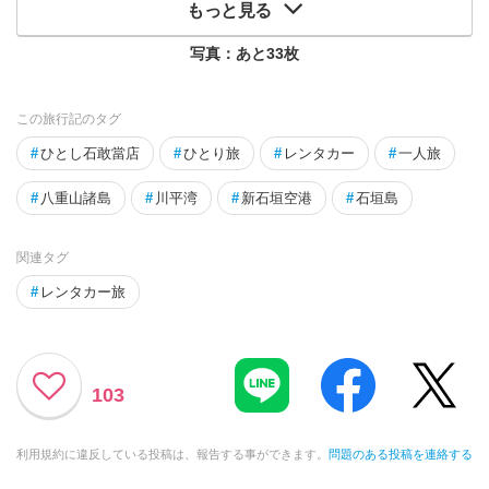
もっと見る
写真：あと
33
枚
この旅行記のタグ
#
ひとし石敢當店
#
ひとり旅
#
レンタカー
#
一人旅
#
八重山諸島
#
川平湾
#
新石垣空港
#
石垣島
関連タグ
#
レンタカー旅
103
利用規約に違反している投稿は、報告する事ができます。
問題のある投稿を連絡する