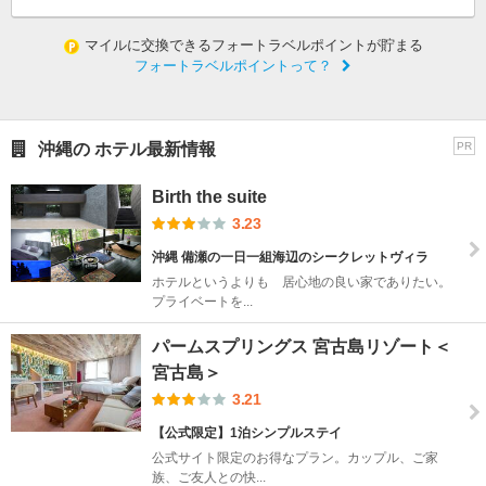
マイルに交換できるフォートラベルポイントが貯まる
フォートラベルポイントって？
沖縄の ホテル最新情報
PR
Birth the suite
3.23
沖縄 備瀬の一日一組海辺のシークレットヴィラ
ホテルというよりも 居心地の良い家でありたい。
プライベートを...
パームスプリングス 宮古島リゾート＜
宮古島＞
3.21
【公式限定】1泊シンプルステイ
公式サイト限定のお得なプラン。カップル、ご家
族、ご友人との快...