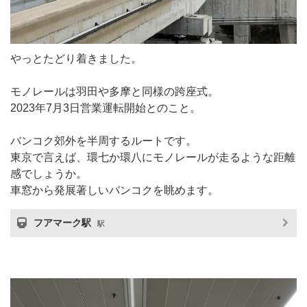
やっとたどり着きました。
モノレールは羽田や多摩と同様の跨座式。
2023年7月3日営業運転開始とのこと。
バンコク郊外を半周するルートです。
東京で言えば、環七か環八にモノレールが走るような距離
感でしょうか。
車窓から発展著しいバンコクを眺めます。
フアマーク駅
駅