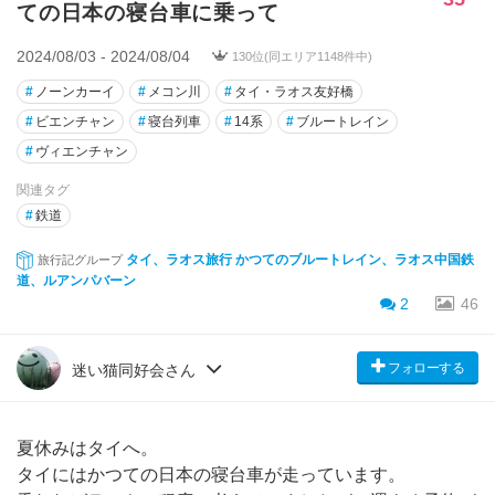
ての日本の寝台車に乗って
2024/08/03 - 2024/08/04
130位(同エリア1148件中)
#
ノーンカーイ
#
メコン川
#
タイ・ラオス友好橋
#
ビエンチャン
#
寝台列車
#
14系
#
ブルートレイン
#
ヴィエンチャン
関連タグ
#
鉄道
タイ、ラオス旅行 かつてのブルートレイン、ラオス中国鉄
旅行記グループ
道、ルアンパバーン
2
46
フォローする
迷い猫同好会さん
夏休みはタイへ。
タイにはかつての日本の寝台車が走っています。