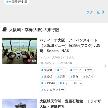
#
全国旅行支援
タグ一覧
大阪城・京橋(大阪) の旅行記
パティーナ大阪 アーバンスイート
（大阪城ビュー）宿泊記(ブログ)，馬
藺，Sonata, INAKI
by たっくん&ゆうすけさん
69
2025/05/17 - 2025/05/18
#
大阪城
#
バー
#
パティーナ大阪
#
鉄板焼
#
馬藺
#
朝食
#
INAKI
#
SONATA
#
スイートルーム
#
ミシュランキー
大阪城天守閣・豊臣石垣館・ミライザ
大阪・豊國神社