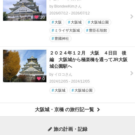
by BlondeeKimさん
2026/07/12 - 2026/07/12
20
#
大阪
#
大阪城
#
大阪城公園
#
ミライザ大阪城
#
豊臣石垣館
#
豊國神社
２０２４年１２月 大阪 ４日目 後
編 大阪城から極楽橋を通ってJR大阪
城公園駅へ
by イロコさん
0
2024/12/05 - 2024/12/05
#
大阪城
#
大阪城公園
大阪城・京橋 の旅行記一覧
旅の計画・記録