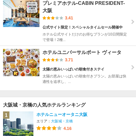
プレミアホテル-CABIN PRESIDENT-
大阪
3.41
公式サイト限定！スペシャルタイムセール開催中
ホテル公式サイトだけのお得なプランが10日間限定
で登場！2種...
ホテルユニバーサルポート ヴィータ
3.71
太陽の恵みいっぱいの朝食付きステイ
太陽の恵みいっぱいの朝食付きプラン。お部屋は快
適性を追求し、...
大阪城・京橋の人気ホテルランキング
ホテルニューオータニ大阪
1
エリア：
大阪城・京橋
4.16