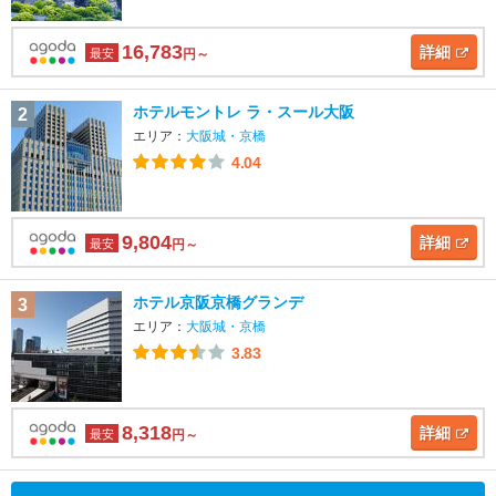
16,783
詳細
最安
円～
ホテルモントレ ラ・スール大阪
2
エリア：
大阪城・京橋
4.04
9,804
詳細
最安
円～
ホテル京阪京橋グランデ
3
エリア：
大阪城・京橋
3.83
8,318
詳細
最安
円～