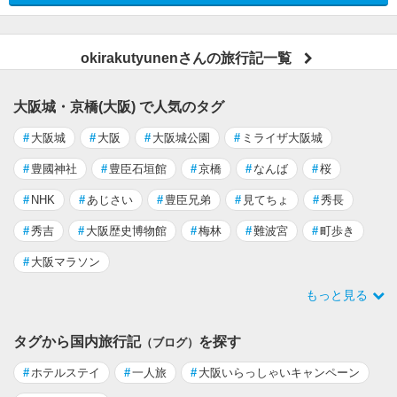
okirakutyunenさんの旅行記一覧
大阪城・京橋(大阪) で人気のタグ
#
大阪城
#
大阪
#
大阪城公園
#
ミライザ大阪城
#
豊國神社
#
豊臣石垣館
#
京橋
#
なんば
#
桜
#
NHK
#
あじさい
#
豊臣兄弟
#
見てちょ
#
秀長
#
秀吉
#
大阪歴史博物館
#
梅林
#
難波宮
#
町歩き
#
大阪マラソン
もっと見る
タグから国内旅行記
を探す
（ブログ）
#
ホテルステイ
#
一人旅
#
大阪いらっしゃいキャンペーン