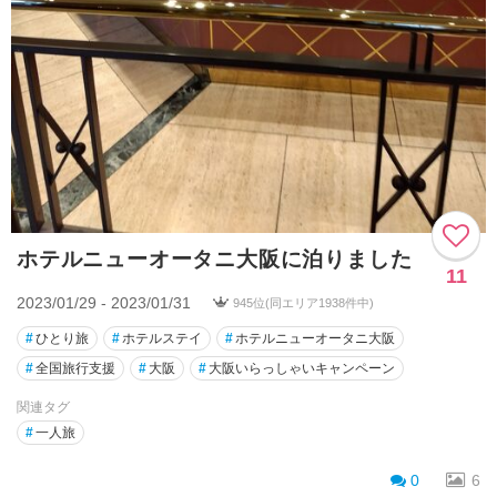
ホテルニューオータニ大阪に泊りました
11
2023/01/29 - 2023/01/31
945位(同エリア1938件中)
#
ひとり旅
#
ホテルステイ
#
ホテルニューオータニ大阪
#
全国旅行支援
#
大阪
#
大阪いらっしゃいキャンペーン
関連タグ
#
一人旅
0
6