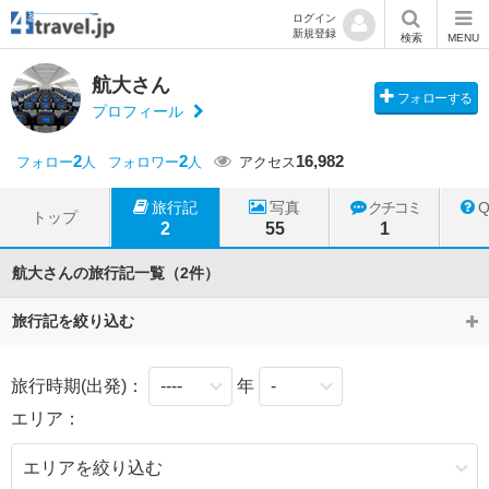
ログイン
新規登録
検索
MENU
航大さん
フォローする
プロフィール
2
2
16,982
フォロー
人
フォロワー
人
アクセス
旅行記
写真
クチコミ
トップ
2
55
1
航大さんの旅行記一覧（2件）
旅行記を絞り込む
旅行時期(出発)：
年
エリア：