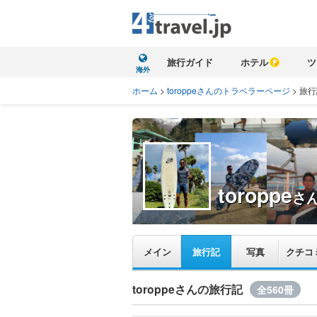
旅行ガイド
ホテル
ツ
海外
ホーム
>
toroppeさんのトラベラーページ
>
旅行
toroppe
さ
メイン
旅行記
写真
クチコ
toroppeさんの旅行記
全560冊