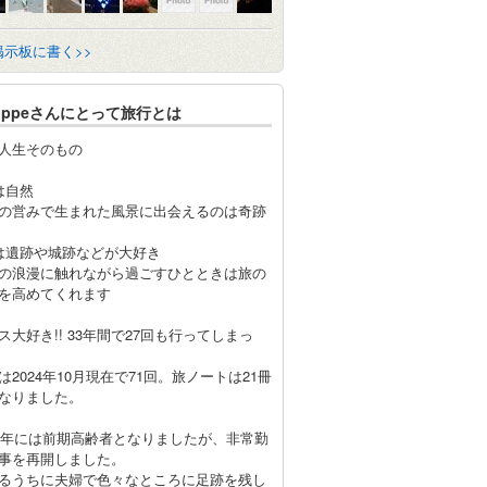
掲示板に書く>>
roppeさんにとって旅行とは
人生そのもの
は自然
の営みで生まれた風景に出会えるのは奇跡
は遺跡や城跡などが大好き
の浪漫に触れながら過ごすひとときは旅の
を高めてくれます
ス大好き!! 33年間で27回も行ってしまっ
は2024年10月現在で71回。旅ノートは21冊
なりました。
23年には前期高齢者となりましたが、非常勤
事を再開しました。
るうちに夫婦で色々なところに足跡を残し