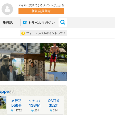
マイルに交換できるポイントがたまる
新規会員登録
×
旅行記
トラベルマガジン
フォートラベルポイントって？
oppe
さん
旅行記
クチコミ
QA回答
560
1384
352
冊
件
件
12782
201
244