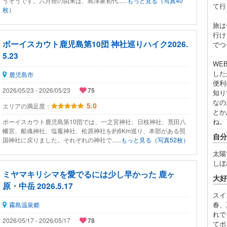
うそうです。六月燈の由来は、島津家初代......
もっと見る（写真40
て行
枚）
旅は
行け
ボーイスカウト鹿児島第10団 神社巡りハイク2026.
でつ
5.23
WE
した
鹿児島市
便利
2026/05/23 - 2026/05/23
75
知り
なの
エリアの満足度：
5.0
とか
ね。
ボーイスカウト鹿児島第10団では、一之宮神社、日枝神社、荒田八
幡宮、船魂神社、塩竈神社、松原神社を約6Km巡り、本部がある照
自分
国神社に戻りました。それぞれの神社で......
もっと見る（写真52枚）
太陽
しぼ
ミヤマキリシマを愛でるには少し早かった 鹿ヶ
大好
原・中岳 2026.5.17
スイ
春、
霧島温泉郷
れで
2026/05/17 - 2026/05/17
78
てポ