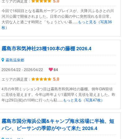
エリアの満足度：
5.0
今回で16回目となる霧島ガーデンプレイスが、天降川ふるさとの川
河川公園で開催されました。日常の公園の中に突然現れる非日常。
大切な人と過ごす時間と「ちょうどいい暮......
もっと見る（写真36
枚）
霧島市和気神社23種100本の藤棚 2026.4
霧島温泉郷
2026/04/22 - 2026/04/22
64
エリアの満足度：
5.0
4月の年間ミッション3つ目は霧島市和気神社の藤棚。例年GW前頃
に見頃を迎えます。今年は昨年より1週間早く見頃を迎えました。昨
年は29日(祝)の10時に行ったら駐......
もっと見る（写真47枚）
霧島市国分海浜公園&キャンプ海水浴場に半袖、短
パン、ビーサンの季節がやって来た 2026.4