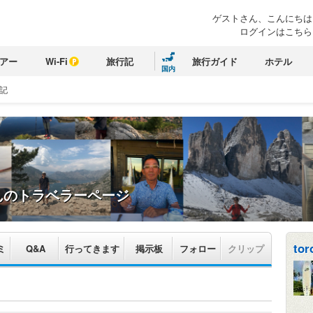
ゲストさん、こんにちは
ログインはこちら
アー
Wi-Fi
旅行記
旅行ガイド
ホテル
国内
記
んのトラベラーページ
tor
ミ
Q&A
行ってきます
掲示板
フォロー
クリップ