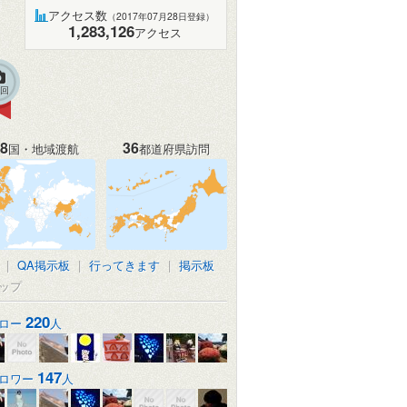
アクセス数
（2017年07月28日登録）
1,283,126
アクセス
7回
8
36
国・地域渡航
都道府県訪問
|
QA掲示板
|
行ってきます
|
掲示板
ップ
220
ロー
人
147
ロワー
人