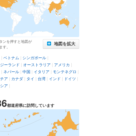
タンを押すと地図が
地図を拡大
ます。
|
ベトナム
|
シンガポール
|
ジーランド
|
オーストラリア
|
アメリカ
|
|
ネパール
|
中国
|
イタリア
|
モンテネグロ
|
チア
|
カナダ
|
タイ
|
台湾
|
インド
|
ドイツ
|
シア
|
36
都道府県に訪問しています