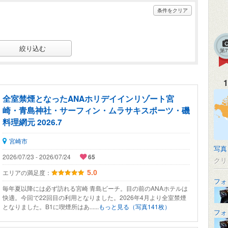
条件をクリア
第
1
全室禁煙となったANAホリデイインリゾート宮
崎・青島神社・サーフィン・ムラサキスポーツ・磯
料理網元 2026.7
宮崎市
写真
2026/07/23 - 2026/07/24
65
クリ
エリアの満足度：
5.0
フォ
毎年夏以降には必ず訪れる宮崎 青島ビーチ。目の前のANAホテルは
快適。今回で22回目の利用となりました。2026年4月より全室禁煙
となりました。B1に喫煙所はあ......
もっと見る（写真141枚）
フォ