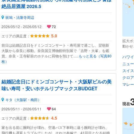
絶品居酒屋 2026.5
斑鳩・法隆寺周辺
2026/05/12 - 2026/05/12
72
エリアの満足度：
5.0
拡大ボ
前日は結婚記念日をドミンゴコンサート・寿司屋で過ごし、翌朝新
動かせ
大阪から奈良に移動。奈良国立博物館特別展で「吉野・大峯」を鑑
賞。奈良・王寺駅前のホテルに荷物を預けて......
もっと見る（写真80
ハワイ
枚）
ニュー
スイス
クロア
結婚記念日にドミンゴコンサート・大阪駅ビルの美
マレー
味い寿司・安いホテルリブマックスBUDGET
キタ（大阪駅・梅田）
現在
2026/05/11 - 2026/05/11
64
エリアの満足度：
4.5
家を出る前に腕時計が壊れ、空港バス下車時に違う腕時計が壊れ、
飛行機も遅延トラブルでしたが、それは本編で。41回目となる結婚