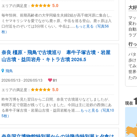
エリアの満足度：
5.0
大好
毎年恒例、前期高齢者の大学同級生夫婦2組が高千穂河原に集合し、
マッ
ミヤマキリシマを愛でながら鹿ヶ原、中岳を巡る登山。鹿ヶ原は入
変わ
口付近をのぞいては3分咲くらい。中岳は......
もっと見る（写真56
自動
枚）
ラブ
行っ
奈良 橿原・飛鳥で古墳巡り 牽牛子塚古墳・岩屋
パタ
山古墳・益田岩舟・キトラ古墳 2026.5
歩け
てみ
飛鳥
世界
たの
2026/05/13 - 2026/05/13
81
エリアの満足度：
5.0
昨年万博を見た翌日から二日間、奈良で古墳巡りなどしましたが、
現在
時間不足で宿題が残ってしまいました。今回は主に近鉄の西側にあ
る牽牛子塚古墳・岩屋山古墳・益田岩船を巡......
もっと見る（写真10
5枚）
奈良国立博物館特別展からの法隆寺特別展と夕食は