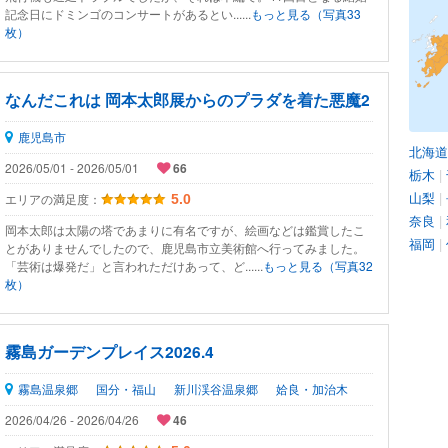
記念日にドミンゴのコンサートがあるとい......
もっと見る（写真33
枚）
なんだこれは 岡本太郎展からのプラダを着た悪魔2
鹿児島市
北海道
2026/05/01 - 2026/05/01
66
栃木
|
山梨
|
エリアの満足度：
5.0
奈良
|
岡本太郎は太陽の塔であまりに有名ですが、絵画などは鑑賞したこ
福岡
|
とがありませんでしたので、鹿児島市立美術館へ行ってみました。
「芸術は爆発だ」と言われただけあって、ど......
もっと見る（写真32
枚）
霧島ガーデンプレイス2026.4
霧島温泉郷
国分・福山
新川渓谷温泉郷
姶良・加治木
2026/04/26 - 2026/04/26
46