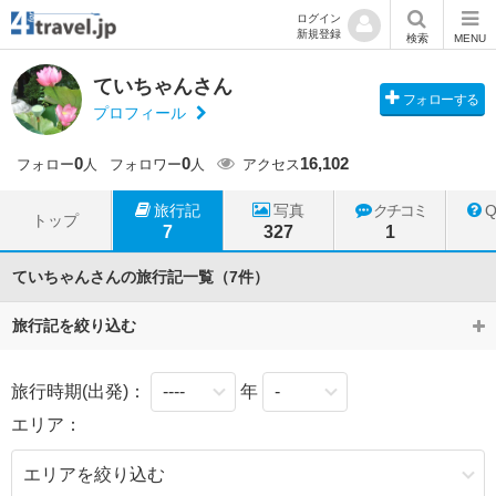
ログイン
新規登録
検索
MENU
ていちゃんさん
フォローする
プロフィール
0
0
16,102
フォロー
人
フォロワー
人
アクセス
旅行記
写真
クチコミ
トップ
7
327
1
ていちゃんさんの旅行記一覧（7件）
旅行記を絞り込む
旅行時期(出発)：
年
エリア：