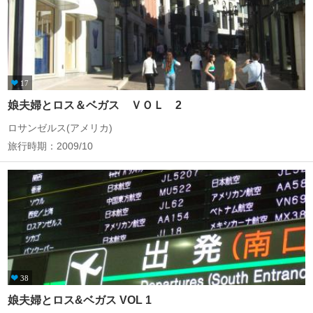
17
娘夫婦とロス＆ベガス ＶＯＬ 2
ロサンゼルス(アメリカ)
旅行時期：2009/10
38
娘夫婦とロス&ベガス VOL 1