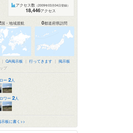
アクセス数
（2009年03月04日登録）
18,446
アクセス
2
0
国・地域渡航
都道府県訪問
|
QA掲示板
|
行ってきます
|
掲示板
ップ
2
ロー
人
2
ロワー
人
掲示板に書く>>