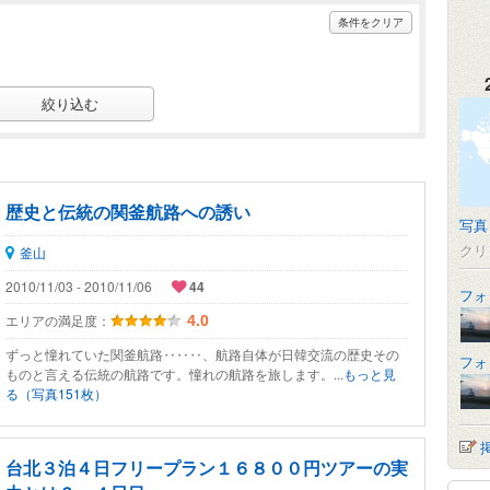
条件をクリア
歴史と伝統の関釜航路への誘い
写真
クリ
釜山
2010/11/03 - 2010/11/06
44
フォ
エリアの満足度：
4.0
ずっと憧れていた関釜航路‥‥‥、航路自体が日韓交流の歴史その
フォ
ものと言える伝統の航路です。憧れの航路を旅します。...
もっと見
る（写真151枚）
台北３泊４日フリープラン１６８００円ツアーの実