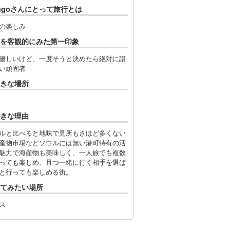
ingoさんにとって旅行とは
の楽しみ
を客観的にみた第一印象
優しいけど、一度そうと決めたら絶対に譲
い頑固者
きな場所
きな理由
ルと比べると地味で見所もさほど多くない
産物市場などソウルには無い港町特有の活
魅力で海産物も美味しく、一人旅でも複数
っても楽しめ、且つ一緒に行く相手を選ば
と行っても楽しめる街。
てみたい場所
ス