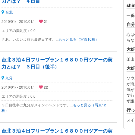
力とは？ ４日目
sh
台北
一番
2010/01/ - 2010/01/
21
自分
エリアの満足度：
0.0
心は
さあ、いよいよ旅も最終日です。...
もっと見る（写真10枚）
らな
大好
台北３泊４日フリープラン１６８００円ツアーの実
釜山
力とは？ ３日目（後半）
大好
九分
ソウ
が海
2010/01/ - 2010/01/
22
気が
で行
エリアの満足度：
0.0
ず誰
３日目後半は九分がメインイベントです。...
もっと見る（写真12
行っ
枚）
スイ
台北３泊４日フリープラン１６８００円ツアーの実