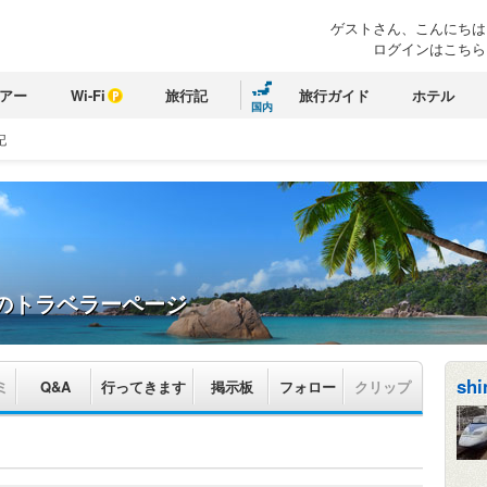
ゲストさん、こんにちは
ログインはこちら
アー
Wi-Fi
旅行記
旅行ガイド
ホテル
国内
記
のトラベラーページ
shi
ミ
Q&A
行ってきます
掲示板
フォロー
クリップ