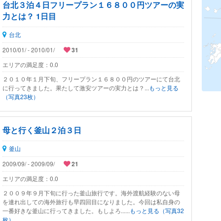
台北３泊４日フリープラン１６８００円ツアーの実
力とは？ 1日目
台北
2010/01/ - 2010/01/
31
エリアの満足度：
0.0
２０１０年１月下旬、フリープラン１６８００円のツアーにて台北
に行ってきました。果たして激安ツアーの実力とは？...
もっと見る
（写真23枚）
母と行く釜山２泊３日
釜山
2009/09/ - 2009/09/
21
エリアの満足度：
0.0
２００９年９月下旬に行った釜山旅行です。海外渡航経験のない母
を連れ出しての海外旅行も早四回目になりました。今回は私自身の
一番好きな釜山に行ってきました。もしよろ......
もっと見る（写真32
枚）