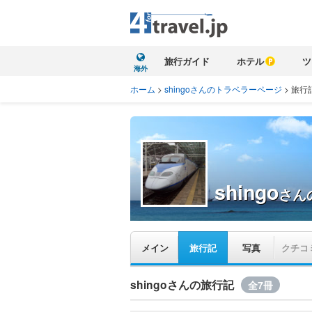
旅行ガイド
ホテル
ツ
海外
ホーム
>
shingoさんのトラベラーページ
>
旅行
shingo
さん
メイン
旅行記
写真
クチコ
shingoさんの旅行記
全7冊