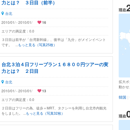
力とは？ ３日目（前半）
現在
台北
2010/01/ - 2010/01/
16
エリアの満足度：
0.0
３日目は前半が「台湾新幹線」、後半は「九分」がメインイベント
です。 ...
もっと見る（写真25枚）
台北３泊４日フリープラン１６８００円ツアーの実
力とは？ ２日目
拡大ボ
台北
動かせ
2010/01/ - 2010/01/
13
韓国
|
エリアの満足度：
0.0
２日目はフリーの為、徒歩＋MRT、タクシーを利用し台北市内観光
をしました。 ...
もっと見る（写真32枚）
現在