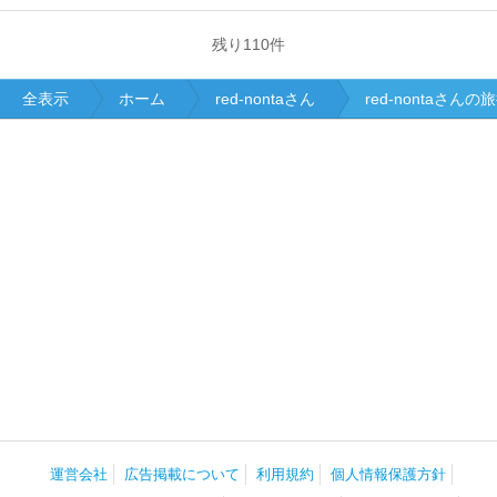
残り
110
件
全表示
ホーム
red-nontaさん
red-nontaさん
運営会社
広告掲載について
利用規約
個人情報保護方針