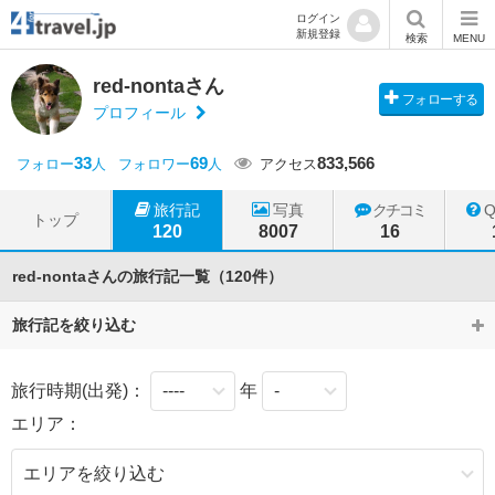
ログイン
新規登録
検索
MENU
red-nontaさん
フォローする
プロフィール
33
69
833,566
フォロー
人
フォロワー
人
アクセス
旅行記
写真
クチコミ
トップ
120
8007
16
red-nontaさんの旅行記一覧（120件）
旅行記を絞り込む
旅行時期(出発)：
年
エリア：