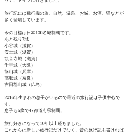
リア、ドイツに行きました。
旅行記には飛行機の旅、自然、温泉、お城、お酒、猫などが
多く登場しています。
今の目標は日本100名城制覇です。
あと残り7城↓
小谷城（滋賀）
安土城（滋賀）
観音寺城（滋賀）
千早城（大阪）
篠山城（兵庫）
高取城（奈良）
吉田郡山城（広島）
2016年生まれの息子がいるので最近の旅行記は子供中心で
す。
息子も5歳で47都道府県制覇。
旅行好きになって10年以上経ちました。
これからは新しい旅行記だけでなく、昔の旅行記も書ければ