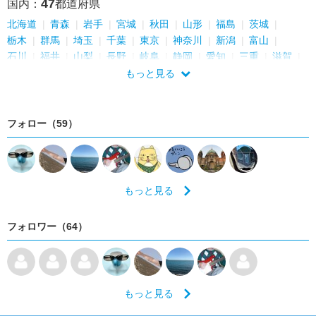
47
国内：
都道府県
北海道
青森
岩手
宮城
秋田
山形
福島
茨城
栃木
群馬
埼玉
千葉
東京
神奈川
新潟
富山
石川
福井
山梨
長野
岐阜
静岡
愛知
三重
滋賀
京都
大阪
兵庫
奈良
和歌山
鳥取
島根
岡山
もっと見る
広島
山口
徳島
香川
愛媛
高知
福岡
佐賀
長崎
熊本
大分
宮崎
鹿児島
沖縄
フォロー（59）
もっと見る
フォロワー（64）
もっと見る