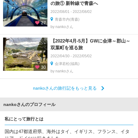
の旅① 新幹線で青森へ
2022/08/01 - 2022/08/02
青森市内(青森)
27
by nankoさん
【2022年4月‐5月】GWに会津～郡山～
双葉町を巡る旅
2022/04/30 - 2022/05/02
会津若松(福島)
30
by nankoさん
nankoさんの旅行記をもっと見る
nankoさんのプロフィール
私にとって旅行とは
国内は47都道府県、海外はタイ、イギリス、フランス、イタ