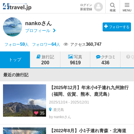
ログイン
新規登録
検索
MENU
nankoさん
フォローする
プロフィール
59
64
360,747
フォロー
人
フォロワー
人
アクセス
旅行記
写真
クチコミ
トップ
200
9619
436
最近の旅行記
【2025年12月】年末小4子連れ九州旅行
（福岡、佐賀、熊本、鹿児島）
2025/12/24 - 2025/12/31
鹿児島
35
by nankoさん
【2022年8月】小1子連れ青森・北海道