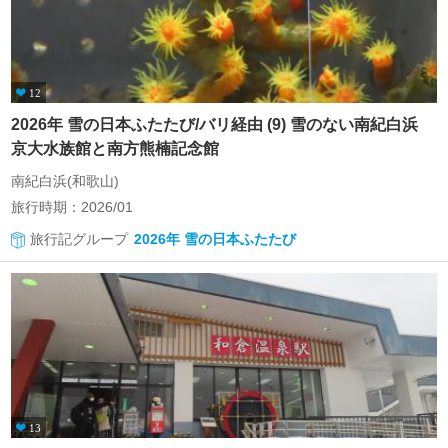
12
2026年 雪の日本ふたたび/バリ経由 (9) 雪のない南紀白浜
京大水族館と南方熊楠記念館
南紀白浜(和歌山)
旅行時期：2026/01
旅行記グループ
2026年 雪の日本ふたたび
13