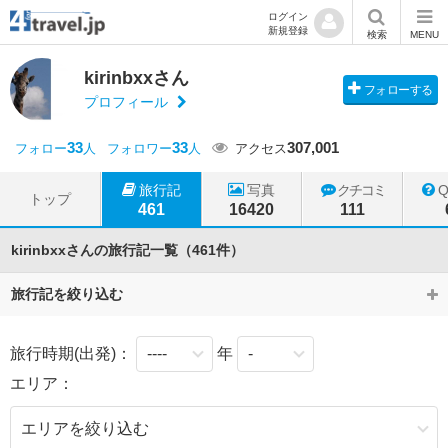
ログイン
新規登録
検索
MENU
kirinbxxさん
フォローする
プロフィール
33
33
307,001
フォロー
人
フォロワー
人
アクセス
旅行記
写真
クチコミ
トップ
461
16420
111
kirinbxxさんの旅行記一覧（461件）
旅行記を絞り込む
旅行時期(出発)：
年
エリア：