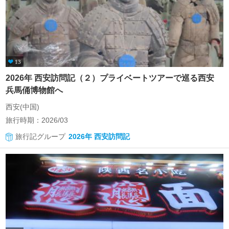
13
2026年 西安訪問記（２）プライベートツアーで巡る西安
兵馬俑博物館へ
西安(中国)
旅行時期：2026/03
旅行記グループ
2026年 西安訪問記