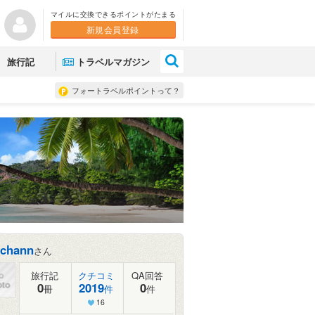
マイルに交換できるポイントがたまる
新規会員登録
×
旅行記
トラベルマガジン
フォートラベルポイントって？
ochann
さん
旅行記
クチコミ
QA回答
0
2019
0
冊
件
件
16