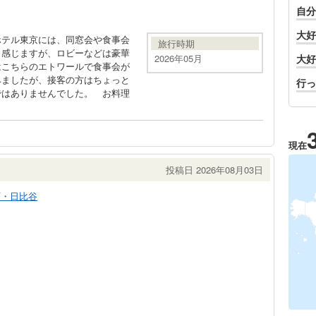
自分
大好
ホテル東京には、同窓会や食事会
旅行時期
も感じますが、ロビーなどは豪華
2026年05月
大好
はこちらのエトワールで食事会が
みましたが、接客の方はちょっと
行っ
ではありませんでした。 お料理
現在
投稿日 2026年08月03日
町・日比谷