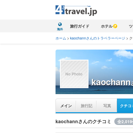
旅行ガイド
ホテル
ツ
海外
ホーム
>
kaochannさんのトラベラーページ
>
ク
kaochann
メイン
旅行記
写真
クチコ
kaochannさんのクチコミ
全2,01