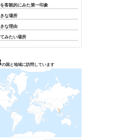
を客観的にみた第一印象
きな場所
きな理由
てみたい場所
3
の国と地域に訪問しています