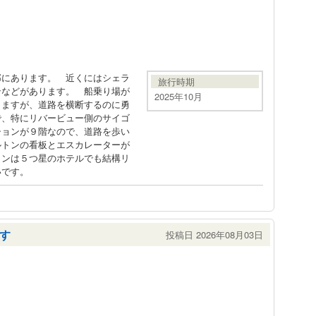
部にあります。 近くにはシェラ
旅行時期
ンなどがあります。 船乗り場が
2025年10月
りますが、道路を横断するのに勇
で、特にリバービュー側のサイゴ
ションが９階なので、道路を歩い
ルトンの看板とエスカレーターが
ミンは５つ星のホテルでも結構リ
いです。
す
投稿日 2026年08月03日