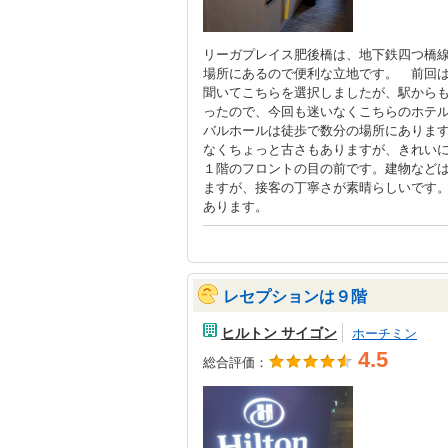
リーガプレイス肥後橋は、地下鉄四つ橋線
場所にあるので便利な立地です。 前回
聞いてこちらを選択しましたが、駅から
ったので、今回も迷いなくこちらのホテ
バルホールは徒歩で数分の場所にありま
なくちょっと古さもありますが、きれい
１階のフロントの目の前です。建物など
ますが、接客の丁寧さが素晴らしいです
あります。
レセプションは９階
ヒルトン サイゴン
ホーチミン
4.5
総合評価：