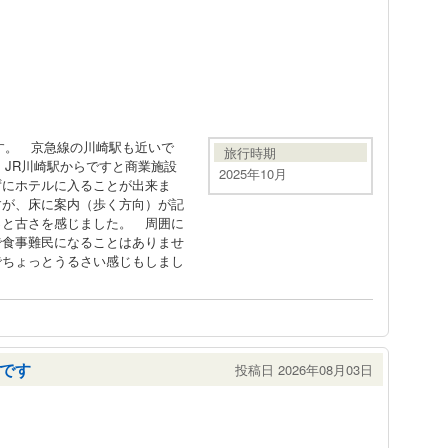
す。 京急線の川崎駅も近いで
旅行時期
 JR川崎駅からですと商業施設
2025年10月
ずにホテルに入ることが出来ま
すが、床に案内（歩く方向）が記
っと古さを感じました。 周囲に
で食事難民になることはありませ
でちょっとうるさい感じもしまし
です
投稿日 2026年08月03日