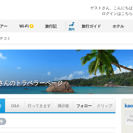
ゲストさん、こんにちは
ログインはこちら
アー
Wi-Fi
旅行記
旅行ガイド
ホテル
国内
チコミ
さんのトラベラーページ
ka
ミ
Q&A
行ってきます
掲示板
フォロー
クリップ
9件