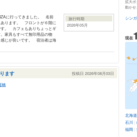
拡大ボ
動かせ
GINZAに行ってきました。 名前
シンガ
旅行時期
にあります。 フロントが６階に
2026年05月
です。 カフェもありちょっとギ
す。家具もすべて無印用品の物
現在
な感じが良いです。 宿泊者は海
ります
投稿日 2026年08月03日
屋橋
北海道
石川
|
福岡
|