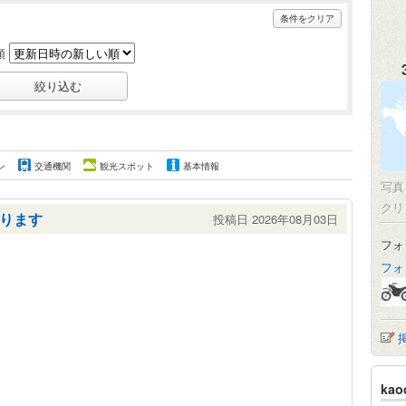
条件をクリア
順
ン
交通機関
観光スポット
基本情報
写
クリ
ります
投稿日 2026年08月03日
フォ
フォ
ka