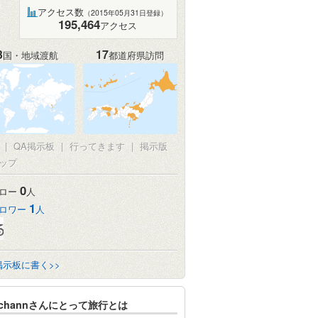
アクセス数
（2015年05月31日登録）
195,464
アクセス
3
17
国・地域渡航
都道府県訪問
真
|
QA掲示板
|
行ってきます
|
掲示版
ップ
0
ロー
人
1
ロワー
人
掲示板に書く>>
ochannさんにとって旅行とは