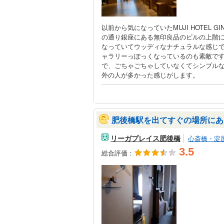
以前から気になっていたMUJI HOTEL 
の通り銀座にある無印良品のビルの上階
なっていてウッディなナチュラルな感じ
ャラリーっぽっくなっているのも素敵で
で、ごちゃごちゃしていなくてシンプル
外の人が多かった感じがします。
肥後橋駅を出てすぐの場所にあ
リーガプレイス肥後橋
心斎橋・淀
3.5
総合評価：