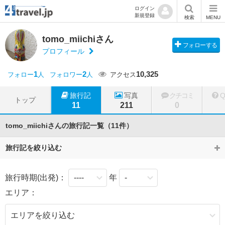
ログイン
新規登録
検索
MENU
tomo_miichiさん
フォローする
プロフィール
1
2
10,325
フォロー
人
フォロワー
人
アクセス
旅行記
写真
クチコミ
トップ
11
211
0
tomo_miichiさんの旅行記一覧（11件）
旅行記を絞り込む
旅行時期(出発)：
年
エリア：