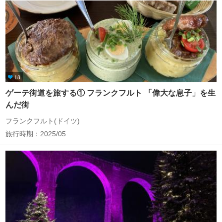
18
ゲーテ街道を旅する① フランクフルト 「偉大な息子」を生
んだ街
フランクフルト(ドイツ)
旅行時期：2025/05