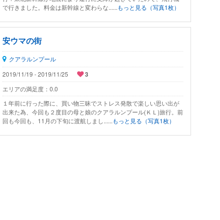
で行きました。料金は新幹線と変わらな......
もっと見る（写真1枚）
安ウマの街
クアラルンプール
2019/11/19 - 2019/11/25
3
エリアの満足度：
0.0
１年前に行った際に、買い物三昧でストレス発散で楽しい思い出が
出来た為、今回も２度目の母と娘のクアラルンプール(ＫＬ)旅行。前
回も今回も、11月の下旬に渡航しまし......
もっと見る（写真1枚）