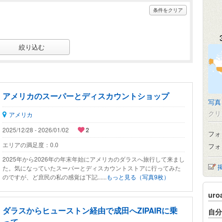
条件をクリア
アメリカのスーパーとディスカウントショップ
写真
クリ
アメリカ
2025/12/28 - 2026/01/02
2
フォ
エリアの満足度：
0.0
フォ
2025年から2026年の年末年始にアメリカのダラスへ旅行して来まし
た。気になっていたスーパーとディスカウントストアに行ってみた
のですが、ど庶民の私の感覚は下記......
もっと見る（写真9枚）
ur
ダラスからヒューストン経由で成田へZIPAIRに乗
自分
って