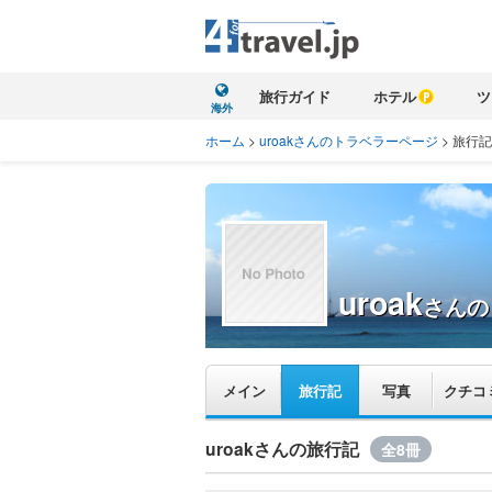
旅行ガイド
ホテル
ツ
海外
ホーム
>
uroakさんのトラベラーページ
>
旅行記
uroak
さんの
メイン
旅行記
写真
クチコ
uroakさんの旅行記
全8冊