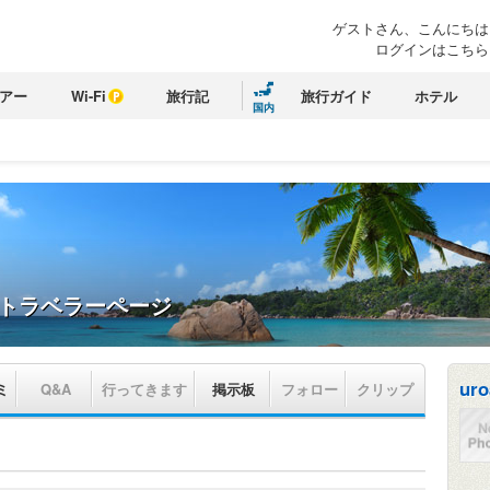
ゲストさん、こんにちは
ログインはこちら
アー
Wi-Fi
旅行記
旅行ガイド
ホテル
国内
トラベラーページ
uro
ミ
Q&A
行ってきます
掲示板
フォロー
クリップ