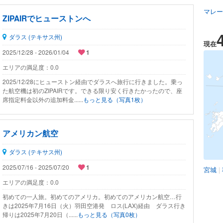
マレー
ZIPAIRでヒューストンへ
ダラス (テキサス州)
現在
2025/12/28 - 2026/01/04
1
エリアの満足度：
0.0
2025/12/28にヒューストン経由でダラスへ旅行に行きました。乗っ
た航空機は初のZIPAIRです。できる限り安く行きたかったので、座
席指定料金以外の追加料金......
もっと見る（写真1枚）
アメリカン航空
ダラス (テキサス州)
2025/07/16 - 2025/07/20
1
宮城
|
エリアの満足度：
0.0
初めての一人旅。初めてのアメリカ。初めてのアメリカン航空…行
きは2025年7月16日（火）羽田空港発 ロス(LAX)経由 ダラス行き
帰りは2025年7月20日（......
もっと見る（写真0枚）