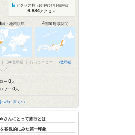
アクセス数
（2019年07月14日登録）
6,884
アクセス
3
4
国・地域渡航
都道府県訪問
|
QA掲示板
|
行ってきます
|
掲示板
ップ
0
ロー
人
0
ロワー
人
掲示板に書く>>
oakさんにとって旅行とは
を客観的にみた第一印象