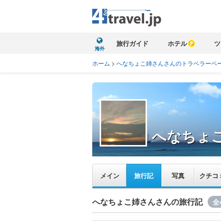
旅行ガイド
ホテル
ツ
海外
ホーム
>
へなちょこ姉さんさんのトラベラーペ
へなちょ
メイン
旅行記
写真
クチコ
へなちょこ姉さんさんの旅行記
全