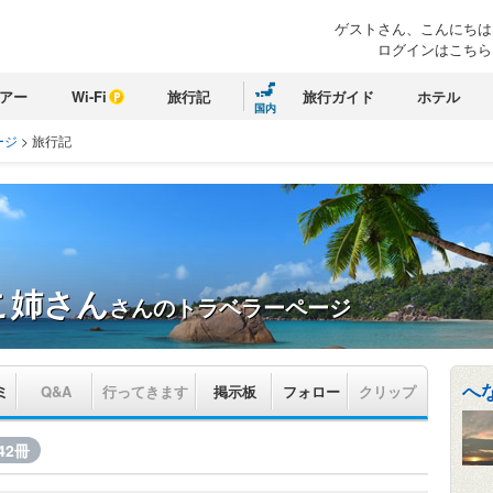
ゲストさん、こんにちは
ログインはこちら
アー
Wi-Fi
旅行記
旅行ガイド
ホテル
国内
ージ
>
旅行記
こ姉さん
さんのトラベラーページ
へ
ミ
Q&A
行ってきます
掲示板
フォロー
クリップ
42冊