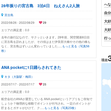
へな
28年振りの宮古島 3泊4日 ねえさん2人旅
自分
宮古島
大好
2022/08/26 - 2022/08/29
29
大好
エリアの満足度：
0.0
去年の旅行記なので、サクッといきます。28年前、関空開港8日目
行っ
に宮古島を訪れましたが、その頃はまだ伊良部大橋やその他の橋も
なく、宮古島はずいぶん変わっていました......
もっと見る（写真56
枚）
現在
ANA pocketに1日踊らされてきた
キタ（大阪駅・梅田）
2022/07/17 - 2022/07/17
25
エリアの満足度：
0.0
航空会社のANAが運営している ANA pocketというアプリをご存知で
しょうか？物理的な移動でポイントが付与され、一定のポイントが
貯まるとガチャがひけて、ク......
もっと見る（写真23枚）