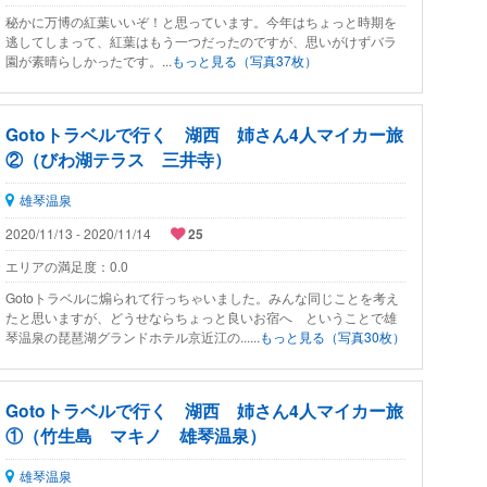
秘かに万博の紅葉いいぞ！と思っています。今年はちょっと時期を
逃してしまって、紅葉はもう一つだったのですが、思いがけずバラ
園が素晴らしかったです。...
もっと見る（写真37枚）
Gotoトラベルで行く 湖西 姉さん4人マイカー旅
②（びわ湖テラス 三井寺）
雄琴温泉
2020/11/13 - 2020/11/14
25
エリアの満足度：
0.0
Gotoトラベルに煽られて行っちゃいました。みんな同じことを考え
たと思いますが、どうせならちょっと良いお宿へ ということで雄
琴温泉の琵琶湖グランドホテル京近江の......
もっと見る（写真30枚）
Gotoトラベルで行く 湖西 姉さん4人マイカー旅
①（竹生島 マキノ 雄琴温泉）
雄琴温泉