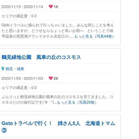
2020/11/13 - 2020/11/14
16
エリアの満足度：
0.0
Gotoトラベルに煽られて行っちゃいました。みんな同じことを考え
たと思いますが、どうせならちょっと良いお宿へ ということで雄
琴温泉の琵琶湖グランドホテル京近江の......
もっと見る（写真44枚）
鶴見緑地公園 風車の丘のコスモス
鶴見・城東
2020/11/03 - 2020/11/03
26
エリアの満足度：
0.0
ふらりっと鶴見緑地公園の風車の丘のコスモスを見てきました。コ
スモスだけの旅行記です(´∀｀*)...
もっと見る（写真20枚）
Gotoトラベルで行く！ 姉さん5人 北海道トマム
③