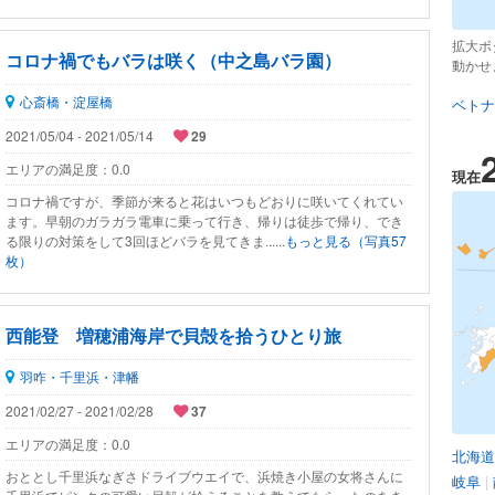
拡大ボ
コロナ禍でもバラは咲く（中之島バラ園）
動かせ
心斎橋・淀屋橋
ベトナ
2021/05/04 - 2021/05/14
29
エリアの満足度：
0.0
現在
コロナ禍ですが、季節が来ると花はいつもどおりに咲いてくれてい
ます。早朝のガラガラ電車に乗って行き、帰りは徒歩で帰り、でき
る限りの対策をして3回ほどバラを見てきま......
もっと見る（写真57
枚）
西能登 増穂浦海岸で貝殻を拾うひとり旅
羽咋・千里浜・津幡
2021/02/27 - 2021/02/28
37
エリアの満足度：
0.0
北海道
おととし千里浜なぎさドライブウエイで、浜焼き小屋の女将さんに
岐阜
|