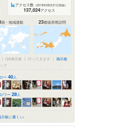
アクセス数
（2019年08月21日登録）
137,024
アクセス
3
23
国・地域渡航
都道府県訪問
|
QA掲示板
|
行ってきます
|
掲示板
ップ
40
ロー
人
28
ロワー
人
掲示板に書く>>