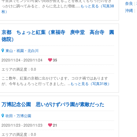
千里浜でピンクの可愛い貝殻が拾えることを教えてもらったのをき
奈良
|
っかけに調べてみると、さらに北上した増穂......
もっと見る（写真38
沖縄
|
枚）
京都 ちょっと紅葉（東福寺 庚申堂 高台寺 圓
徳院）
東山・祇園・北白川
2020/11/24 - 2020/11/24
35
エリアの満足度：
0.0
ここ数年、紅葉の京都に出かけています。コロナ禍ではあります
が、今年もちょろっと行ってきました。...
もっと見る（写真31枚）
万博記念公園 思いがけずバラ園が素敵だった
吹田・万博公園
2020/11/23 - 2020/11/23
21
エリアの満足度：
0.0