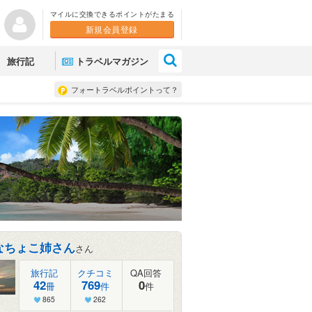
マイルに交換できるポイントがたまる
新規会員登録
×
旅行記
トラベルマガジン
フォートラベルポイントって？
なちょこ姉さん
さん
旅行記
クチコミ
QA回答
42
769
0
冊
件
件
865
262