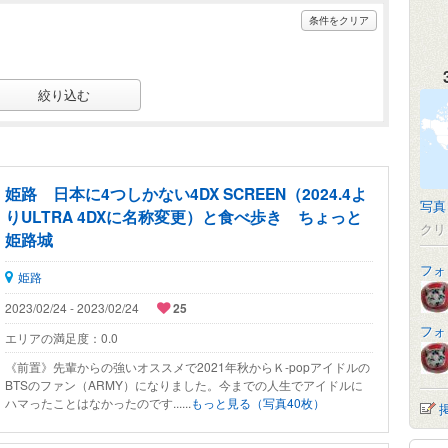
条件をクリア
姫路 日本に4つしかない4DX SCREEN（2024.4よ
写真
りULTRA 4DXに名称変更）と食べ歩き ちょっと
クリ
姫路城
フォ
姫路
2023/02/24 - 2023/02/24
25
フォ
エリアの満足度：
0.0
《前置》先輩からの強いオススメで2021年秋からＫ-popアイドルの
BTSのファン（ARMY）になりました。今までの人生でアイドルに
ハマったことはなかったのです......
もっと見る（写真40枚）