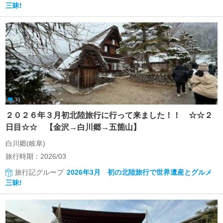
三昧!
30
２０２６年３月初北陸旅行に行って来ました！！ ☆☆２
日目☆☆ 【金沢→白川郷→五箇山】
白川郷(岐阜)
旅行時期：2026/03
旅行記グループ
2026年3月 初の北陸旅行で世界遺産とグルメ
三昧!