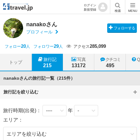
ログイン
新規登録
検索
MENU
nanakoさん
フォローする
プロフィール
20
29
285,099
フォロー
人
フォロワー
人
アクセス
旅行記
写真
クチコミ
トップ
215
13172
495
nanakoさんの旅行記一覧（215件）
旅行記を絞り込む
旅行時期(出発)：
年
エリア：