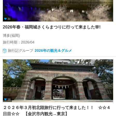
31
2026年春・福岡城さくらまつりに行って来ました🌸!
博多(福岡)
旅行時期：2026/04
旅行記グループ
2026年の観光＆グルメ
16
２０２６年３月初北陸旅行に行って来ました！！ ☆☆４
日目☆☆ 【金沢市内観光→東京】