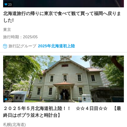
23
北海道旅行の帰りに東京で食べて観て買って福岡へ戻りま
した!
東京
旅行時期：2025/05
旅行記グループ
2025年北海道初上陸
33
２０２５年５月北海道初上陸！！ ☆☆４日目☆☆ 【最
終日はポプラ並木と時計台】
札幌(北海道)