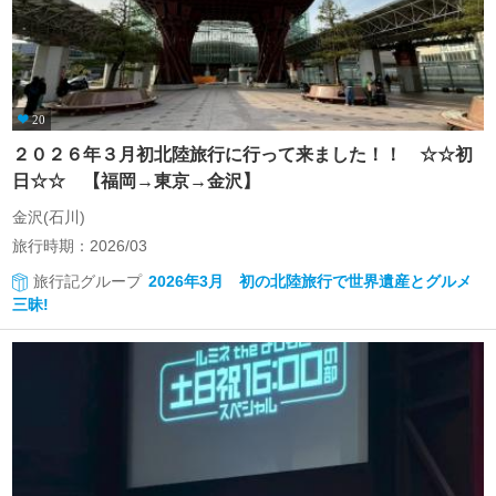
20
２０２６年３月初北陸旅行に行って来ました！！ ☆☆初
日☆☆ 【福岡→東京→金沢】
金沢(石川)
旅行時期：2026/03
旅行記グループ
2026年3月 初の北陸旅行で世界遺産とグルメ
三昧!