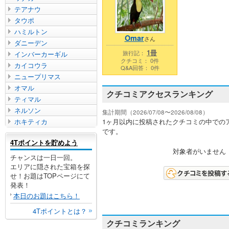
テアナウ
タウポ
ハミルトン
Omar
さん
ダニーデン
1冊
旅行記：
インバーカーギル
クチコミ： 0件
カイコウラ
Q&A回答： 0件
ニュープリマス
オマル
クチコミアクセスランキング
ティマル
ネルソン
集計期間（2026/07/08〜2026/08/08）
ホキティカ
1ヶ月以内に投稿されたクチコミの中での
です。
4Tポイントを貯めよう
対象者がいません
チャンスは一日一回。
エリアに隠された宝箱を探
せ！お題はTOPページにて
発表！
本日のお題はこちら！
4Tポイントとは？
クチコミランキング