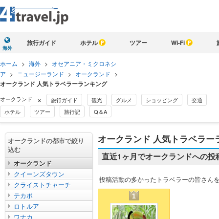
旅行ガイド
ホテル
ツアー
Wi-Fi
海外
ホーム
>
海外
>
オセアニア・ミクロネシ
ア
>
ニュージーランド
>
オークランド
>
オークランド 人気トラベラーランキング
×
オークランド
旅行ガイド
観光
グルメ
ショッピング
交通
ホテル
ツアー
旅行記
Q＆A
オークランド 人気トラベラー
オークランドの都市で絞り
込む
直近1ヶ月でオークランドへの投
オークランド
クイーンズタウン
投稿活動の多かったトラベラーの皆さん
クライストチャーチ
テカポ
1
ロトルア
ワナカ