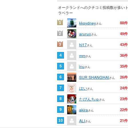
オークランドへのクチコミ投稿数が多い
ラベラー
kksydney
88件
1
さん
arurun
49件
2
さん
hi17
43件
3
さん
mm
36件
4
さん
inu
35件
5
さん
SUR SHANGHAI
26件
6
さん
はい
24件
7
さん
たびんちゅ
23件
8
さん
akira
22件
9
さん
ALI
21件
10
さん