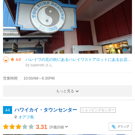
6
ハレイワの北の街にあるハレイワストアロットにあるお店です。サーフグッズのお店ですが、風水のようなロゴマークが特徴的です。日本で見かけなくなったので、思わず入って店内を見物しました。結果、何も買わなかったのですが、少し懐かし
4.0
by supersto
営業時間
10:00AM～6:30PM
もっと見る
ハワイカイ・タウンセンター
44
ショッピングセンター
オアフ島
3.31
クリップ
評価詳細