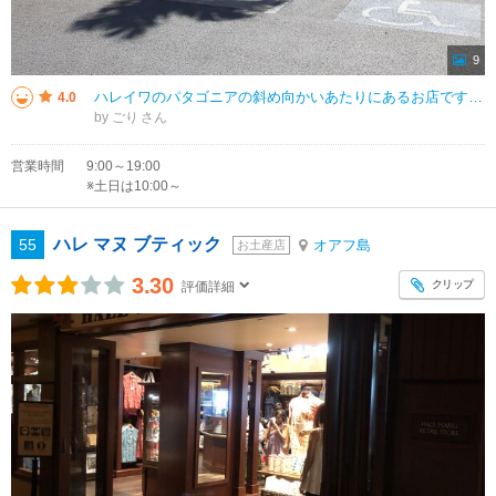
9
ハレイワのパタゴニアの斜め向かいあたりにあるお店です。ハワイに数店舗展開されているインテリア小物のお店です。 壁にかける絵や、ドアの飾り物などハワイをかんじるモチーフでつくられていてとても凝っていました。 サー
4.0
by ごり
営業時間
9:00～19:00
※土日は10:00～
ハレ マヌ ブティック
55
オアフ島
お土産店
3.30
クリップ
評価詳細