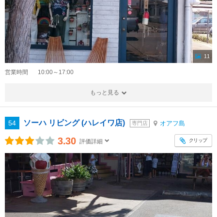
11
営業時間
10:00～17:00
もっと見る
ソーハ リビング (ハレイワ店)
54
オアフ島
専門店
3.30
クリップ
評価詳細