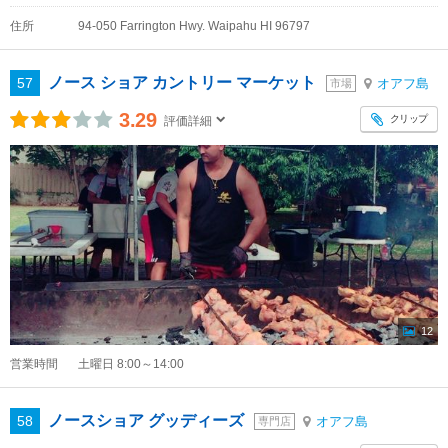
住所
94-050 Farrington Hwy. Waipahu HI 96797
ノース ショア カントリー マーケット
57
オアフ島
市場
3.29
クリップ
評価詳細
12
営業時間
土曜日 8:00～14:00
ノースショア グッディーズ
58
オアフ島
専門店