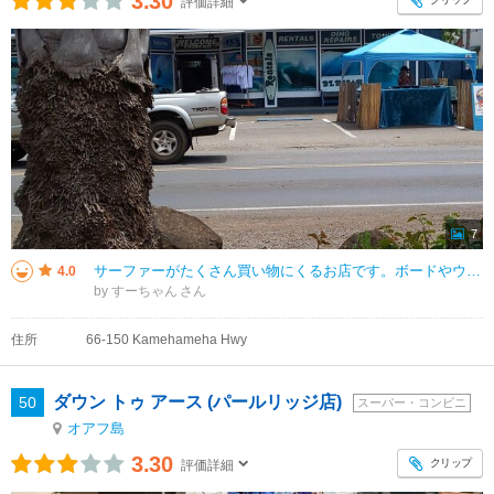
3.30
評価詳細
7
サーファーがたくさん買い物にくるお店です。ボードやウエア、お手入れグッズなどサーフィンに使うものがあれこれ取り扱われていました。 サーフィン用品のお店はほかにもありますか、かなりここは品ぞろえがよくて店舗がひろいです
4.0
by すーちゃん
住所
66-150 Kamehameha Hwy
ダウン トゥ アース (パールリッジ店)
50
スーパー・コンビニ
オアフ島
3.30
クリップ
評価詳細