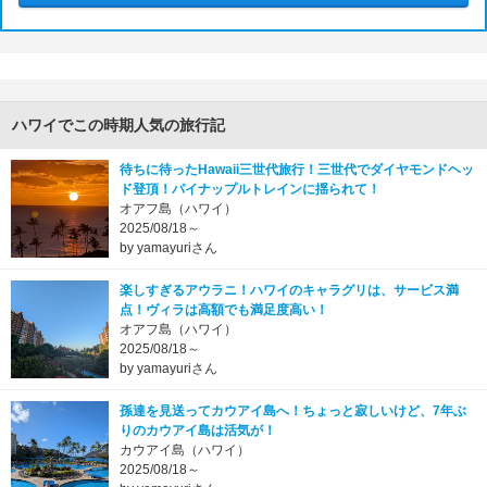
ハワイでこの時期人気の旅行記
待ちに待ったHawaii三世代旅行！三世代でダイヤモンドヘッ
ド登頂！パイナップルトレインに揺られて！
オアフ島（ハワイ）
2025/08/18～
by yamayuriさん
楽しすぎるアウラニ！ハワイのキャラグリは、サービス満
点！ヴィラは高額でも満足度高い！
オアフ島（ハワイ）
2025/08/18～
by yamayuriさん
孫達を見送ってカウアイ島へ！ちょっと寂しいけど、7年ぶ
りのカウアイ島は活気が！
カウアイ島（ハワイ）
2025/08/18～