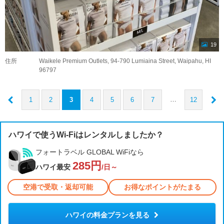
19
住所
Waikele Premium Outlets, 94-790 Lumiaina Street, Waipahu, HI
96797
…
1
2
3
4
5
6
7
12
ハワイで使うWi-Fiはレンタルしましたか？
フォートラベル GLOBAL WiFiなら
285円
ハワイ最安
/日～
空港で受取・返却可能
お得なポイントがたまる
ハワイの料金プランを見る