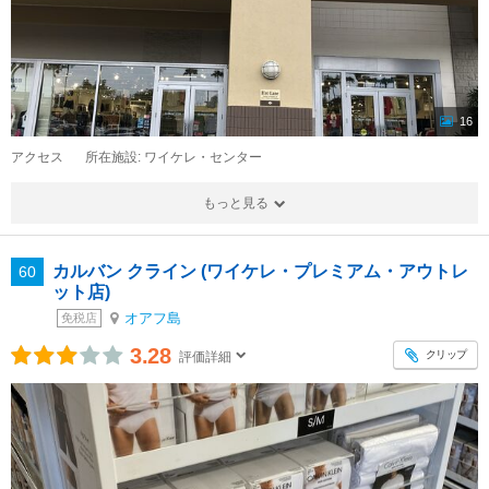
16
アクセス
所在施設: ワイケレ・センター
もっと見る
カルバン クライン (ワイケレ・プレミアム・アウトレ
60
ット店)
オアフ島
免税店
3.28
クリップ
評価詳細