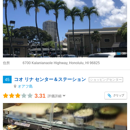
38
住所
6700 Kalanianaole Highway, Honolulu, HI 96825
コオ リナ センター＆ステーション
45
ショッピングセンター
オアフ島
3.31
クリップ
評価詳細