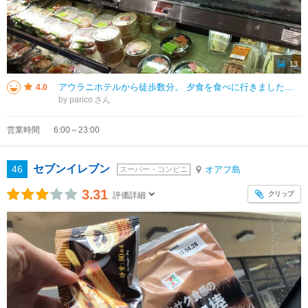
13
アウラニホテルから徒歩数分。 夕食を食べに行きました。 ハワイらしいお店も数件あるので、見るだけでも楽しい。 スーパーもありますので、そこで色々お買物もできます。 線路がありフォトスポット。 今は週に１回列車が走
4.0
by parico
営業時間
6:00～23:00
セブンイレブン
46
オアフ島
スーパー・コンビニ
3.31
クリップ
評価詳細