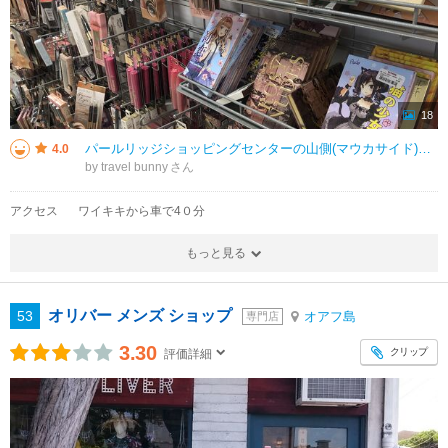
18
パールリッジショッピングセンターの山側(マウカサイド)にあります。 結構大きくって、商品もびっしり揃っていました。 特に今回は、コスメコーナーで、まるで絵本のようになっているパレットが種類豊富にありました。 絵柄もか
4.0
by travel bunny
アクセス
ワイキキから車で4０分
もっと見る
オリバー メンズ ショップ
53
オアフ島
専門店
3.30
クリップ
評価詳細