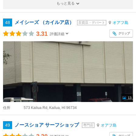
もっと見る
メイシーズ （カイルア店）
48
オアフ島
百貨店・デパート
3.31
クリップ
評価詳細
13
住所
573 Kailua Rd, Kailua, HI 96734
ノースショア サーフショップ
49
オアフ島
専門店
クリップ