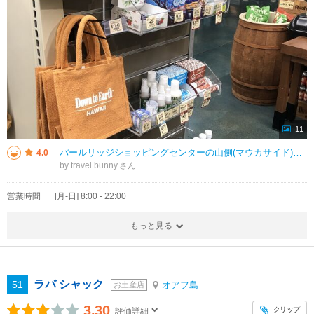
11
パールリッジショッピングセンターの山側(マウカサイド)を出て、Big City Dinerの向かい側くらいにあります。ショッピングセンターとは別の建物になります。 大きなトートバッグは前からありましたが、小さめのジュート
4.0
by travel bunny
営業時間
[月-日] 8:00 - 22:00
もっと見る
ラバ シャック
51
オアフ島
お土産店
3.30
クリップ
評価詳細