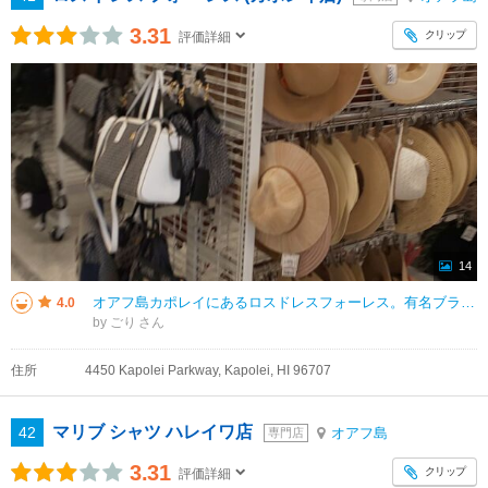
3.31
クリップ
評価詳細
14
オアフ島カポレイにあるロスドレスフォーレス。有名ブランドのものも安く手に入ったり定価で買うのはなんか納得いかないぞ！って人にはもってこいのお店です。 現地で使えるような帽子や水着なども売ってて日本から忘れ物しちゃった
4.0
by ごり
住所
4450 Kapolei Parkway, Kapolei, HI 96707
マリブ シャツ ハレイワ店
42
オアフ島
専門店
3.31
クリップ
評価詳細