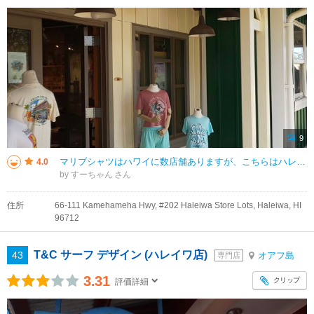
9
マリブシャツはハワイに数店舗ありますが、こちらはハレイワ店です。ビンテージ感のあるプリントがとてもおしゃれです。アメカジっぽいファッションが好きな人にはおすすめです。 子供服もあるので家族みんなでおそろいができるのも
4.0
by すーちゃん
住所
66-111 Kamehameha Hwy, #202 Haleiwa Store Lots, Haleiwa, HI
96712
T&C サーフ デザイン (ハレイワ店)
43
オアフ島
専門店
3.31
クリップ
評価詳細