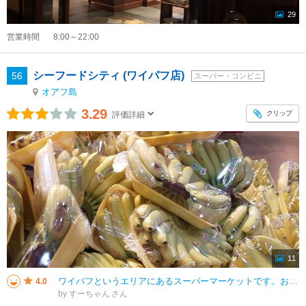
29
営業時間
8:00～22:00
シーフードシティ (ワイパフ店)
56
スーパー・コンビニ
オアフ島
3.29
クリップ
評価詳細
11
ワイパフというエリアにあるスーパーマーケットです。お魚売り場がとてもすごいです。 見たことのない魚も売っててたのしい！ さすがにそれは買えないのでホテルで食べるためのフルーツをかいました。バナナを買いましたがかなり
4.0
by すーちゃん