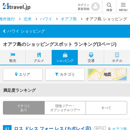
ログイン
新規登録
検索
MENU
海外旅行
北米
ハワイ
オアフ島
オアフ島 ショッピング
ハワイ ショッピング
オアフ島のショッピングスポット ランキング(3ページ)
観光
グルメ
ショッピング
交通
ホテル
エリア
カテゴリ
地図
満足度ランキング
クチコミ
現地ツアー・
すべて
あり
オプショナルツアー
ロス ドレス フォー レス (カポレイ店)
41
オアフ島
専門店