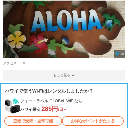
10
アクセス
車
もっと見る
ハワイで使うWi-Fiはレンタルしましたか？
フォートラベル GLOBAL WiFiなら
285円
ハワイ最安
/日～
空港で受取・返却可能
お得なポイントがたまる