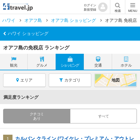
ログイン
新規登録
検索
MENU
ハワイ
オアフ島
オアフ島 ショッピング
オアフ島 免税店
ハワイ ショッピング
オアフ島の免税店 ランキング
観光
グルメ
ショッピング
交通
ホテル
エリア
カテゴリ
地図
満足度ランキング
クチコミ
すべて
あり
カルバン クライン (ワイケレ・プレミアム・アウトレ
1