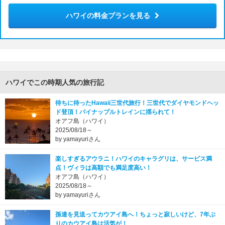
ハワイの料金プランを見る
ハワイでこの時期人気の旅行記
待ちに待ったHawaii三世代旅行！三世代でダイヤモンドヘッ
ド登頂！パイナップルトレインに揺られて！
オアフ島（ハワイ）
2025/08/18～
by yamayuriさん
楽しすぎるアウラニ！ハワイのキャラグリは、サービス満
点！ヴィラは高額でも満足度高い！
オアフ島（ハワイ）
2025/08/18～
by yamayuriさん
孫達を見送ってカウアイ島へ！ちょっと寂しいけど、7年ぶ
りのカウアイ島は活気が！