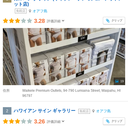
ット店)
オアフ島
免税店
3.28
クリップ
評価詳細
19
住所
Waikele Premium Outlets, 94-790 Lumiaina Street, Waipahu, HI
96797
ハワイアン サイン ギャラリー
2
オアフ島
免税店
3.26
クリップ
評価詳細