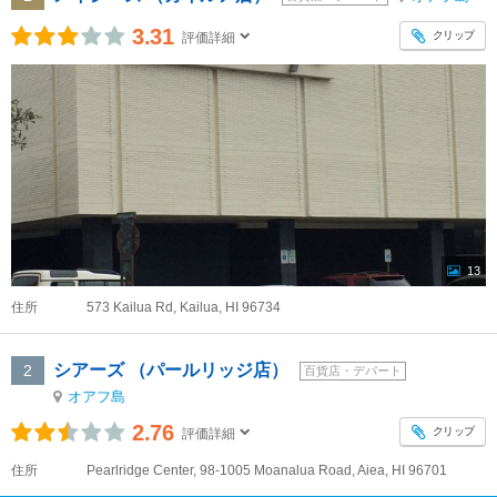
3.31
クリップ
評価詳細
13
住所
573 Kailua Rd, Kailua, HI 96734
シアーズ （パールリッジ店）
2
百貨店・デパート
オアフ島
2.76
クリップ
評価詳細
住所
Pearlridge Center, 98-1005 Moanalua Road, Aiea, HI 96701