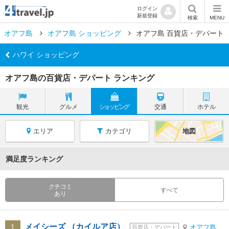
ログイン
新規登録
検索
MENU
オアフ島
オアフ島 ショッピング
オアフ島 百貨店・デパート
ハワイ ショッピング
オアフ島の百貨店・デパート ランキング
観光
グルメ
ショッピング
交通
ホテル
エリア
カテゴリ
地図
満足度ランキング
クチコミ
すべて
あり
メイシーズ （カイルア店）
1
オアフ島
百貨店・デパート