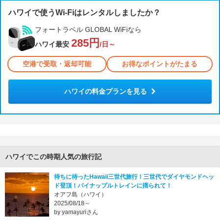
ハワイで使うWi-Fiはレンタルしましたか？
フォートラベル GLOBAL WiFiなら
285円
ハワイ最安
/日～
空港で受取・返却可能
お得なポイントがたまる
ハワイの料金プランを見る
ハワイでこの時期人気の旅行記
待ちに待ったHawaii三世代旅行！三世代でダイヤモンドヘッ
ド登頂！パイナップルトレインに揺られて！
オアフ島（ハワイ）
2025/08/18～
by yamayuriさん