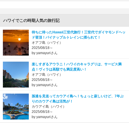
ハワイでこの時期人気の旅行記
待ちに待ったHawaii三世代旅行！三世代でダイヤモンドヘッ
ド登頂！パイナップルトレインに揺られて！
オアフ島（ハワイ）
2025/08/18～
by yamayuriさん
楽しすぎるアウラニ！ハワイのキャラグリは、サービス満
点！ヴィラは高額でも満足度高い！
オアフ島（ハワイ）
2025/08/18～
by yamayuriさん
孫達を見送ってカウアイ島へ！ちょっと寂しいけど、7年ぶ
りのカウアイ島は活気が！
カウアイ島（ハワイ）
2025/08/18～
by yamayuriさん