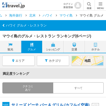
ログイン
新規登録
検索
MENU
ム
海外旅行
北米
ハワイ
マウイ島
マウイ島 グルメ
ハワイ グルメ・レストラン
マウイ島のグルメ・レストラン ランキング(6ページ)
観光
グルメ
ショッピング
交通
ホテル
エリア
カテゴリ
地図
満足度ランキング
クチコミ
すべて
あり
サミーズ ビーチ バー & グリル (カフルイ空港)
101
バー