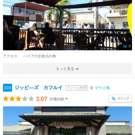
3
アクセス
パイアの交差点の角
もっと見る
ジッピ―ズ カフルイ
103
マウイ島
アメリカ料理
3.07
クリップ
評価詳細