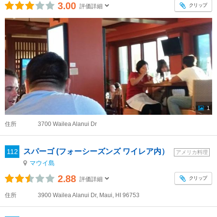
3.00
クリップ
評価詳細
1
住所
3700 Wailea Alanui Dr
スパーゴ (フォーシーズンズ ワイレア内）
112
アメリカ料理
マウイ島
2.88
クリップ
評価詳細
住所
3900 Wailea Alanui Dr, Maui, HI 96753