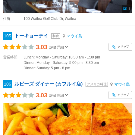
1
住所
100 Wailea Golf Club Dr, Wailea
トーキョーテイ
105
マウイ島
和食
3.03
クリップ
評価詳細
営業時間
Lunch: Monday - Saturday: 10:30 am - 1:30 pm
Dinner: Monday - Saturday: 5:00 pm - 8:30 pm
Dinner: Sunday: 5 pm - 8 pm
ルビーズ ダイナー (カフルイ店)
106
マウイ島
アメリカ料理
3.03
クリップ
評価詳細