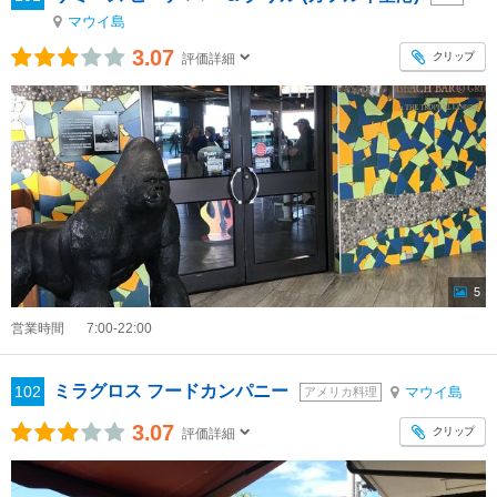
マウイ島
3.07
クリップ
評価詳細
5
営業時間
7:00-22:00
ミラグロス フードカンパニー
102
マウイ島
アメリカ料理
3.07
クリップ
評価詳細