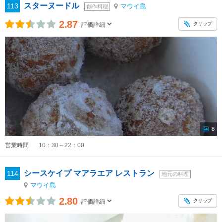
スターヌードル
113
マウイ島
創作料理
2.87
クリップ
評価詳細
8
営業時間
10：30～22：00
シースケイプ マアラエア レストラン
114
地元の料理
マウイ島
2.80
クリップ
評価詳細