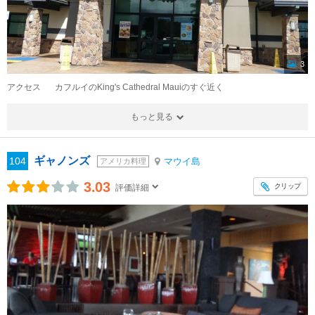
3
アクセス
カフルイのKing's Cathedral Mauiのすぐ近く
もっと見る
ギャノンズ
104
マウイ島
アメリカ料理
3.03
クリップ
評価詳細