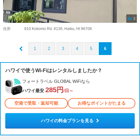
2
住所
810 Kokomo Rd. #136, Haiku, HI 96708
1
2
3
4
5
6
ハワイで使うWi-Fiはレンタルしましたか？
フォートラベル GLOBAL WiFiなら
285円
ハワイ最安
/日～
空港で受取・返却可能
お得なポイントがたまる
ハワイの料金プランを見る