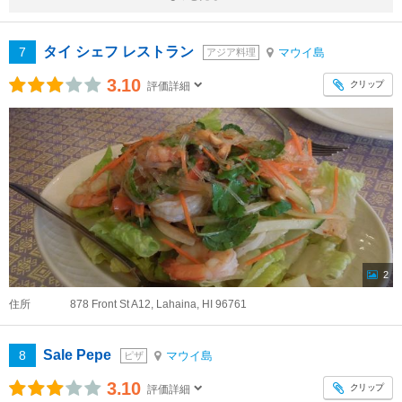
タイ シェフ レストラン
7
マウイ島
アジア料理
3.10
クリップ
評価詳細
2
住所
878 Front St A12, Lahaina, HI 96761
Sale Pepe
8
マウイ島
ピザ
3.10
クリップ
評価詳細