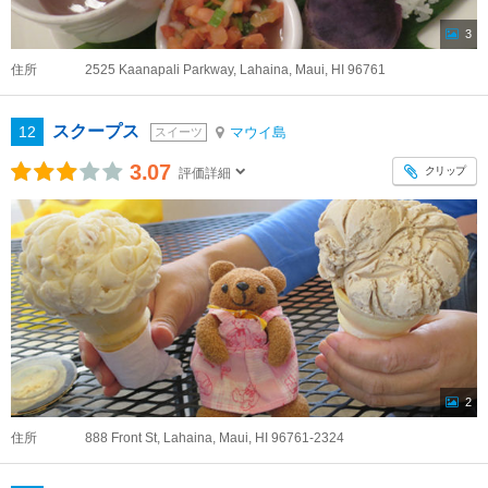
3
住所
2525 Kaanapali Parkway, Lahaina, Maui, HI 96761
スクープス
12
マウイ島
スイーツ
3.07
クリップ
評価詳細
2
住所
888 Front St, Lahaina, Maui, HI 96761-2324