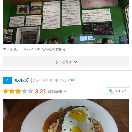
9
アクセス
ラハイナ中心から車で数分
もっと見る
ルルズ
4
マウイ島
アメリカ料理
3.21
クリップ
評価詳細