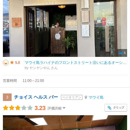
5
マウイ島ラハイナのフロントストリート沿いにあるオーシャンフロントレストラン。今回はディナーで利用しましたが、予約時間は19時だったので、1時間くらい前に到着しサンセットを堪能してから入店しました。今回いただいたのはフィッシ
5.0
by ヤンヤンやん
営業時間
11:00～21:00
チョイス ヘルス バー
3
マウイ島
ベジタリアン
3.23
クリップ
評価詳細