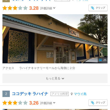
3.28
クリップ
評価詳細
25
アクセス
ラハイナキャナリーモールから海側に２分
もっと見る
ココデッキ ラハイナ
2
マウイ島
アメリカ料理
3.26
クリップ
評価詳細