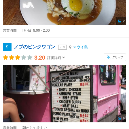
2
営業時間
[月-日] 8:00 - 2:00
ノブのピンクワゴン
5
マウイ島
デリ
3.20
クリップ
評価詳細
6
営業時間
朝から午後まで