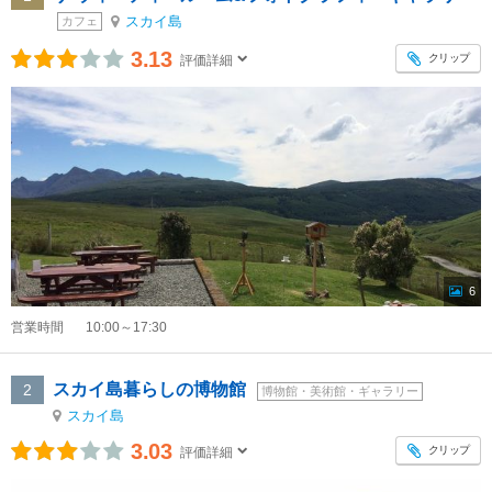
スカイ島
カフェ
3.13
クリップ
評価詳細
6
営業時間
10:00～17:30
スカイ島暮らしの博物館
2
博物館・美術館・ギャラリー
スカイ島
3.03
クリップ
評価詳細