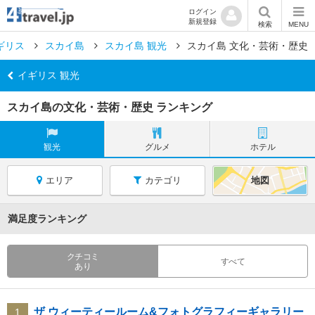
ログイン
新規登録
検索
MENU
ギリス
スカイ島
スカイ島 観光
スカイ島 文化・芸術・歴史
イギリス 観光
スカイ島の文化・芸術・歴史 ランキング
観光
グルメ
ホテル
エリア
カテゴリ
地図
満足度ランキング
クチコミ
すべて
あり
ザ ウィーティールーム&フォトグラフィーギャラリー
1