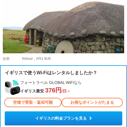
1
住所
Kilmuir，IV51 9UE
イギリスで使うWi-Fiはレンタルしましたか？
フォートラベル GLOBAL WiFiなら
376円
イギリス最安
/日～
空港で受取・返却可能
お得なポイントがたまる
イギリスの料金プランを見る