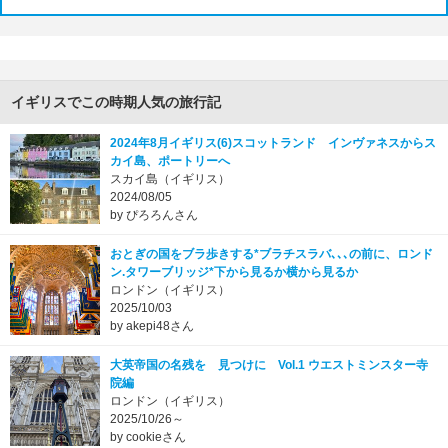
イギリスでこの時期人気の旅行記
2024年8月イギリス(6)スコットランド インヴァネスからス
カイ島、ポートリーへ
スカイ島（イギリス）
2024/08/05
by ぴろろんさん
おとぎの国をブラ歩きする*ブラチスラバ､､､の前に、ロンド
ン.タワーブリッジ*下から見るか横から見るか
ロンドン（イギリス）
2025/10/03
by akepi48さん
大英帝国の名残を 見つけに Vol.1 ウエストミンスター寺
院編
ロンドン（イギリス）
2025/10/26～
by cookieさん