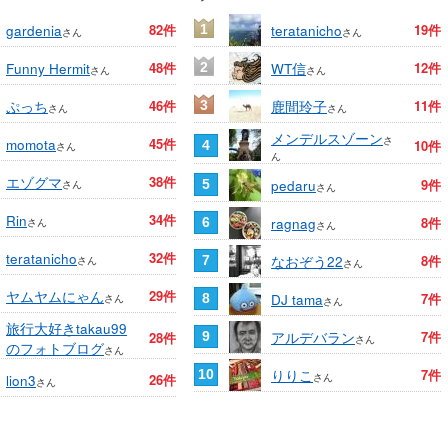
gardenia
82件
teratanicho
19件
1
さん
さん
Funny Hermit
48件
WT信
12件
2
さん
さん
ぷっち
46件
鹿間玲子
11件
3
さん
さん
メンデルスゾーン
さ
momota
45件
10件
4
さん
ん
エゾグマ
38件
pedaru
9件
さん
5
さん
Rin
34件
ragnag
8件
さん
6
さん
teratanicho
32件
なおぞう22
8件
さん
7
さん
ヤムヤムにゃん
29件
DJ tama
7件
さん
8
さん
旅行大好きtakau99
アルデバラン
7件
28件
9
さん
のフォトブログ
さん
りりこ
7件
10
さん
lion3
26件
さん