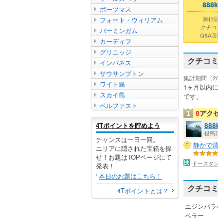
888k
ポーツマス
旅行
フォート・ウィリアム
クチコ
バーミンガム
Q&A
カーディフ
グリニッジ
クチコ
インバネス
サウサンプトン
集計期間（2026
ワイト島
1ヶ月以内
スカイ島
です。
ベルファスト
8
アク
1
4Tポイントを貯めよう
888k
投稿日：
チャンスは一日一回。
静かで
エリアに隠された宝箱を探
せ！お題はTOPページにて
ドースタン
発表！
本日のお題はこちら！
クチコ
4Tポイントとは？
エジンバラ
ベラー