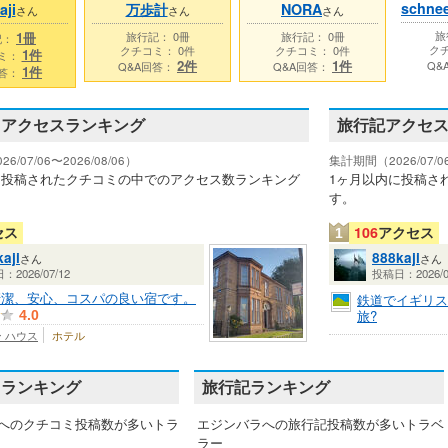
schnee
aji
万歩計
NORA
さん
さん
さん
旅
1冊
旅行記： 0冊
旅行記： 0冊
記：
クチ
クチコミ： 0件
クチコミ： 0件
1件
ミ：
2件
1件
Q&
Q&A回答：
Q&A回答：
1件
回答：
ミアクセスランキング
旅行記アクセ
/07/06〜2026/08/06）
集計期間（2026/07/06
に投稿されたクチコミの中でのアクセス数ランキング
1ヶ月以内に投稿さ
す。
セス
106
アクセス
1
aji
888kaji
さん
さん
2026/07/12
投稿日：2026/0
清潔、安心、コスパの良い宿です。
鉄道でイギリス
旅?
4.0
 ハウス
ホテル
ミランキング
旅行記ランキング
へのクチコミ投稿数が多いトラ
エジンバラへの旅行記投稿数が多いトラベ
ラー