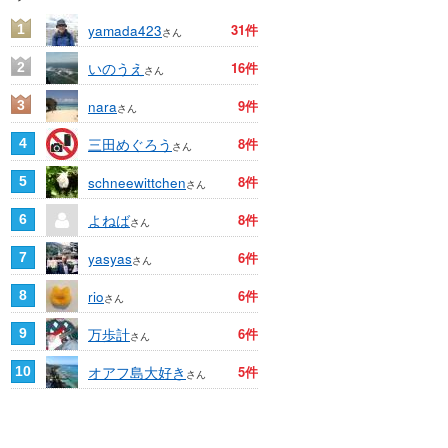
yamada423
31件
1
さん
いのうえ
16件
2
さん
nara
9件
3
さん
三田めぐろう
8件
4
さん
schneewittchen
8件
5
さん
よねば
8件
6
さん
yasyas
6件
7
さん
rio
6件
8
さん
万歩計
6件
9
さん
オアフ島大好き
5件
10
さん