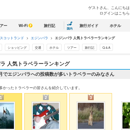
ゲストさん、
こんにちは
ログインはこちら
アー
Wi-Fi
旅行記
旅行ガイド
ホテル
国内
スコットランド
>
エジンバラ
>
エジンバラ 人気トラベラーランキング
ショッピング
交通
ホテル
ツアー
旅行記
Q＆A
ラ 人気トラベラーランキング
ヶ月でエジンバラへの投稿数が多いトラベラーのみなさん
多かったトラベラーの皆さんを紹介しています。
1
2
3