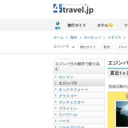
旅行ガイド
ホテル
ツ
海外
ホーム
>
海外
>
ヨーロッパ
>
イギリス
>
×
エジンバラ
旅行ガイド
観光
グルメ
エジンバ
エジンバラの都市で絞り込
む
直近1
ロンドン
エジンバラ
投稿活動の
オックスフォード
グラスゴー
マンチェスター
ブライトン
リバプール
バース
ソールズベリー