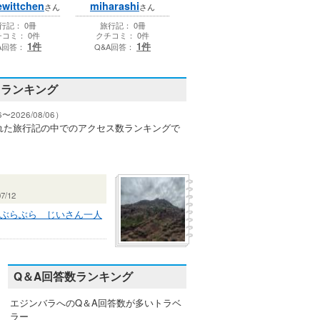
wittchen
miharashi
さん
さん
行記： 0冊
旅行記： 0冊
コミ： 0件
クチコミ： 0件
1件
1件
A回答：
Q&A回答：
スランキング
〜2026/08/06）
れた旅行記の中でのアクセス数ランキングで
7/12
ぶらぶら じいさん一人
Q＆A回答数ランキング
エジンバラへのQ＆A回答数が多いトラベ
ラー