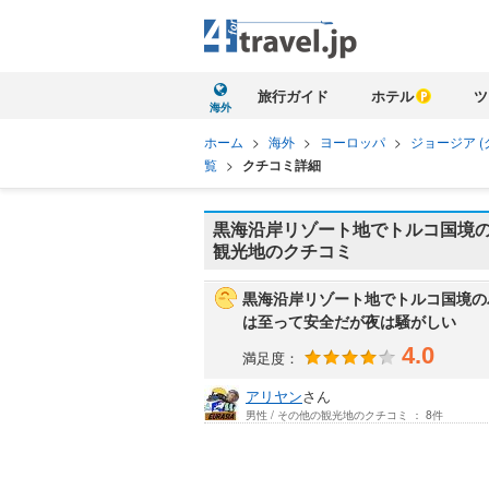
旅行ガイド
ホテル
ツ
海外
ホーム
>
海外
>
ヨーロッパ
>
ジョージア (
覧
>
クチコミ詳細
黒海沿岸リゾート地でトルコ国境の
観光地のクチコミ
黒海沿岸リゾート地でトルコ国境の
は至って安全だが夜は騒がしい
4.0
満足度：
アリヤン
さん
男性 / その他の観光地のクチコミ ： 8件