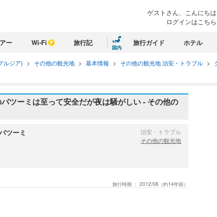
ゲストさん、こんにちは
ログインはこちら
アー
Wi-Fi
旅行記
旅行ガイド
ホテル
国内
グルジア)
>
その他の観光地
>
基本情報
>
その他の観光地 治安・トラブル
>
バツーミは至って安全だが夜は騒がしい - その他の
バツーミ
治安・トラブル
その他の観光地
旅行時期 ：
2012/08
（約14年前）