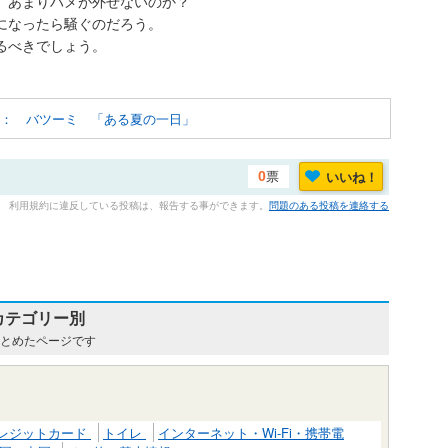
、あまりハメが外せないのか？
になったら騒ぐのだろう。
るべきでしょう。
： バツーミ 「ある夏の一日」
票
いいね！
0
利用規約に違反している投稿は、報告する事ができます。
問題のある投稿を連絡する
 カテゴリー別
まとめたページです
レジットカード
トイレ
インターネット・Wi-Fi・携帯電