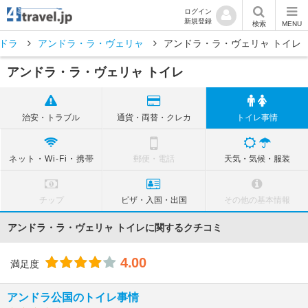
ログイン
新規登録
検索
MENU
ドラ
アンドラ・ラ・ヴェリャ
アンドラ・ラ・ヴェリャ トイレ
アンドラ・ラ・ヴェリャ トイレ
治安・トラブル
通貨・両替・クレカ
トイレ事情
ネット・Wi-Fi・携帯
郵便・電話
天気・気候・服装
チップ
ビザ・入国・出国
その他の基本情報
アンドラ・ラ・ヴェリャ トイレに関するクチコミ
4.00
満足度
アンドラ公国のトイレ事情