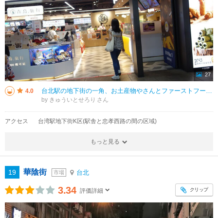
27
台北駅の地下街の一角、お土産物やさんとファーストフード（モスもありました）などの店のあつまったちょっとおしゃれなショッピングゾーンといった感じでした。「誠品」はもともとは本屋さんだったのが手を広げて雑貨やくらし全般全体を扱
4.0
by きゅういとせろり
アクセス
台湾駅地下街K区(駅舎と忠孝西路の間の区域)
もっと見る
華陰街
19
台北
市場
3.34
クリップ
評価詳細