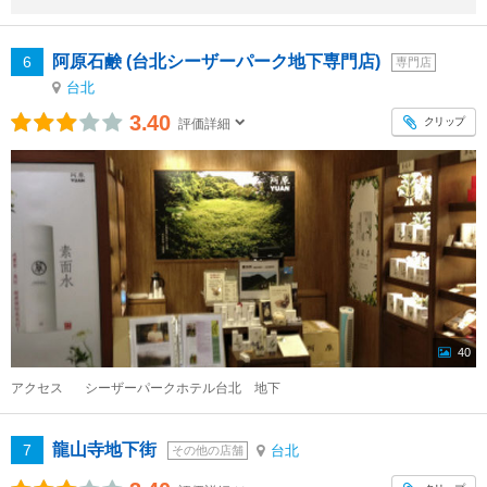
阿原石鹸 (台北シーザーパーク地下専門店)
6
専門店
台北
3.40
クリップ
評価詳細
40
アクセス
シーザーパークホテル台北 地下
龍山寺地下街
7
台北
その他の店舗