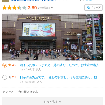
3.89
クリップ
評価詳細
264
泊まったホテルが新光三越の隣だったので、お土産の購入に便利でした。今回は観光メインで買い物時間が取れなかったので、助かりました。無印も入っており、台湾限定の物も購入できました。立地も台北駅と地下で結ばれていたので、移動も快
4.5
by パンの木
日系の百貨店です。 台北の駅前という好立地にあり、観光客もアクセスしやすいところだなと思いました。 日本人にも馴染みのあるコスメブランドもたくさんありましたが、このときのレートを考えると日本よりお高めに感じたの
2.5
by mamusun
アクセス
台北駅より徒歩
もっと見る