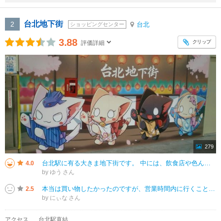
台北地下街
2
台北
ショッピングセンター
3.88
クリップ
評価詳細
279
台北駅に有る大きま地下街です。 中には、飲食店や色んなものを売っているお店など沢山入っています。 また、台北駅北側に駅から移動するときには地下街を通っていくと便利です、 中には、日本の文化でもあるガチャガチャが沢山並
4.0
by ゆう
本当は買い物したかったのですが、営業時間内に行くことができず空港行のMRTに乗車するために通っただけになります。お店の数は多く、朝早かったですが人も多く明るい雰囲気（電気もたくさんついていた）ので、次回は必ず買い物に行って
2.5
by にぃな
アクセス
台北駅直結