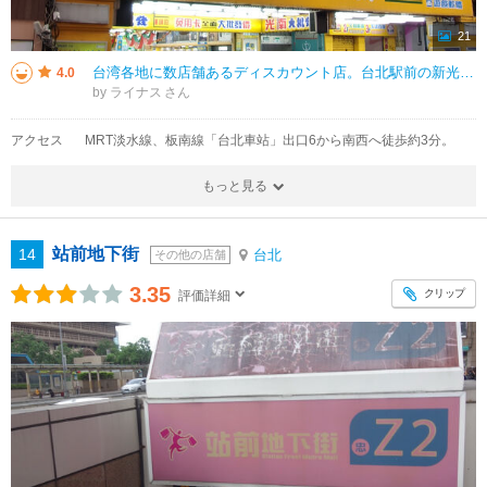
21
台湾各地に数店舗あるディスカウント店。台北駅前の新光三越の裏にもあるので観光客にも便利かも。 腕時計、パソコン周辺機器、DVDソフト、文房具が充実。土産物になりそうなら菓子類もそれなりにある。 店は勝立生活百貨よりは洒
4.0
by ライナス
アクセス
MRT淡水線、板南線「台北車站」出口6から南西へ徒歩約3分。
もっと見る
站前地下街
14
台北
その他の店舗
3.35
クリップ
評価詳細