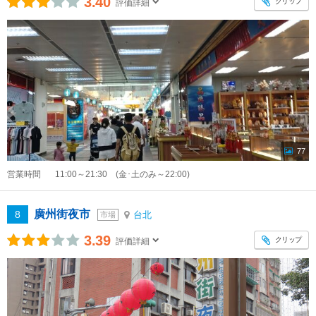
3.40
クリップ
評価詳細
77
営業時間
11:00～21:30 (金･土のみ～22:00)
廣州街夜市
8
台北
市場
3.39
クリップ
評価詳細