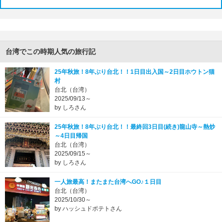
台湾でこの時期人気の旅行記
25年秋旅！8年ぶり台北！！1日目出入国～2日目ホウトン猫
村
台北（台湾）
2025/09/13～
by しろさん
25年秋旅！8年ぶり台北！！最終回3日目(続き)龍山寺～熱炒
～4日目帰国
台北（台湾）
2025/09/15～
by しろさん
一人旅最高！またまた台湾へGO♪１日目
台北（台湾）
2025/10/30～
by ハッシュドポテトさん