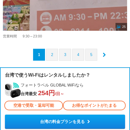
25
営業時間
9:30～23:00
1
2
3
4
5
台湾で使うWi-Fiはレンタルしましたか？
フォートラベル GLOBAL WiFiなら
254円
台湾最安
/日～
空港で受取・返却可能
お得なポイントがたまる
台湾の料金プランを見る