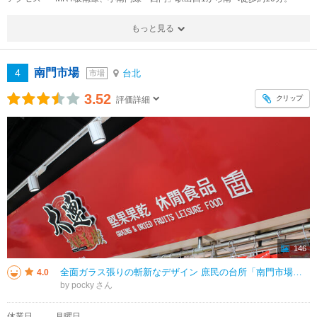
もっと見る
南門市場
4
台北
市場
3.52
クリップ
評価詳細
146
全面ガラス張りの斬新なデザイン 庶民の台所「南門市場」だとは思えないくらいスタイリッシュ 中正紀念堂駅からすぐだし とても良い立地 お肉が入ったものはお土産物としては購入できないが ドライフルーツ 花生酥などが購入で
4.0
by pocky
休業日
月曜日