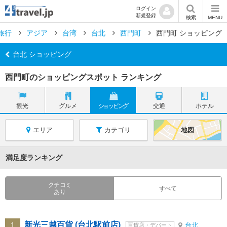
ログイン
新規登録
検索
MENU
旅行
アジア
台湾
台北
西門町
西門町 ショッピング
台北 ショッピング
西門町のショッピングスポット ランキング
観光
グルメ
ショッピング
交通
ホテル
エリア
カテゴリ
地図
満足度ランキング
クチコミ
すべて
あり
新光三越百貨 (台北駅前店)
1
台北
百貨店・デパート