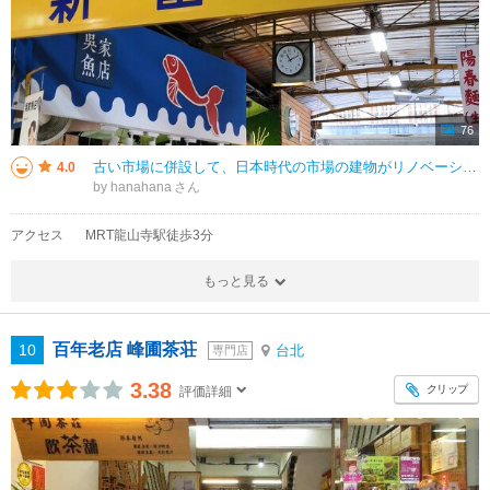
76
古い市場に併設して、日本時代の市場の建物がリノベーションされてギャラリーやオフィス、居酒屋が入っています。居酒屋では飲み物を注文すると市場で買った食べ物をお皿に盛り付けてくれて、食べることができます。居酒屋は日本人の店員さ
4.0
by hanahana
アクセス
MRT龍山寺駅徒歩3分
もっと見る
百年老店 峰圃茶荘
10
台北
専門店
3.38
クリップ
評価詳細