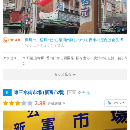
67
廣州街、梧州街から環河南路につづく夜市の屋台は全長150メートルほどで、3つのエリアに分かれているようです。多くの昔ながらの台湾グルメを販売していたり、道の両側に続く屋台には食べ物から雑貨、ゲームまで様々な商品が並んでいま
4.0
by チュンチュ３１９
アクセス
MRT龍山寺駅1番出口から西園路1段を進み、廣州街を左折、徒歩5
分
もっと見る
東三水街市場 (新富市場)
9
台北
市場
3.38
クリップ
評価詳細