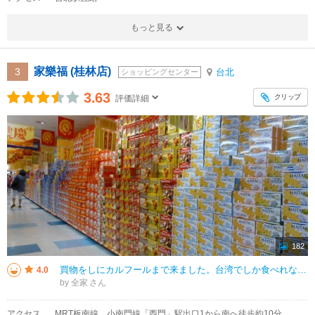
もっと見る
家樂福 (桂林店)
3
台北
ショッピングセンター
3.63
クリップ
評価詳細
182
買物をしにカルフールまで来ました。台湾でしか食べれないフルーツを調達しに来ました。龍眼、マンゴーがありましたので買いました。割高ですがマンゴーやドラゴンフルーツなどはカットフルーツとしてもありました。
4.0
by 全家
アクセス
MRT板南線、小南門線「西門」駅出口1から南へ徒歩約10分。