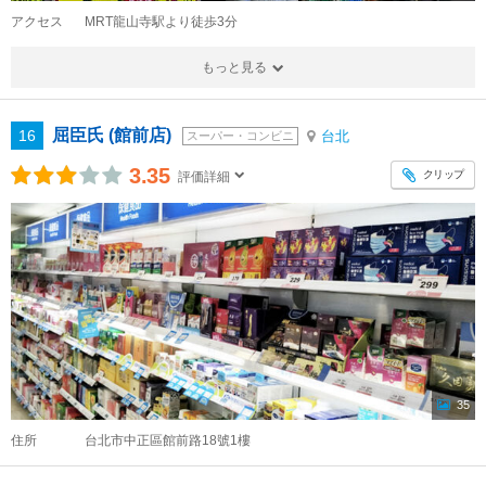
アクセス
MRT龍山寺駅より徒歩3分
もっと見る
屈臣氏 (館前店)
16
台北
スーパー・コンビニ
3.35
クリップ
評価詳細
35
住所
台北市中正區館前路18號1樓