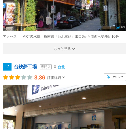
69
アクセス
MRT淡水線、板南線「台北車站」出口6から南西へ徒歩約10分
もっと見る
台鉄夢工場
12
台北
専門店
3.36
クリップ
評価詳細