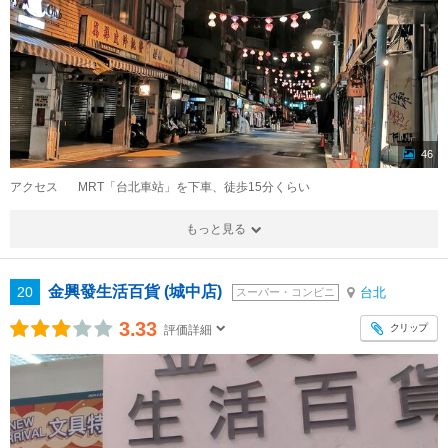
46
アクセス
MRT「台北車站」を下車、徒歩15分くらい
もっと見る
金興發生活百貨 (城中店)
20
台北
スーパー・コンビニ
3.33
クリップ
評価詳細