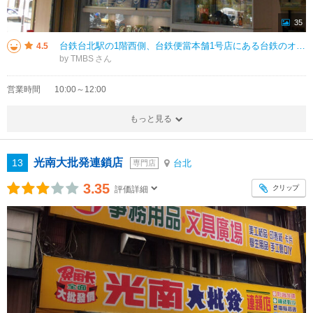
35
台鉄台北駅の1階西側、台鉄便當本舗1号店にある台鉄のオフィシャルグッズ店。 キーホルダーやクリアファイルから書籍、本格的な鉄道模型まで多彩な鉄道グッズを取り揃えています。 近年の円安により割高感は否めないですが、鉄道好
4.5
by TMBS
営業時間
10:00～12:00
もっと見る
光南大批発連鎖店
13
台北
専門店
3.35
クリップ
評価詳細