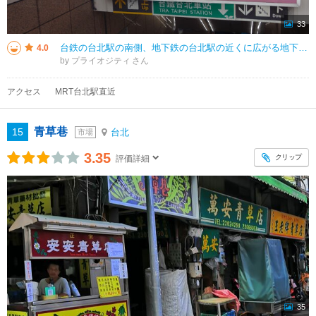
33
台鉄の台北駅の南側、地下鉄の台北駅の近くに広がる地下街です。地上よりも地下を歩いている人が多いところは札幌の地下街に似ているかもしれません。札幌ほど広くはないですけどね。多くの店が並ぶので店の中を覗きながら歩くのも楽しいで
4.0
by プライオジティ
アクセス
MRT台北駅直近
青草巷
15
台北
市場
3.35
クリップ
評価詳細
35