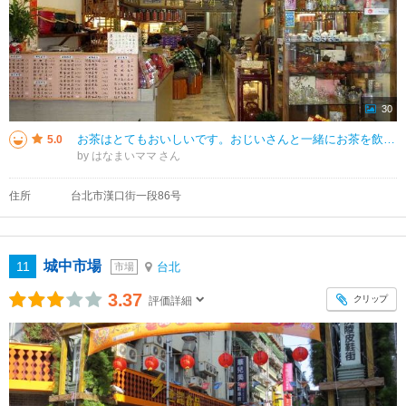
30
お茶はとてもおいしいです。おじいさんと一緒にお茶を飲んで、お話を聞くのはとても心地よく、台湾での素敵な思い出になります。何度も台湾を訪れていますが、ここが1番です。茶器もリーズナブルで、家で気に入って使っています。また台湾
5.0
by はなまいママ
住所
台北市漢口街一段86号
城中市場
11
台北
市場
3.37
クリップ
評価詳細