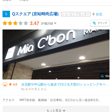
Qスクエア (京站時尚広場)
5
台北
ショッピングセンター
3.47
クリップ
評価詳細
90
台北駅や中山駅から徒歩で行ける大型のショッピングモールです。 スポーツ用品、アパレル、雑貨、化粧品、スイーツなどさまざまなお店が並んでいますが、１０代後半から２０代ぐらいのトレンドに敏感な若者をターゲットにしたような、お
4.0
by みそか夫人
アクセス
MRT淡水線、板南線「台北車站」出口1から北へ徒歩約1分。
もっと見る