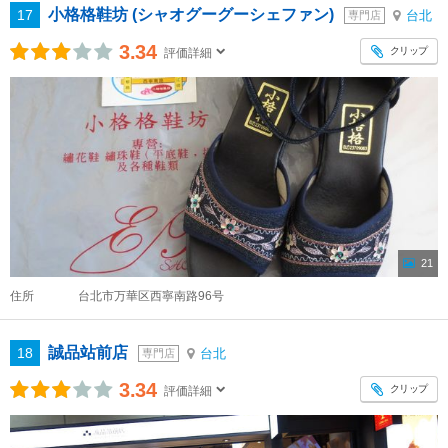
小格格鞋坊 (シャオグーグーシェファン)
17
台北
専門店
3.34
クリップ
評価詳細
21
住所
台北市万華区西寧南路96号
誠品站前店
18
台北
専門店
3.34
クリップ
評価詳細