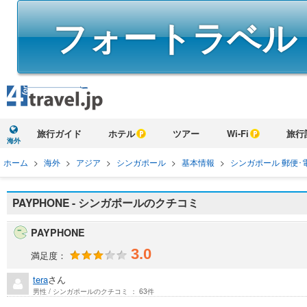
フォートラベル
旅行ガイド
ホテル
ツアー
Wi-Fi
旅行
海外
ホーム
>
海外
>
アジア
>
シンガポール
>
基本情報
>
シンガポール 郵便･
PAYPHONE - シンガポールのクチコミ
PAYPHONE
3.0
満足度：
tera
さん
男性 / シンガポールのクチコミ ： 63件