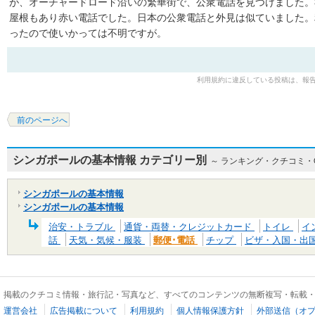
が、オーチャードロード沿いの繁華街で、公衆電話を見つけました。
屋根もあり赤い電話でした。日本の公衆電話と外見は似ていました。
ったので使いかっては不明ですが。
利用規約に違反している投稿は、報
前のページへ
シンガポールの基本情報 カテゴリー別
～ ランキング・クチコミ
シンガポールの基本情報
シンガポールの基本情報
治安・トラブル
通貨・両替・クレジットカード
トイレ
イ
話
天気・気候・服装
郵便･電話
チップ
ビザ・入国・出
掲載のクチコミ情報・旅行記・写真など、すべてのコンテンツの無断複写・転載
運営会社
広告掲載について
利用規約
個人情報保護方針
外部送信（オ