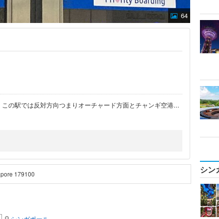
64
。この駅では反対方向つまりオーチャード方面とチャンギ空港
...
シン
apore 179100
シンガポール