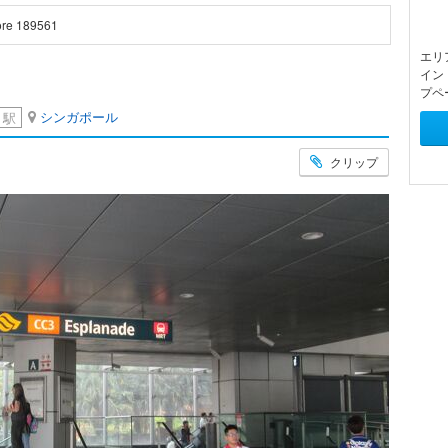
ore 189561
エリ
イン
プペ
シンガポール
駅
クリップ