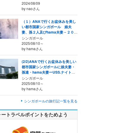
2024/08/09
by naoさん
（１）ANAで行くお盆休みを美し
い都市国家シンガポール 娘夫
妻、孫２人及びhama夫妻－２０２
５年８月
シンガポール
2025/08/10～
by hamaさん
(2/2)ANAで行くお盆休みを美しい
都市国家シンガポールに娘夫妻・
孫達・hama夫妻ーUSS.ナイトサ
ファリ、等 ２０２５年
シンガポール
2025/08/10～
by hamaさん
シンガポールの旅行記一覧を見る
ォートラベルポイントをためよう