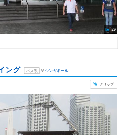
29
e
イング
シンガポール
バス系
クリップ