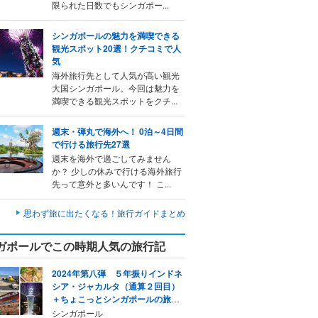
限られた日数でもシンガポー...
シンガポールの魅力を満喫できる
観光スポット20選！クチコミで人
気
海外旅行先として人気が高い観光
大国シンガポール。今回は魅力を
満喫できる観光スポットをクチ...
週末・弾丸で海外へ！ 0泊～4日間
で行ける旅行先27選
週末を海外で過ごしてみません
か？ 少しの休みで行ける海外旅行
先って意外と多いんです！ こ...
思わず旅に出たくなる！旅行ガイドまとめ
ガポールでこの時期人気の旅行記
2024年第八弾 ５年振りインドネ
シア・ジャカルタ（通算２回目）
＋ちょこっとシンガポールの旅
【第1日目】
シンガポール