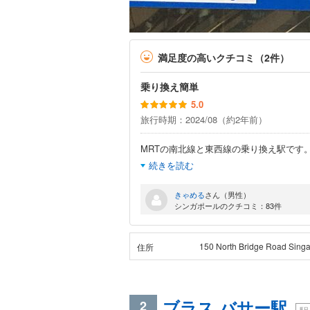
満足度の高いクチコミ（2件）
乗り換え簡単
5.0
旅行時期：2024/08（約2年前）
MRTの南北線と東西線の乗り換え駅です
続きを読む
きゃめる
さん（男性）
シンガポールのクチコミ：83件
150 North Bridge Road Sing
住所
ブラス バサー駅
2