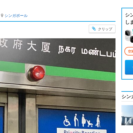
シ
シンガポール
し
クリップ
空
シン