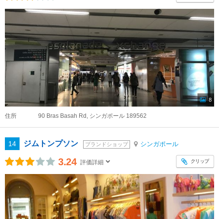
8
住所
90 Bras Basah Rd, シンガポール 189562
ジムトンプソン
14
シンガポール
ブランドショップ
3.24
クリップ
評価詳細