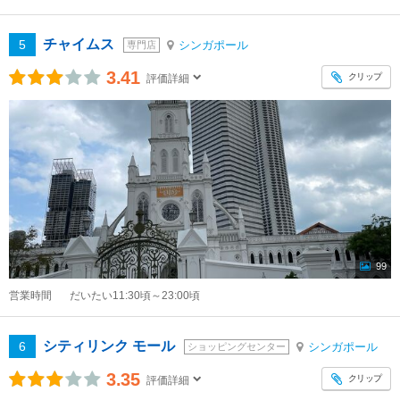
チャイムス
5
シンガポール
専門店
3.41
クリップ
評価詳細
99
営業時間
だいたい11:30頃～23:00頃
シティリンク モール
6
シンガポール
ショッピングセンター
3.35
クリップ
評価詳細