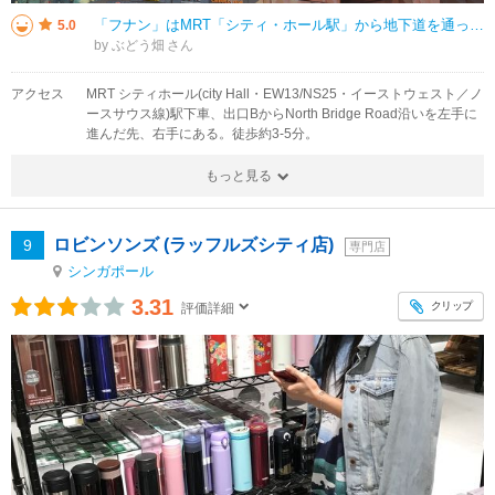
「フナン」はMRT「シティ・ホール駅」から地下道を通ってアクセスできる、とても便利な立地にあります。 2019年に新たな都市型複合施設としてグランド・オープンしたショッピングモールで、まず驚かされるのは館内に「クライミン
5.0
by ぶどう畑
アクセス
MRT シティホール(city Hall・EW13/NS25・イーストウェスト／ノ
ースサウス線)駅下車、出口BからNorth Bridge Road沿いを左手に
進んだ先、右手にある。徒歩約3-5分。
もっと見る
ロビンソンズ (ラッフルズシティ店)
9
専門店
シンガポール
3.31
クリップ
評価詳細