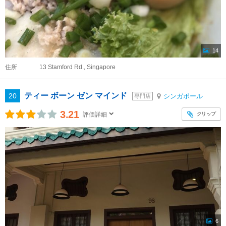
14
住所
13 Stamford Rd., Singapore
ティー ボーン ゼン マインド
20
シンガポール
専門店
3.21
クリップ
評価詳細
6