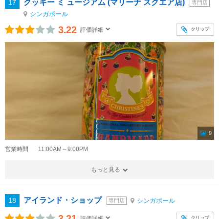
クッキー ミ ュージアム (マリーナ スクエア店)
17
専門店
シンガポール
3.22
クリップ
評価詳細
9
営業時間
11:00AM～9:00PM
もっと見る
アイランド・ショップ
18
シンガポール
専門店
3.21
クリップ
評価詳細