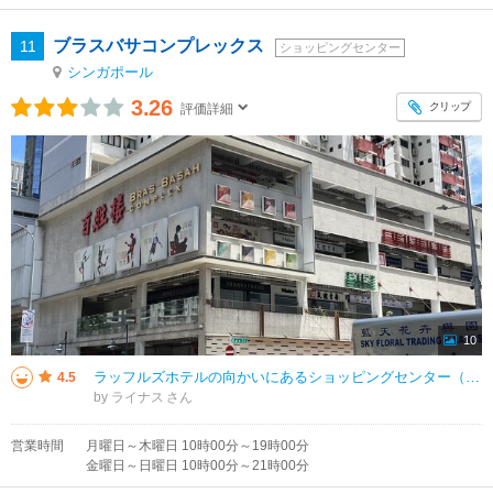
ブラスバサコンプレックス
11
ショッピングセンター
シンガポール
3.26
クリップ
評価詳細
10
ラッフルズホテルの向かいにあるショッピングセンター（一応）。一応と書いたのは英語名に「COMPLEX」の意味そのまま。少し複雑なSCである。 開業は1980年だそうで外観を含め多少古い感もあるが、ビル自体が開放的であり、
4.5
by ライナス
営業時間
月曜日～木曜日 10時00分～19時00分
金曜日～日曜日 10時00分～21時00分