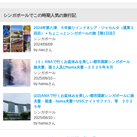
シンガポールでこの時期人気の旅行記
2024年第八弾 ５年振りインドネシア・ジャカルタ（通算２
回目）＋ちょこっとシンガポールの旅【第1日目】
シンガポール
2024/08/09
by naoさん
（１）ANAで行くお盆休みを美しい都市国家シンガポール
娘夫妻、孫２人及びhama夫妻－２０２５年８月
シンガポール
2025/08/10～
by hamaさん
(2/2)ANAで行くお盆休みを美しい都市国家シンガポールに娘
夫妻・孫達・hama夫妻ーUSS.ナイトサファリ、等 ２０２
５年
シンガポール
2025/08/10～
by hamaさん