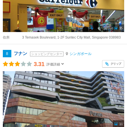
15
住所
3 Temasek Boulevard, 1-2F Suntec City Mall, Singapore 038983
フナン
8
シンガポール
ショッピングセンター
3.31
クリップ
評価詳細
11