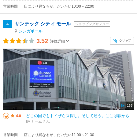
営業時間
店により異なるが、だいたい10:00～22:00
サンテック シティ モール
4
ショッピングセンター
シンガポール
3.52
クリップ
評価詳細
139
どこの国でもトイザらス探し。そして迷う。ここは駅から1番遠い3の2階。広いが基本どこも同じかな。ここは食べ物のレストランやカフェがラッフルズシティより好き。横に広いので歩くのは大変ですが子供の遊び場も一階奥にあっておすすめ
4.0
by ナーム
営業時間
店により異なるが、だいたい11:00～21:30