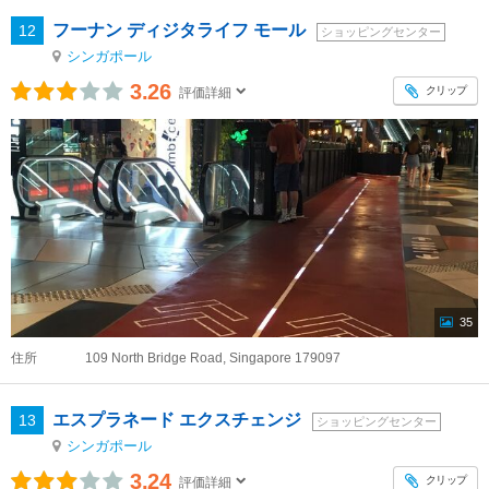
フーナン ディジタライフ モール
12
ショッピングセンター
シンガポール
3.26
クリップ
評価詳細
35
住所
109 North Bridge Road, Singapore 179097
エスプラネード エクスチェンジ
13
ショッピングセンター
シンガポール
3.24
クリップ
評価詳細