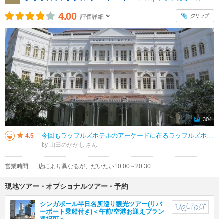
4.00
クリップ
評価詳細
304
今回もラッフルズホテルのアーケードに在るラッフルズホテルのロゴ入りのカヤジャムや紅茶や菓子を買いに行きました。数年前に身内がトランスファーでシンガポールに住んで居ましたので、その時にも買いに行きましたのでシンガポールへ来た
4.5
by 山田のかかし
営業時間
店により異なるが、だいたい10:00～20:30
現地ツアー・オプショナルツアー・予約
シンガポール半日名所巡り観光ツアー(リバ
ーボート乗船付き)＜午前/空港お迎えプラン
選択可＞