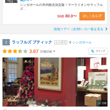
シンガポールの市内観光決定版！マーライオンやラッフル
ズ...
80.0
〜
詳しく見る
SGD
現地ツアー（全3件）の一覧を見る
ラッフルズ ブティック
2
シンガポール
お土産店
3.67
クリップ
評価詳細
158