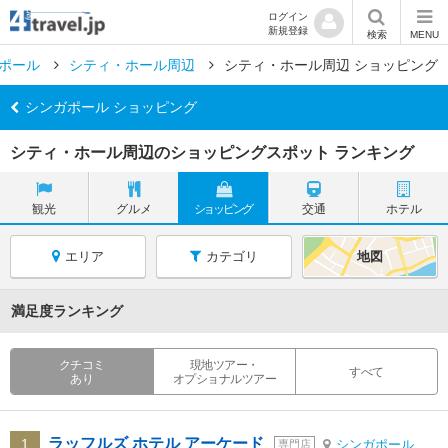
ログイン
新規登録
検索
MENU
ポール
シティ・ホール周辺
シティ・ホール周辺 ショッピング
シンガポール ショッピング
シティ・ホール周辺のショッピングスポット ランキング
観光
グルメ
ショッピング
交通
ホテル
エリア
カテゴリ
地図
満足度ランキング
クチコミ
現地ツアー・
すべて
あり
オプショナルツアー
ラッフルズ ホテル アーケード
1
シンガポール
専門店