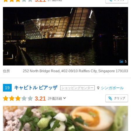
5
住所
252 North Bridge Road, #02-09/10 Raffles City, Singapore 179103
キャピトル ピアッザ
19
シンガポール
ショッピングセンター
3.21
クリップ
評価詳細