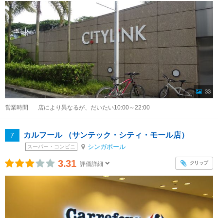
33
営業時間
店により異なるが、だいたい10:00～22:00
カルフール （サンテック・シティ・モール店）
7
シンガポール
スーパー・コンビニ
3.31
クリップ
評価詳細