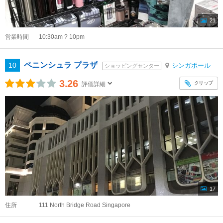
21
営業時間
10:30am ? 10pm
ペニンシュラ プラザ
10
シンガポール
ショッピングセンター
3.26
クリップ
評価詳細
17
住所
111 North Bridge Road Singapore