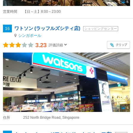
6
営業時間
【日～土】8:00～23:00
ワトソン (ラッフルズシティ店)
16
ショッピングセンター
シンガポール
3.23
クリップ
評価詳細
6
住所
252 North Bridge Road, SIngapore