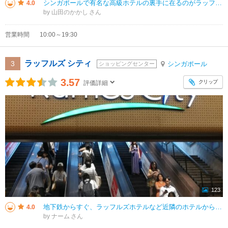
シンガポールで有名な高級ホテルの裏手に在るのがラッフルズブティックです。ラッフルズホテルのロゴ入りのカヤジャムを友人や知人のお土産にします。今回、コロナ禍以後に久々にシンガポールの旅行したのですが、私のお気に入りのジム・ト
4.0
by 山田のかかし
営業時間
10:00～19:30
ラッフルズ シティ
3
シンガポール
ショッピングセンター
3.57
クリップ
評価詳細
123
地下鉄からすぐ、ラッフルズホテルなど近隣のホテルからはサンテックシティと並んで色々買えるショッピングセンターで、バシャコーヒーやtwgなども入っています。地下のテイクアウト中華は安くてお部屋で食べるのにはおすすめ。日本ブラ
4.0
by ナーム