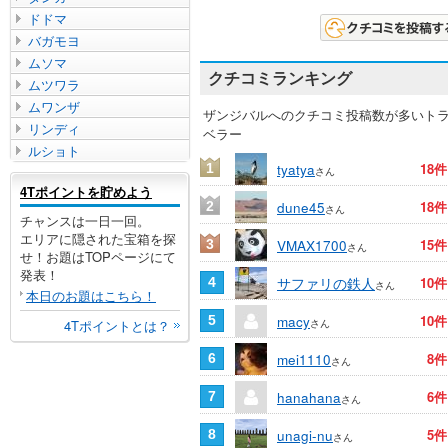
ドドマ
バガモヨ
ムソマ
クチコミランキング
ムツワラ
ムワンザ
ザンジバルへのクチコミ投稿数が多いト
リンディ
ベラー
ルショト
tyatya
18件
1
さん
4Tポイントを貯めよう
dune45
18件
2
さん
チャンスは一日一回。
エリアに隠された宝箱を探
VMAX1700
15件
3
さん
せ！お題はTOPページにて
発表！
サファリの鉄人
10件
4
さん
本日のお題はこちら！
macy
10件
5
さん
4Tポイントとは？
mei1110
8件
6
さん
hanahana
6件
7
さん
unagi-nu
5件
8
さん