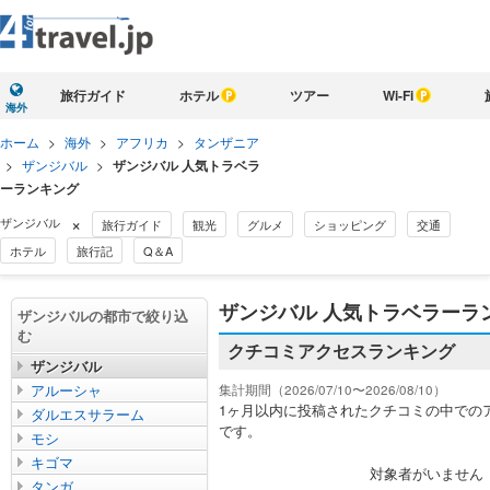
旅行ガイド
ホテル
ツアー
Wi-Fi
海外
ホーム
>
海外
>
アフリカ
>
タンザニア
>
ザンジバル
>
ザンジバル 人気トラベラ
ーランキング
×
ザンジバル
旅行ガイド
観光
グルメ
ショッピング
交通
ホテル
旅行記
Q＆A
ザンジバル 人気トラベラーラ
ザンジバルの都市で絞り込
む
クチコミアクセスランキング
ザンジバル
アルーシャ
集計期間（2026/07/10〜2026/08/10）
1ヶ月以内に投稿されたクチコミの中での
ダルエスサラーム
です。
モシ
キゴマ
対象者がいません
タンガ