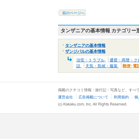
前のページへ
タンザニアの基本情報 カテゴリー
タンザニアの基本情報
ザンジバルの基本情報
治安・トラブル
通貨・両替・ク
話
天気・気候・服装
郵便･電
掲載のクチコミ情報・旅行記・写真など、すべ
運営会社
広告掲載について
利用規約
個
(c) Kakaku.com, Inc. All Rights Reserved.