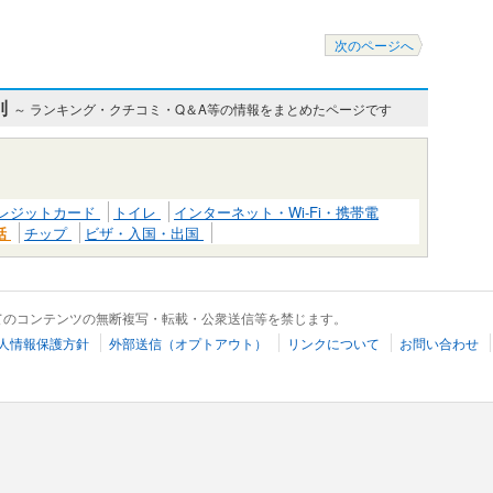
次のページへ
別
～ ランキング・クチコミ・Q＆A等の情報をまとめたページです
レジットカード
トイレ
インターネット・Wi-Fi・携帯電
話
チップ
ビザ・入国・出国
てのコンテンツの無断複写・転載・公衆送信等を禁じます。
人情報保護方針
外部送信（オプトアウト）
リンクについて
お問い合わせ