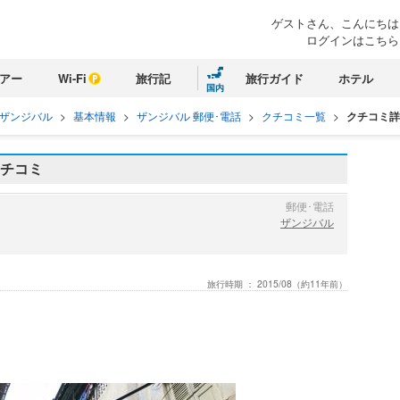
ゲストさん、こんにちは
ログインはこちら
アー
Wi-Fi
旅行記
旅行ガイド
ホテル
国内
ザンジバル
>
基本情報
>
ザンジバル 郵便･電話
>
クチコミ一覧
>
クチコミ詳
クチコミ
郵便･電話
ザンジバル
旅行時期 ：
2015/08
（約11年前）