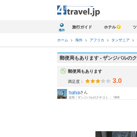
旅行ガイド
ホテル
ツ
海外
ホーム
>
海外
>
アフリカ
>
タンザニア
>
郵便局もあります - ザンジバルの
郵便局もあります
3.0
満足度：
tyatya
さん
女性 / ザンジバルのクチコミ ： 18件