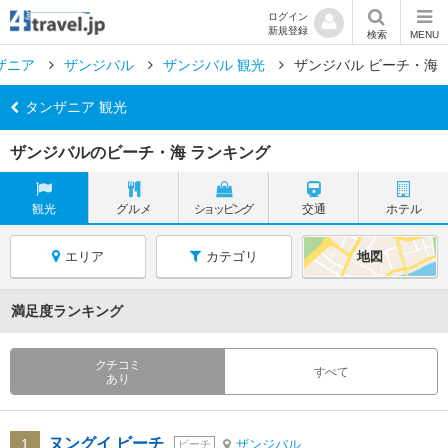
ログイン
新規登録
検索
MENU
ザニア
ザンジバル
ザンジバル 観光
ザンジバル ビーチ・海
タンザニア 観光
ザンジバルのビーチ・海 ランキング
観光
グルメ
ショッピング
交通
ホテル
エリア
カテゴリ
地図
満足度ランキング
クチコミ
すべて
あり
ヌングイ ビーチ
1
ザンジバル
ビーチ