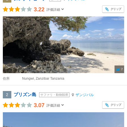
3.22
クリップ
評価詳細
7
住所
Nungwi, Zanzibar Tanzania
プリズン島
2
ザンジバル
サファリ・動物観察
3.07
クリップ
評価詳細