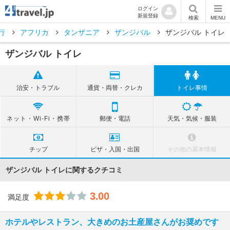
ログイン
新規登録
検索
MENU
行
アフリカ
タンザニア
ザンジバル
ザンジバル トイレ
ザンジバル トイレ
治安・トラブル
通貨・両替・クレカ
トイレ事情
ネット・Wi-Fi・携帯
郵便・電話
天気・気候・服装
チップ
ビザ・入国・出国
その他の基本情報
ザンジバル トイレに関するクチコミ
3.00
満足度
ホテルやレストラン、大きめのお土産屋さんがお奨めです