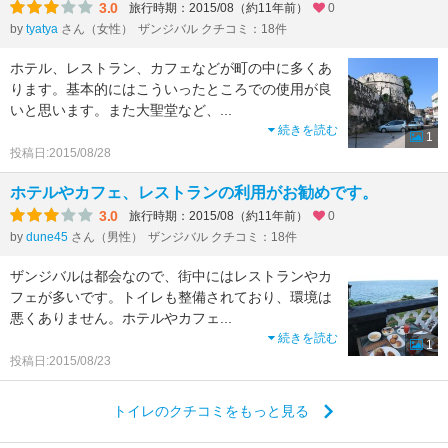
3.0
旅行時期：2015/08（約11年前）
0
by
tyatya
さん（女性）
ザンジバル クチコミ：18件
ホテル、レストラン、カフェなどが町の中に多くあ
ります。基本的にはこういったところでの使用が良
いと思います。また大聖堂など、
...
続きを読む
1
投稿日:2015/08/28
ホテルやカフェ、レストランの利用がお勧めです。
3.0
旅行時期：2015/08（約11年前）
0
by
dune45
さん（男性）
ザンジバル クチコミ：18件
ザンジバルは都会なので、街中にはレストランやカ
フェが多いです。トイレも整備されており、環境は
悪くありません。ホテルやカフェ
...
続きを読む
1
投稿日:2015/08/23
トイレのクチコミをもっと見る