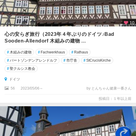
ハ
ル
ト
10
州
心の安らぎ旅行（2023年４年ぶりのドイツ♪Bad
ザ
Sooden-Allendorf 木組みの建物 ...
ク
セ
#
木組みの建物
#
Fachwerkhaus
#
Rathaus
ン
#
バートゾンデンアレンドルフ
#
市庁舎
#
StCrucisKirche
州
#
聖クルシス教会
ザ
ドイツ
ー
56
2023/05/06～
by とんちゃん健康一番さん
ル
ブ
投稿日：１年以上前
リ
ュ
ッ
ケ
ン