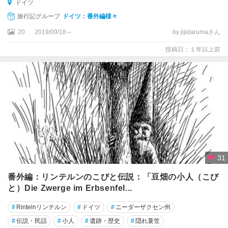
デ
ドイツ
ン
旅行記グループ
ドイツ：番外編様々
20
2019/09/18～
by jijidarumaさん
ハ
ー
投稿日：１年以上前
ナ
ウ
ハ
ー
メ
ル
ン
バ
31
イ
エ
番外編：リンテルンのこびと伝説：「豆畑の小人（こび
ル
と）Die Zwerge im Erbsenfel...
ン
州
#
Rintelnリンテルン
#
ドイツ
#
ニーダーザクセン州
#
伝説・民話
#
小人
#
遺跡・歴史
#
隠れ蓑笠
バ