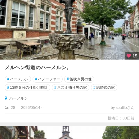
ル
ン
★
シ
ュ
ツ
ッ
ト
15
ガ
ル
メルヘン街道のハーメルン。
ト
#
ハーメルン
#
ハノーファー
#
笛吹き男の像
★
#
13時５分の仕掛け時計
#
ネズミ捕り男の家
#
結婚式の家
デ
ハーメルン
ュ
ッ
28
2026/05/14～
by seattleさん
セ
投稿日：30日前
ル
ド
ル
フ