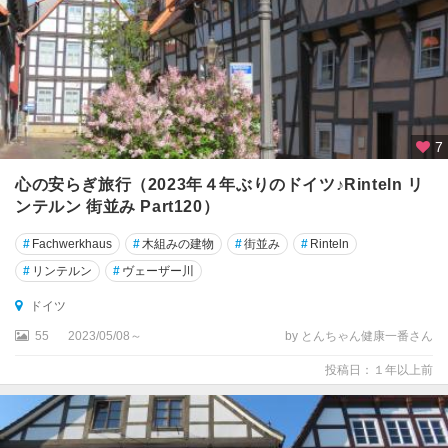
オ
ー
ベ
ル
ス
ト
ド
7
ル
心の安らぎ旅行（2023年４年ぶりのドイツ♪Rinteln リ
フ
ンテルン 街並み Part120）
カ
#
Fachwerkhaus
#
木組みの建物
#
街並み
#
Rinteln
ッ
セ
#
リンテルン
#
ヴェーザー川
ル
ドイツ
カ
55
2023/05/08～
by とんちゃん健康一番さん
ル
投稿日：１年以上前
フ
カ
ー