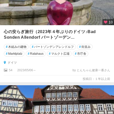
タ
ン
ツ
10
ゴ
ス
心の安らぎ旅行（2023年４年ぶりのドイツ♪Bad
ラ
Sonden Allendorf バートゾーデン...
ー
#
木組みの建物
#
バートゾンデンアレンドルフ
#
街並み
ザ
#
Marktplatz
#
Ratahaus
#
マルクト広場
#
市庁舎
イ
フ
ドイツ
ェ
54
2023/05/06～
by とんちゃん健康一番さん
ン
投稿日：１年以上前
ザ
ク
セ
ン
・
ア
ン