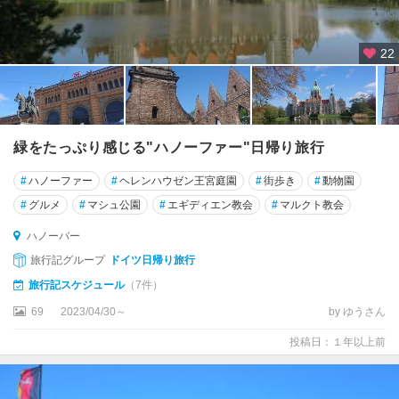
ー
デ
22
ィ
ン
ケ
ル
ス
緑をたっぷり感じる"ハノーファー"日帰り旅行
ビ
ュ
#
ハノーファー
#
ヘレンハウゼン王宮庭園
#
街歩き
#
動物園
ー
#
グルメ
#
マシュ公園
#
エギディエン教会
#
マルクト教会
ル
ハノーバー
デ
旅行記グループ
ドイツ日帰り旅行
ッ
サ
旅行記スケジュール
（7件）
ウ
69
2023/04/30～
by ゆうさん
ト
投稿日：１年以上前
リ
ア
ー