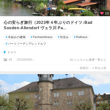
ァ
ル
10
ト
心の安らぎ旅行（2023年４年ぶりのドイツ♪Bad
シ
Sooden-Allendorf ヴェラ川 Pa...
ュ
ヴ
#
木組みの建物
#
Fachwerkhaus
#
街並み
#
Rathaus
ェ
#
バートゾーデンアレンドルフ
リ
ー
ドイツ
ン
49
2023/05/06～
by とんちゃん健康一番さん
シ
投稿日：１年以上前
ュ
ヴ
ェ
ー
ビ
ッ
シ
ュ