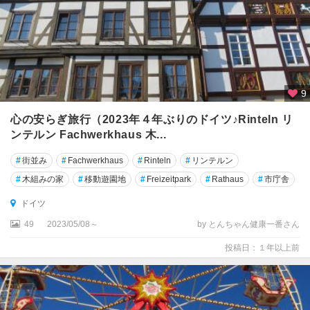
ル
ス
ル
ー
エ
9
ガ
ル
心の安らぎ旅行（2023年４年ぶりのドイツ♪Rinteln リ
ミ
ンテルン Fachwerkhaus 木...
ッ
シ
#
街並み
#
Fachwerkhaus
#
Rinteln
#
リンテルン
ュ
#
木組みの家
#
移動遊園地
#
Freizeitpark
#
Rathaus
#
市庁舎
・
パ
ドイツ
ル
49
2023/05/08～
by とんちゃん健康一番さん
テ
ン
投稿日：１年以上前
キ
ル
ヘ
ン