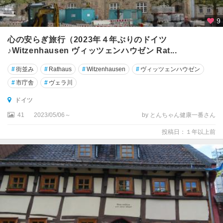
・
ハ
9
ル
心の安らぎ旅行（2023年４年ぶりのドイツ
ジ
♪Witzenhausen ヴィッツェンハウゼン Rat...
ー
ゲ
#
街並み
#
Rathaus
#
Witzenhausen
#
ヴィッツェンハウゼン
ン
#
市庁舎
#
ヴェラ川
ズ
ドイツ
ィ
41
2023/05/06～
by とんちゃん健康一番さん
ル
ト
投稿日：１年以上前
ゾ
ー
ス
ト
タ
ー
レ