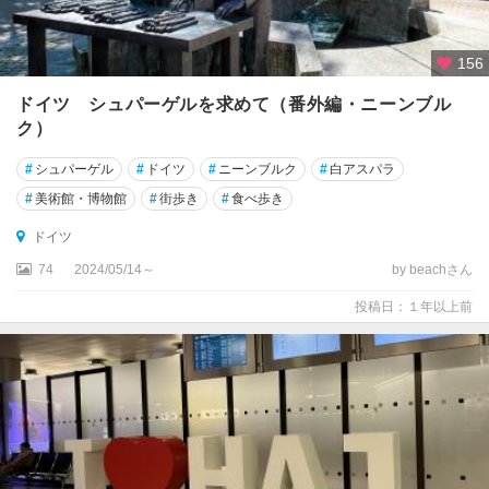
ク
ス
ブ
156
ル
ドイツ シュパーゲルを求めて（番外編・ニーンブル
ク
ク）
ア
#
シュパーゲル
#
ドイツ
#
ニーンブルク
#
白アスパラ
シ
ャ
#
美術館・博物館
#
街歩き
#
食べ歩き
ッ
ドイツ
フ
ェ
74
2024/05/14～
by beachさん
ン
投稿日：１年以上前
ブ
ル
ク
ア
ル
ス
フ