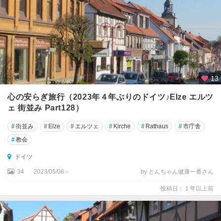
オ
ー
バ
ー
ア
マ
ガ
13
ウ
心の安らぎ旅行（2023年４年ぶりのドイツ♪Elze エルツ
オ
ェ 街並み Part128）
ー
#
街並み
#
Elze
#
エルツェ
#
Kirche
#
Rathaus
#
市庁舎
バ
ー
#
教会
シ
ドイツ
ュ
タ
34
2023/05/08～
by とんちゃん健康一番さん
ウ
投稿日：１年以上前
フ
ェ
ン