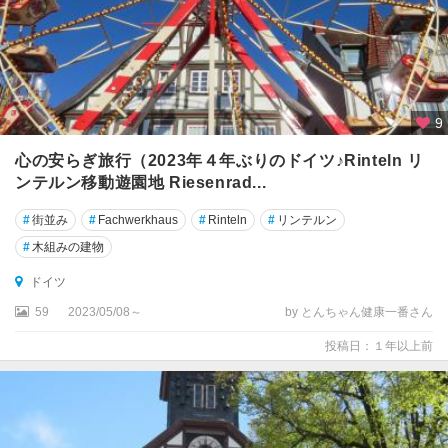
キ
ー
ル
ギ
9
ー
ン
心の安らぎ旅行（2023年４年ぶりのドイツ♪Rinteln リ
ゲ
ンテルン移動遊園地 Riesenrad...
ン
#
街並み
#
Fachwerkhaus
#
Rinteln
#
リンテルン
ク
#
木組みの建物
ル
ム
ドイツ
バ
59
2023/05/08～
by とんちゃん健康一番さん
ッ
ハ
投稿日：１年以上前
ク
レ
ク
リ