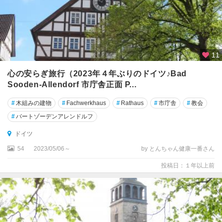
ン
ゲ
ン
ク
11
ヴ
ェ
心の安らぎ旅行（2023年４年ぶりのドイツ♪Bad
ト
Sooden-Allendorf 市庁舎正面 P...
リ
ン
#
木組みの建物
#
Fachwerkhaus
#
Rathaus
#
市庁舎
#
教会
ブ
#
バートゾーデンアレンドルフ
ル
ドイツ
ク
54
2023/05/06～
by とんちゃん健康一番さん
ゲ
ッ
投稿日：１年以上前
テ
ィ
ン
ゲ
ン