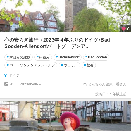
ゲ
ル
リ
ッ
6
ツ
心の安らぎ旅行（2023年４年ぶりのドイツ♪Bad
Sooden-Allendorfバートゾーデンア...
コ
ッ
#
木組みの建物
#
街並み
#
BadAllendorf
#
BadSonden
ヘ
ム
#
バートゾンデンアレンドルフ
#
ヴェラ川
#
教会
ドイツ
コ
ブ
45
2023/05/06～
by とんちゃん健康一番さん
レ
投稿日：１年以上前
ン
ツ
コ
ン
ス