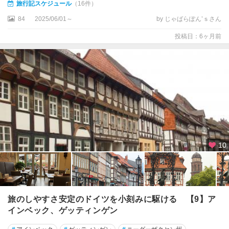
旅行記スケジュール
（16件）
ル
ベ
84
2025/06/01～
by じゃばらぽん’ｓさん
ル
投稿日：6ヶ月前
ク
★
フ
ュ
ッ
セ
ン
★
10
フ
ラ
ン
ク
フ
旅のしやすさ安定のドイツを小刻みに駆ける 【9】ア
ル
ト
インベック、ゲッティンゲン