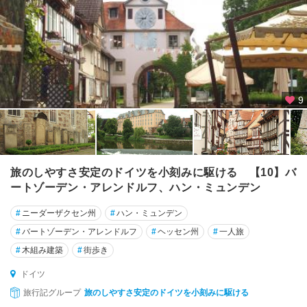
★
ド
レ
ス
デ
ン
9
★
ニ
ュ
ル
旅のしやすさ安定のドイツを小刻みに駆ける 【10】バ
ン
ートゾーデン・アレンドルフ、ハン・ミュンデン
ベ
#
ニーダーザクセン州
#
ハン・ミュンデン
ル
ク
#
バートゾーデン・アレンドルフ
#
ヘッセン州
#
一人旅
#
木組み建築
#
街歩き
★
ハ
ドイツ
イ
旅行記グループ
旅のしやすさ安定のドイツを小刻みに駆ける
デ