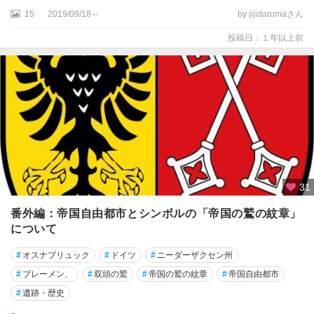
レ
15
2019/09/18～
by jijidarumaさん
ハ
投稿日：１年以上前
ン
ブ
ル
ク
ハ
ン
ブ
ル
ク
31
州
番外編：帝国自由都市とシンボルの「帝国の鷲の紋章」
について
ハ
ン
#
オスナブリュック
#
ドイツ
#
ニーダーザクセン州
・
ミ
#
ブレーメン、
#
双頭の鷲
#
帝国の鷲の紋章
#
帝国自由都市
ュ
#
遺跡・歴史
ン