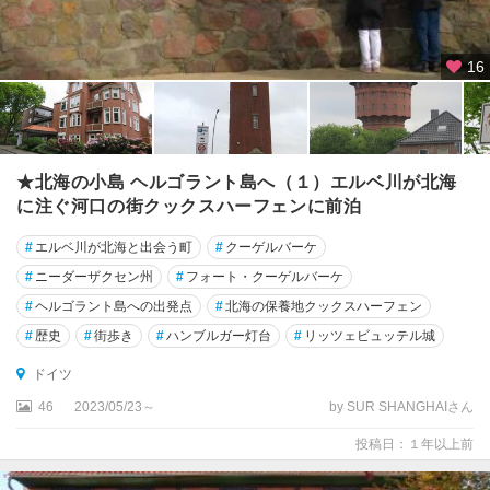
ダ
ー
16
・
オ
ー
バ
ー
★北海の小島 ヘルゴラント島へ（１）エルベ川が北海
シ
ュ
に注ぐ河口の街クックスハーフェンに前泊
タ
#
エルベ川が北海と出会う町
#
クーゲルバーケ
イ
ン
#
ニーダーザクセン州
#
フォート・クーゲルバーケ
#
ヘルゴラント島への出発点
#
北海の保養地クックスハーフェン
ウ
#
歴史
#
街歩き
#
ハンブルガー灯台
#
リッツェビュッテル城
ル
ム
ドイツ
46
2023/05/23～
by SUR SHANGHAIさん
ウ
ー
投稿日：１年以上前
ゼ
ド