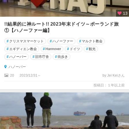
ェ
ル
13
ト
!!結果的に神ルート!! 2023年末ドイツ～ポーランド旅
ア
①【ハノーファー編】
ン
ス
#
クリスマスマーケット
#
ハノーファー
#
マルクト教会
バ
#
エギディエン教会
#
Hannover
#
ドイツ
#
観光
ッ
ハ
#
ハノーバー
#
旧市庁舎
#
街歩き
ハノーバー
ア
ー
20
2023/12/31～
by Jei Keiさん
ヘ
投稿日：１年以上前
ン
イ
エ
ナ
イ
ー