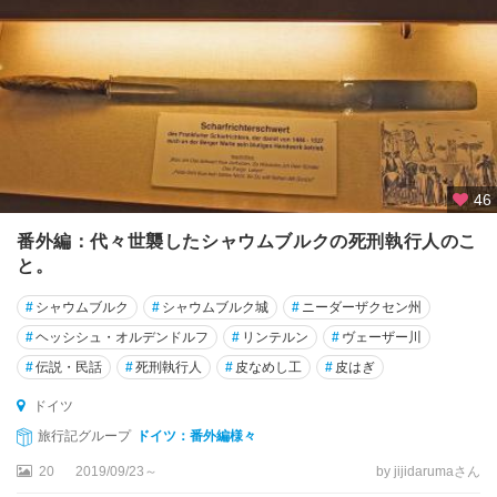
ン
州
ネ
ル
ト
リ
ン
ゲ
46
ン
番外編：代々世襲したシャウムブルクの死刑執行人のこ
ノ
と。
ル
ト
#
シャウムブルク
#
シャウムブルク城
#
ニーダーザクセン州
ラ
#
ヘッシシュ・オルデンドルフ
#
リンテルン
#
ヴェーザー川
イ
#
伝説・民話
#
死刑執行人
#
皮なめし工
#
皮はぎ
ン
・
ドイツ
ヴ
旅行記グループ
ドイツ：番外編様々
ェ
ス
20
2019/09/23～
by jijidarumaさん
ト