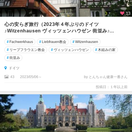
ュ
ー
13
ビ
ン
心の安らぎ旅行（2023年４年ぶりのドイツ
ゲ
♪Witzenhausen ヴィッツェンハウゼン 街並み♪...
ン
#
Fachwerkhaus
#
Liebfrauen教会
#
Witzenhausen
テ
#
リープフラウエン教会
#
ヴィッツェンハウゼン
#
木組みの家
ュ
#
街並み
ー
リ
ドイツ
ン
43
2023/05/06～
by とんちゃん健康一番さん
ゲ
ン
投稿日：１年以上前
州
テ
ー
ガ
ン
ゼ