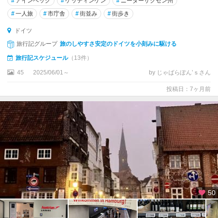
#
アインベック
#
ゲッティンゲン
#
ニーダーザクセン州
★
ベ
#
一人旅
#
市庁舎
#
街並み
#
街歩き
ル
ドイツ
リ
ン
旅行記グループ
旅のしやすさ安定のドイツを小刻みに駆ける
旅行記スケジュール
（13件）
★
45
2025/06/01～
by じゃばらぽん’ｓさん
ミ
ュ
投稿日：7ヶ月前
ン
ヘ
ン
★
ロ
マ
ン
チ
ッ
50
ク
街
道