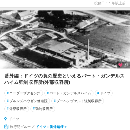
投稿日：１年以上前
フ
ァ
ー
レ
ン
州
ハ
イ
ル
37
ブ
ロ
番外編：ドイツの負の歴史といえるバート・ガンデルス
ン
ハイム強制収容所(外部収容所)
ハ
#
ニーダーザクセン州
#
バート・ガンデルスハイム
#
ドイツ
ノ
#
ブルンズハウゼン修道院
#
ブーヘンヴァルト強制収容所
ー
#
外部収容所
#
強制収容所
バ
ー
ドイツ
旅行記グループ
ドイツ：番外編様々
ハ