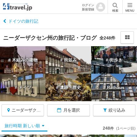
ログイン
新規登録
閉
検索
MENU
じ
る
ドイツの旅行記
ニーダーザクセン州の旅行記・ブログ
全248件
ド
# 木組みの建物
# 街並み
# 街歩き
イ
ツ
へ
戻
# ドイツ
# 遺跡・歴史
# Rathaus
る
ニーダーザクセン州
月を選択
絞り込み
★
旅行時期 新しい順
248
件
(1ページ目)
ケ