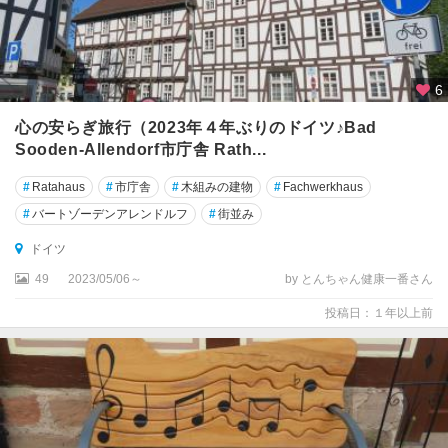
ザ
ー
ル
ラ
6
ン
ト
心の安らぎ旅行（2023年４年ぶりのドイツ♪Bad
州
Sooden-Allendorf市庁舎 Rath...
シ
#
Ratahaus
#
市庁舎
#
木組みの建物
#
Fachwerkhaus
ュ
#
バートゾーデンアレンドルフ
#
街並み
タ
イ
ドイツ
ナ
49
2023/05/06～
by とんちゃん健康一番さん
ウ
投稿日：１年以上前
シ
ュ
ト
ラ
ー
ル