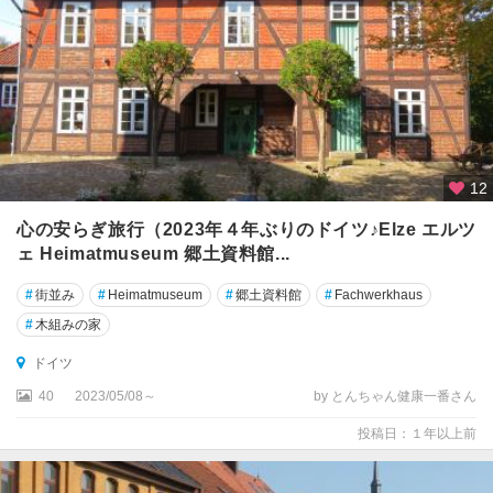
ム
島
エ
ア
フ
ル
ト
12
エ
心の安らぎ旅行（2023年４年ぶりのドイツ♪Elze エルツ
ッ
ェ Heimatmuseum 郷土資料館...
セ
ン
#
街並み
#
Heimatmuseum
#
郷土資料館
#
Fachwerkhaus
#
木組みの家
エ
ー
ドイツ
ベ
40
2023/05/08～
by とんちゃん健康一番さん
ル
バ
投稿日：１年以上前
ッ
ハ