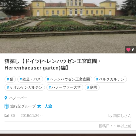
ド
ル
ト
ム
ン
ト
ナ
6
ウ
猫探し【ドイツ(ヘレンハウゼン王宮庭園・
ム
ブ
Herrenhaeuser garten)編】
ル
#
猫
#
鉄道・バス
#
ヘレンハウゼン王宮庭園
#
ベルクガルテン
ク
#
ゲオルゲンガルテン
#
ハノーファー大学
#
庭園
ニ
ハノーバー
ー
ダ
旅行記グループ
女一人旅
ー
36
2019/11/26～
by 猫探しさん
ザ
ク
投稿日：１年以上前
セ