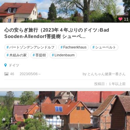
ヴ
ィ
ッ
11
ヒ
心の安らぎ旅行（2023年４年ぶりのドイツ♪Bad
・
ホ
Sooden-Allendorf菩提樹 シューベ...
ル
#
バートゾンデンアレンドルフ
#
Fachwerkhaus
#
シューベルト
シ
ュ
#
木組みの家
#
菩提樹
#
Lindenbaum
タ
ドイツ
イ
ン
46
2023/05/06～
by とんちゃん健康一番さん
州
投稿日：１年以上前
シ
ュ
ヴ
ァ
ル
ツ
ヴ