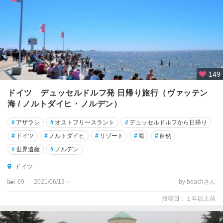
ト
ロ
イ
ヒ
ト
リ
149
ン
ドイツ デュッセルドルフ発 日帰り旅行（ヴァッテン
ゲ
海 / ノルトダイヒ・ノルデン）
ン
#
アザラシ
#
オストフリースラント
#
デュッセルドルフから日帰り
ド
ナ
#
ドイツ
#
ノルトダイヒ
#
リゾート
#
海
#
自然
ウ
#
世界遺産
#
ノルデン
エ
ッ
ドイツ
シ
69
2021/06/13～
by beachさん
ン
ゲ
投稿日：１年以上前
ン