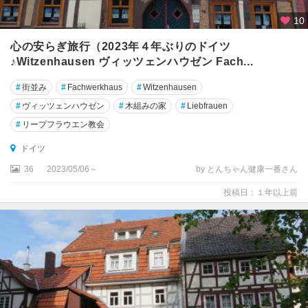
10
ダ
ル
心の安らぎ旅行（2023年４年ぶりのドイツ
ム
♪Witzenhausen ヴィッツェンハウゼン Fach...
シ
ュ
#
街並み
#
Fachwerkhaus
#
Witzenhausen
タ
#
ヴィッツェンハウゼン
#
木組みの家
#
Liebfrauen
ッ
#
リープフラウエン教会
ト
ドイツ
ツ
36
2023/05/06～
by とんちゃん健康一番さん
ィ
ッ
投稿日：１年以上前
タ
ウ
ツ
ェ
レ
テ