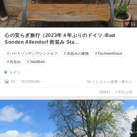
ズ
ン
ト
11
シ
ュ
心の安らぎ旅行（2023年４年ぶりのドイツ♪Bad
バ
Sonden Allendorf 街並み Sta...
ン
ガ
#
バートゾンデンアレンドルフ
#
木組みの建物
#
Fachwerkhaus
ウ
#
街並み
#
Stadtbild
シ
ドイツ
ュ
59
2023/05/06～
by とんちゃん健康一番さん
パ
イ
投稿日：１年以上前
ヤ
ー
シ
ュ
レ
ス