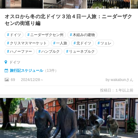
周
辺
オスロから冬の北ドイツ３泊４日一人旅：ニーダーザク
センの街巡り編
★
ロ
#
ドイツ
#
ニーダーザクセン州
#
木組みの建物
ー
#
クリスマスマーケット
#
一人旅
#
北ドイツ
#
ツェレ
テ
ン
#
ハノーファー
#
ハンブルク
#
リューネブルク
ブ
ドイツ
ル
ク
旅行記スケジュール
（13件）
69
2024/12/28～
by wakabunさん
ア
イ
投稿日：１年以上前
ゼ
ナ
ッ
ハ
ア
ウ