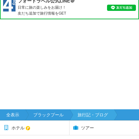
フォートラベル公式LINE＠
ィ
日常に旅の楽しみをお届け！
ン
友だち追加で旅行情報をGET
チ
ェ
ス
タ
ー
ウ
ィ
ン
ブ
ル
ド
ン
ウ
ェ
全表示
ブラックプール
旅行記・ブログ
ー
ル
ホテル
ツアー
ズ