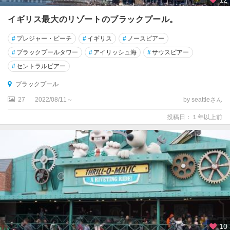
12
エ
ジ
イギリス最大のリゾートのブラックプール。
ン
バ
#
プレジャー・ビーチ
#
イギリス
#
ノースピアー
ラ
#
ブラックプールタワー
#
アイリッシュ海
#
サウスピアー
#
セントラルピアー
★
オ
ブラックプール
ッ
ク
27
2022/08/11～
by seattleさん
ス
投稿日：１年以上前
フ
ォ
ー
ド
★
グ
ラ
ス
ゴ
10
ー