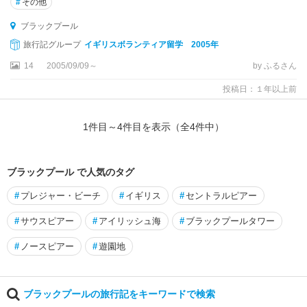
#
その他
リ
ス
ブラックプール
旅行記グループ
イギリスボランティア留学 2005年
イ
プ
14
2005/09/09～
by ふるさん
ス
投稿日：１年以上前
ウ
ィ
ッ
1
件目～
4
件目を表示（全
4
件中）
チ
イ
ブラックプール で人気のタグ
ン
グ
#
プレジャー・ビーチ
#
イギリス
#
セントラルピアー
ラ
ン
#
サウスピアー
#
アイリッシュ海
#
ブラックプールタワー
ド
#
ノースピアー
#
遊園地
イ
ン
バ
ブラックプールの旅行記をキーワードで検索
ネ