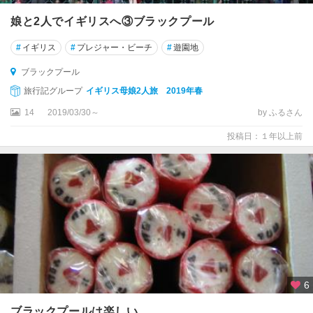
娘と2人でイギリスへ③ブラックプール
★
ケ
#
イギリス
#
プレジャー・ビーチ
#
遊園地
ン
ブ
ブラックプール
リ
旅行記グループ
イギリス母娘2人旅 2019年春
ッ
14
2019/03/30～
by ふるさん
ジ
投稿日：１年以上前
★
湖
水
地
方
★
リ
バ
プ
6
ー
ル
ブラックプールは楽しい