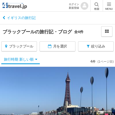
ログイン
新規登録
閉
検索
MENU
じ
る
イギリスの旅行記
ブラックプールの旅行記・ブログ
全4件
ブラックプール
月を選択
絞り込み
イ
ギ
リ
旅行時期 新しい順
4
件
(1ページ目)
ス
へ
戻
る
★