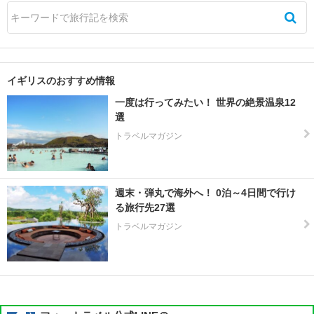
ス
イ
ー
リ
イギリスのおすすめ情報
ー
一度は行ってみたい！ 世界の絶景温泉12
ウ
選
ィ
トラベルマガジン
ン
ザ
ー
週末・弾丸で海外へ！ 0泊～4日間で行け
ウ
る旅行先27選
ィ
トラベルマガジン
ン
ダ
ミ
ア
ウ