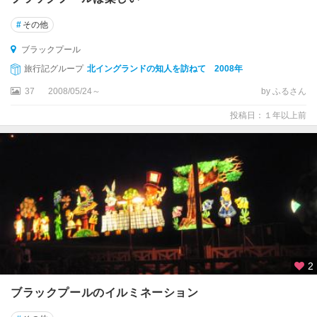
★
#
その他
ロ
ブラックプール
ン
ド
旅行記グループ
北イングランドの知人を訪ねて 2008年
ン
37
2008/05/24～
by ふるさん
ア
投稿日：１年以上前
バ
デ
ィ
ー
ン
ア
ー
マ
ー
2
イ
ブラックプールのイルミネーション
ギ